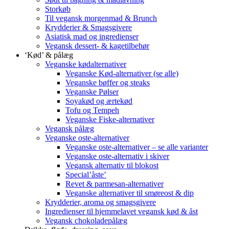
Storkøb
Til vegansk morgenmad & Brunch
Krydderier & Smagsgivere
Asiatisk mad og ingredienser
Vegansk dessert- & kagetilbehør
‘Kød’ & pålæg
Veganske kødalternativer
Veganske Kød-alternativer (se alle)
Veganske bøffer og steaks
Veganske Pølser
Soyakød og ærtekød
Tofu og Tempeh
Veganske Fiske-alternativer
Vegansk pålæg
Veganske oste-alternativer
Veganske oste-alternativer – se alle varianter
Veganske oste-alternativ i skiver
Vegansk alternativ til blokost
Special’åste’
Revet & parmesan-alternativer
Veganske alternativer til smøreost & dip
Krydderier, aroma og smagsgivere
Ingredienser til hjemmelavet vegansk kød & åst
Vegansk chokoladepålæg