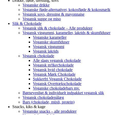
Drikke, fløde, dressing, sovs
Veganske drikke
Veganske fløde-alternativer, kokosfløde & kokosmælk
Vegansk sovs, dressing & mayonnaise
Vegansk suppe og miso
Slik & Chokolade
Vegansk slik & chokolade – Alle produkter
Vegansk vingummi, karameller, lakrids & skumfiduser
Veganske karameller
Veganske skumfiduser
Vegansk vingummi
Vegansk lakrids
Vegansk chokolade
Alle slags vegansk chokolade
Vegansk m!lkechokolade
Vegansk hvid chokolade
Vegansk Mørk Chokolade
Sukkerfri Vegansk Chokolade
Vegansk Overtrækschokolade
Veganske chokoladebars mv.
Børnevenligt & individuelt indpakket vegansk slik
Vegansk chokoladepålæg
Bars (chokolade, müsli, protein)
Snacks, kiks & kage
Veganske snacks – alle produkter