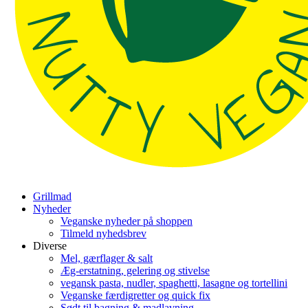
Grillmad
Nyheder
Veganske nyheder på shoppen
Tilmeld nyhedsbrev
Diverse
Mel, gærflager & salt
Æg-erstatning, gelering og stivelse
vegansk pasta, nudler, spaghetti, lasagne og tortellini
Veganske færdigretter og quick fix
Sødt til bagning & madlavning