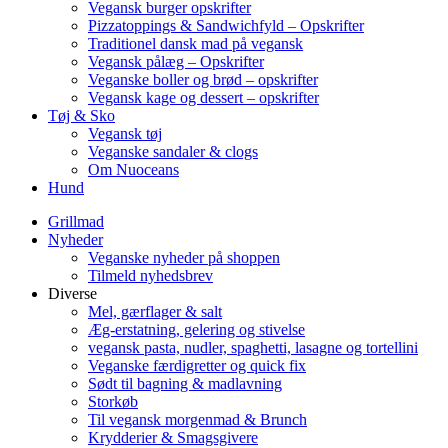
Vegansk burger opskrifter
Pizzatoppings & Sandwichfyld – Opskrifter
Traditionel dansk mad på vegansk
Vegansk pålæg – Opskrifter
Veganske boller og brød – opskrifter
Vegansk kage og dessert – opskrifter
Tøj & Sko
Vegansk tøj
Veganske sandaler & clogs
Om Nuoceans
Hund
Grillmad
Nyheder
Veganske nyheder på shoppen
Tilmeld nyhedsbrev
Diverse
Mel, gærflager & salt
Æg-erstatning, gelering og stivelse
vegansk pasta, nudler, spaghetti, lasagne og tortellini
Veganske færdigretter og quick fix
Sødt til bagning & madlavning
Storkøb
Til vegansk morgenmad & Brunch
Krydderier & Smagsgivere