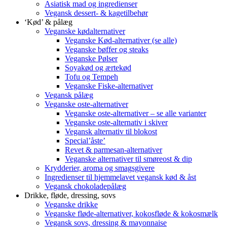
Asiatisk mad og ingredienser
Vegansk dessert- & kagetilbehør
‘Kød’ & pålæg
Veganske kødalternativer
Veganske Kød-alternativer (se alle)
Veganske bøffer og steaks
Veganske Pølser
Soyakød og ærtekød
Tofu og Tempeh
Veganske Fiske-alternativer
Vegansk pålæg
Veganske oste-alternativer
Veganske oste-alternativer – se alle varianter
Veganske oste-alternativ i skiver
Vegansk alternativ til blokost
Special’åste’
Revet & parmesan-alternativer
Veganske alternativer til smøreost & dip
Krydderier, aroma og smagsgivere
Ingredienser til hjemmelavet vegansk kød & åst
Vegansk chokoladepålæg
Drikke, fløde, dressing, sovs
Veganske drikke
Veganske fløde-alternativer, kokosfløde & kokosmælk
Vegansk sovs, dressing & mayonnaise