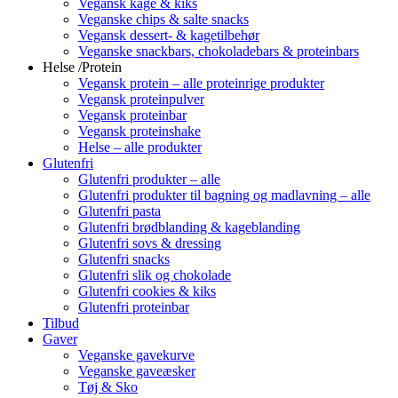
Vegansk kage & kiks
Veganske chips & salte snacks
Vegansk dessert- & kagetilbehør
Veganske snackbars, chokoladebars & proteinbars
Helse /Protein
Vegansk protein – alle proteinrige produkter
Vegansk proteinpulver
Vegansk proteinbar
Vegansk proteinshake
Helse – alle produkter
Glutenfri
Glutenfri produkter – alle
Glutenfri produkter til bagning og madlavning – alle
Glutenfri pasta
Glutenfri brødblanding & kageblanding
Glutenfri sovs & dressing
Glutenfri snacks
Glutenfri slik og chokolade
Glutenfri cookies & kiks
Glutenfri proteinbar
Tilbud
Gaver
Veganske gavekurve
Veganske gaveæsker
Tøj & Sko