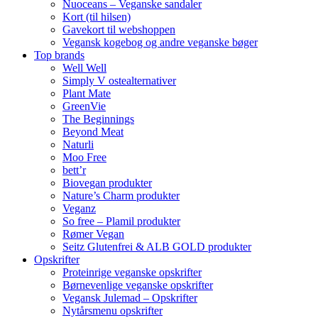
Nuoceans – Veganske sandaler
Kort (til hilsen)
Gavekort til webshoppen
Vegansk kogebog og andre veganske bøger
Top brands
Well Well
Simply V ostealternativer
Plant Mate
GreenVie
The Beginnings
Beyond Meat
Naturli
Moo Free
bett’r
Biovegan produkter
Nature’s Charm produkter
Veganz
So free – Plamil produkter
Rømer Vegan
Seitz Glutenfrei & ALB GOLD produkter
Opskrifter
Proteinrige veganske opskrifter
Børnevenlige veganske opskrifter
Vegansk Julemad – Opskrifter
Nytårsmenu opskrifter