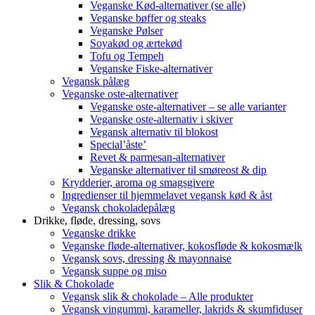
Veganske Kød-alternativer (se alle)
Veganske bøffer og steaks
Veganske Pølser
Soyakød og ærtekød
Tofu og Tempeh
Veganske Fiske-alternativer
Vegansk pålæg
Veganske oste-alternativer
Veganske oste-alternativer – se alle varianter
Veganske oste-alternativ i skiver
Vegansk alternativ til blokost
Special’åste’
Revet & parmesan-alternativer
Veganske alternativer til smøreost & dip
Krydderier, aroma og smagsgivere
Ingredienser til hjemmelavet vegansk kød & åst
Vegansk chokoladepålæg
Drikke, fløde, dressing, sovs
Veganske drikke
Veganske fløde-alternativer, kokosfløde & kokosmælk
Vegansk sovs, dressing & mayonnaise
Vegansk suppe og miso
Slik & Chokolade
Vegansk slik & chokolade – Alle produkter
Vegansk vingummi, karameller, lakrids & skumfiduser