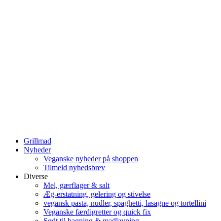
Grillmad
Nyheder
Veganske nyheder på shoppen
Tilmeld nyhedsbrev
Diverse
Mel, gærflager & salt
Æg-erstatning, gelering og stivelse
vegansk pasta, nudler, spaghetti, lasagne og tortellini
Veganske færdigretter og quick fix
Sødt til bagning & madlavning