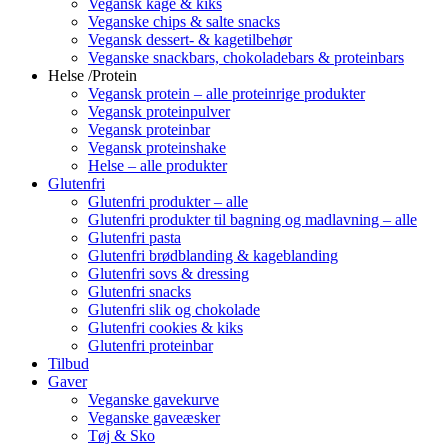
Vegansk kage & kiks
Veganske chips & salte snacks
Vegansk dessert- & kagetilbehør
Veganske snackbars, chokoladebars & proteinbars
Helse /Protein
Vegansk protein – alle proteinrige produkter
Vegansk proteinpulver
Vegansk proteinbar
Vegansk proteinshake
Helse – alle produkter
Glutenfri
Glutenfri produkter – alle
Glutenfri produkter til bagning og madlavning – alle
Glutenfri pasta
Glutenfri brødblanding & kageblanding
Glutenfri sovs & dressing
Glutenfri snacks
Glutenfri slik og chokolade
Glutenfri cookies & kiks
Glutenfri proteinbar
Tilbud
Gaver
Veganske gavekurve
Veganske gaveæsker
Tøj & Sko