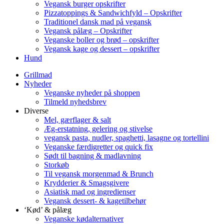
Vegansk burger opskrifter
Pizzatoppings & Sandwichfyld – Opskrifter
Traditionel dansk mad på vegansk
Vegansk pålæg – Opskrifter
Veganske boller og brød – opskrifter
Vegansk kage og dessert – opskrifter
Hund
Grillmad
Nyheder
Veganske nyheder på shoppen
Tilmeld nyhedsbrev
Diverse
Mel, gærflager & salt
Æg-erstatning, gelering og stivelse
vegansk pasta, nudler, spaghetti, lasagne og tortellini
Veganske færdigretter og quick fix
Sødt til bagning & madlavning
Storkøb
Til vegansk morgenmad & Brunch
Krydderier & Smagsgivere
Asiatisk mad og ingredienser
Vegansk dessert- & kagetilbehør
‘Kød’ & pålæg
Veganske kødalternativer