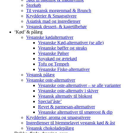
Storkøb
Til vegansk morgenmad & Brunch
Krydderier & Smagsgivere
Asiatisk mad og ingredienser
Vegansk dessert- & kagetilbehør
‘Kød’ & pålæg
Veganske kødalternativer
Veganske Kød-alternativer (se alle)
Veganske bøffer og steaks
Veganske Pølser
Soyakød og ærtekød
Tofu og Tempeh
Veganske Fiske-alternativer
Vegansk pålæg
Veganske oste-alternativer
Veganske oste-alternativer – se alle varianter
Veganske oste-alternativ i skiver
Vegansk alternativ til blokost
Special’åste’
Revet & parmesan-alternativer
Veganske alternativer til smøreost & dip
Krydderier, aroma og smagsgivere
Ingredienser til hjemmelavet vegansk kød & åst
Vegansk chokoladepålæg