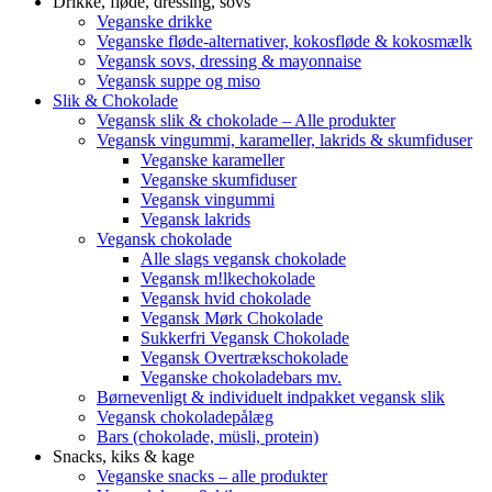
Drikke, fløde, dressing, sovs
Veganske drikke
Veganske fløde-alternativer, kokosfløde & kokosmælk
Vegansk sovs, dressing & mayonnaise
Vegansk suppe og miso
Slik & Chokolade
Vegansk slik & chokolade – Alle produkter
Vegansk vingummi, karameller, lakrids & skumfiduser
Veganske karameller
Veganske skumfiduser
Vegansk vingummi
Vegansk lakrids
Vegansk chokolade
Alle slags vegansk chokolade
Vegansk m!lkechokolade
Vegansk hvid chokolade
Vegansk Mørk Chokolade
Sukkerfri Vegansk Chokolade
Vegansk Overtrækschokolade
Veganske chokoladebars mv.
Børnevenligt & individuelt indpakket vegansk slik
Vegansk chokoladepålæg
Bars (chokolade, müsli, protein)
Snacks, kiks & kage
Veganske snacks – alle produkter