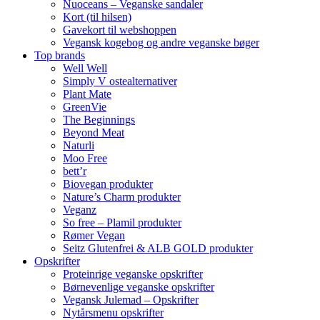
Nuoceans – Veganske sandaler
Kort (til hilsen)
Gavekort til webshoppen
Vegansk kogebog og andre veganske bøger
Top brands
Well Well
Simply V ostealternativer
Plant Mate
GreenVie
The Beginnings
Beyond Meat
Naturli
Moo Free
bett’r
Biovegan produkter
Nature’s Charm produkter
Veganz
So free – Plamil produkter
Rømer Vegan
Seitz Glutenfrei & ALB GOLD produkter
Opskrifter
Proteinrige veganske opskrifter
Børnevenlige veganske opskrifter
Vegansk Julemad – Opskrifter
Nytårsmenu opskrifter