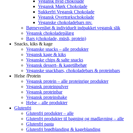
Vegansk hvid chokolade
Vegansk Mørk Chokolade
Sukkerfri Vegansk Chokolade
Vegansk Overtrækschokolade
Veganske chokoladebars mv.
Børnevenligt & individuelt indpakket vegansk slik
Vegansk chokoladepålæg
Bars (chokolade, müsli, protein)
Snacks, kiks & kage
Veganske snacks – alle produkter
Vegansk kage & kiks
Veganske chips & salte snacks
Vegansk dessert- & kagetilbehør
Veganske snackbars, chokoladebars & proteinbars
Helse /Protein
Vegansk protein – alle proteinrige produkter
Vegansk proteinpulver
Vegansk proteinbar
Vegansk proteinshake
Helse – alle produkter
Glutenfri
Glutenfri produkter – alle
Glutenfri produkter til bagning og madlavning – alle
Glutenfri pasta
Glutenfri brødblanding & kageblanding