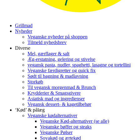
Grillmad
Nyheder
Veganske nyheder på shoppen
Tilmeld nyhedsbrev
Diverse
Mel, gærflager & salt
Æg-erstatning, gelering og stivelse
vegansk pasta, nudler, spaghetti, lasagne og tortellini
Veganske færdigretter og quick fix
Sødt til bagning & madlavning
Storkøb
Til vegansk morgenmad & Brunch
Krydderier & Smagsgivere
Asiatisk mad og ingredienser
Vegansk dessert- & kagetilbehør
‘Kød’ & pålæg
Veganske kødalternativer
Veganske Kød-alternativer (se alle)
Veganske bøffer og steaks
Veganske Pølser
Soyakød og ærtekød