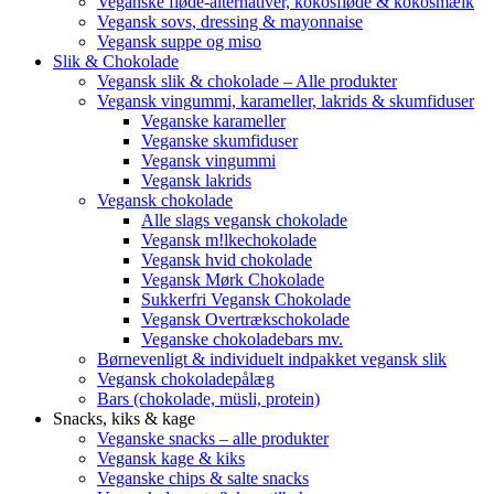
Veganske fløde-alternativer, kokosfløde & kokosmælk
Vegansk sovs, dressing & mayonnaise
Vegansk suppe og miso
Slik & Chokolade
Vegansk slik & chokolade – Alle produkter
Vegansk vingummi, karameller, lakrids & skumfiduser
Veganske karameller
Veganske skumfiduser
Vegansk vingummi
Vegansk lakrids
Vegansk chokolade
Alle slags vegansk chokolade
Vegansk m!lkechokolade
Vegansk hvid chokolade
Vegansk Mørk Chokolade
Sukkerfri Vegansk Chokolade
Vegansk Overtrækschokolade
Veganske chokoladebars mv.
Børnevenligt & individuelt indpakket vegansk slik
Vegansk chokoladepålæg
Bars (chokolade, müsli, protein)
Snacks, kiks & kage
Veganske snacks – alle produkter
Vegansk kage & kiks
Veganske chips & salte snacks