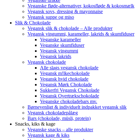
Veganske drikke
Veganske fløde-alternativer, kokosfløde & kokosmælk
Vegansk sovs, dressing & mayonnaise
Vegansk suppe og miso
Slik & Chokolade
Vegansk slik & chokolade – Alle produkter
Vegansk vingummi, karameller, lakrids & skumfiduser
Veganske karameller
Veganske skumfiduser
Vegansk vingummi
Vegansk lakrids
Vegansk chokolade
Alle slags vegansk chokolade
Vegansk m!lkechokolade
Vegansk hvid chokolade
Vegansk Mørk Chokolade
Sukkerfri Vegansk Chokolade
Vegansk Overtrækschokolade
Veganske chokoladebars mv.
Børnevenligt & individuelt indpakket vegansk slik
Vegansk chokoladepålæg
Bars (chokolade, müsli, protein)
Snacks, kiks & kage
Veganske snacks – alle produkter
Vegansk kage & kiks