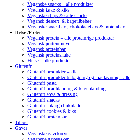
Veganske snacks – alle produkter
Vegansk kage & kiks
Veganske chips & salte snacks
Vegansk dessert- & kagetilbehør
Veganske snackbars, chokoladebars & proteinbars
Helse /Protein
Vegansk protein – alle proteinrige produkter
Vegansk proteinpulver
Vegansk proteinbar
Vegansk proteinshake
Helse – alle produkter
Glutenfri
Glutenfri produkter – alle
Glutenfri produkter til bagning og madlavning – alle
Glutenfri pasta
Glutenfri brødblanding & kageblanding
Glutenfri sovs & dressing
Glutenfri snacks
Glutenfri slik og chokolade
Glutenfri cookies & kiks
Glutenfri proteinbar
Tilbud
Gaver
Veganske gavekurve
Veganske gaveæsker