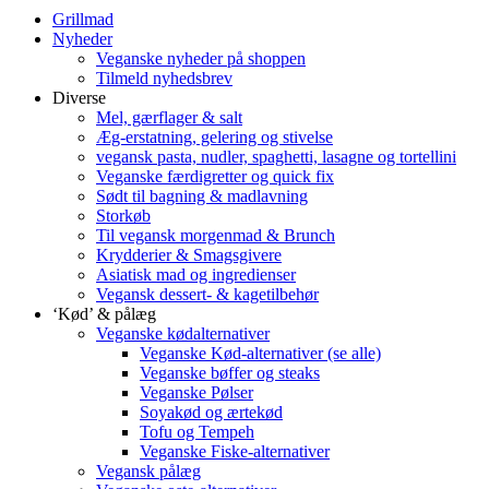
Grillmad
Nyheder
Veganske nyheder på shoppen
Tilmeld nyhedsbrev
Diverse
Mel, gærflager & salt
Æg-erstatning, gelering og stivelse
vegansk pasta, nudler, spaghetti, lasagne og tortellini
Veganske færdigretter og quick fix
Sødt til bagning & madlavning
Storkøb
Til vegansk morgenmad & Brunch
Krydderier & Smagsgivere
Asiatisk mad og ingredienser
Vegansk dessert- & kagetilbehør
‘Kød’ & pålæg
Veganske kødalternativer
Veganske Kød-alternativer (se alle)
Veganske bøffer og steaks
Veganske Pølser
Soyakød og ærtekød
Tofu og Tempeh
Veganske Fiske-alternativer
Vegansk pålæg