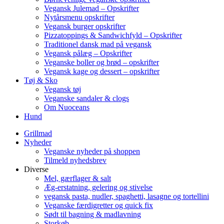
Vegansk Julemad – Opskrifter
Nytårsmenu opskrifter
Vegansk burger opskrifter
Pizzatoppings & Sandwichfyld – Opskrifter
Traditionel dansk mad på vegansk
Vegansk pålæg – Opskrifter
Veganske boller og brød – opskrifter
Vegansk kage og dessert – opskrifter
Tøj & Sko
Vegansk tøj
Veganske sandaler & clogs
Om Nuoceans
Hund
Grillmad
Nyheder
Veganske nyheder på shoppen
Tilmeld nyhedsbrev
Diverse
Mel, gærflager & salt
Æg-erstatning, gelering og stivelse
vegansk pasta, nudler, spaghetti, lasagne og tortellini
Veganske færdigretter og quick fix
Sødt til bagning & madlavning
Storkøb