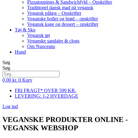
Pizzatoppings & Sandwichfyld – Opskrifter
Traditionel dansk mad på vegansk
Vegansk pålæg – Opskrifter
Veganske boller og brød – opskrifter
Vegansk kage og dessert – opskrifter
Tøj & Sko
Vegansk tøj
Veganske sandaler & clogs
Om Nuoceans
Hund
Søg
Søg
0,00
kr.
0
Kurv
FRI FRAGT* OVER 599 KR.
LEVERING: 1-2 HVERDAGE
Log ind
VEGANSKE PRODUKTER ONLINE -
VEGANSK WEBSHOP