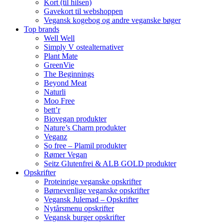
Kort (til hilsen)
Gavekort til webshoppen
Vegansk kogebog og andre veganske bøger
Top brands
Well Well
Simply V ostealternativer
Plant Mate
GreenVie
The Beginnings
Beyond Meat
Naturli
Moo Free
bett’r
Biovegan produkter
Nature’s Charm produkter
Veganz
So free – Plamil produkter
Rømer Vegan
Seitz Glutenfrei & ALB GOLD produkter
Opskrifter
Proteinrige veganske opskrifter
Børnevenlige veganske opskrifter
Vegansk Julemad – Opskrifter
Nytårsmenu opskrifter
Vegansk burger opskrifter