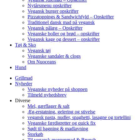
Nytårsmenu opskrifter
Vegansk burger opskrifter
Pizzatoppings & Sandwichfyld – Opskrifter
Traditionel dansk mad på vegansk
Vegansk pålæg – Opskrifter
Veganske boller og brød – opskrifter
Vegansk kage og dessert – opskrifter
Tøj & Sko
Vegansk tøj
Veganske sandaler & clogs
Om Nuoceans
Hund
Grillmad
Nyheder
Veganske nyheder på shoppen
Tilmeld nyhedsbrev
Diverse
Mel, gærflager & salt
Æg-erstatning, gelering og stivelse
vegansk pasta, nudler, spaghetti, lasagne og tortellini
Veganske færdigretter og quick fix
Sødt til bagning & madlavning
Storkøb
Til vegansk morgenmad & Brunch