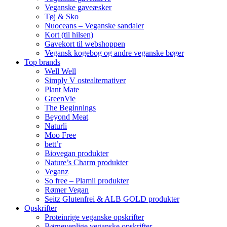
Veganske gaveæsker
Tøj & Sko
Nuoceans – Veganske sandaler
Kort (til hilsen)
Gavekort til webshoppen
Vegansk kogebog og andre veganske bøger
Top brands
Well Well
Simply V ostealternativer
Plant Mate
GreenVie
The Beginnings
Beyond Meat
Naturli
Moo Free
bett’r
Biovegan produkter
Nature’s Charm produkter
Veganz
So free – Plamil produkter
Rømer Vegan
Seitz Glutenfrei & ALB GOLD produkter
Opskrifter
Proteinrige veganske opskrifter
Børnevenlige veganske opskrifter