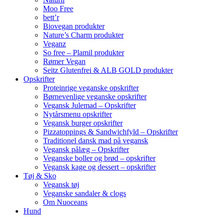
Moo Free
bett’r
Biovegan produkter
Nature’s Charm produkter
Veganz
So free – Plamil produkter
Rømer Vegan
Seitz Glutenfrei & ALB GOLD produkter
Opskrifter
Proteinrige veganske opskrifter
Børnevenlige veganske opskrifter
Vegansk Julemad – Opskrifter
Nytårsmenu opskrifter
Vegansk burger opskrifter
Pizzatoppings & Sandwichfyld – Opskrifter
Traditionel dansk mad på vegansk
Vegansk pålæg – Opskrifter
Veganske boller og brød – opskrifter
Vegansk kage og dessert – opskrifter
Tøj & Sko
Vegansk tøj
Veganske sandaler & clogs
Om Nuoceans
Hund