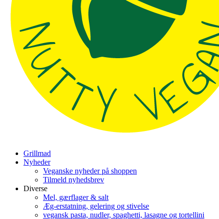
Grillmad
Nyheder
Veganske nyheder på shoppen
Tilmeld nyhedsbrev
Diverse
Mel, gærflager & salt
Æg-erstatning, gelering og stivelse
vegansk pasta, nudler, spaghetti, lasagne og tortellini