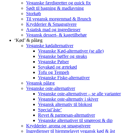
Veganske færdigretter og quick fix
Sødt til bagning & madlavning
Storkøb
Til vegansk morgenmad & Brunch
Krydderier & Smagsgivere
Asiatisk mad og ingredienser
Vegansk dessert- & kagetilbehør
‘Kød’ & pålæg
Veganske kødalternativer
Veganske Kød-alternativer (se alle)
Veganske bøffer og steaks
Veganske Pølser
Soyakød og ærtekød
Tofu og Tempeh
Veganske Fiske-alternativer
Vegansk pålæg
Veganske oste-alternativer
Veganske oste-alternativer – se alle varianter
Veganske oste-alternativ i skiver
Vegansk alternativ til blokost
Special’åste’
Revet & parmesan-alternativer
Veganske alternativer til smøreost & dip
Krydderier, aroma og smagsgivere
Ingredienser til hjemmelavet vegansk kød & åst