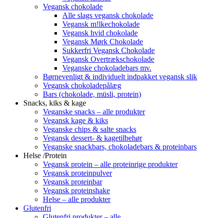
Vegansk chokolade
Alle slags vegansk chokolade
Vegansk m!lkechokolade
Vegansk hvid chokolade
Vegansk Mørk Chokolade
Sukkerfri Vegansk Chokolade
Vegansk Overtrækschokolade
Veganske chokoladebars mv.
Børnevenligt & individuelt indpakket vegansk slik
Vegansk chokoladepålæg
Bars (chokolade, müsli, protein)
Snacks, kiks & kage
Veganske snacks – alle produkter
Vegansk kage & kiks
Veganske chips & salte snacks
Vegansk dessert- & kagetilbehør
Veganske snackbars, chokoladebars & proteinbars
Helse /Protein
Vegansk protein – alle proteinrige produkter
Vegansk proteinpulver
Vegansk proteinbar
Vegansk proteinshake
Helse – alle produkter
Glutenfri
Glutenfri produkter – alle