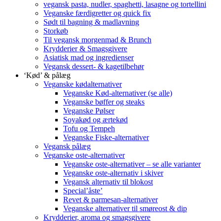
vegansk pasta, nudler, spaghetti, lasagne og tortellini
Veganske færdigretter og quick fix
Sødt til bagning & madlavning
Storkøb
Til vegansk morgenmad & Brunch
Krydderier & Smagsgivere
Asiatisk mad og ingredienser
Vegansk dessert- & kagetilbehør
‘Kød’ & pålæg
Veganske kødalternativer
Veganske Kød-alternativer (se alle)
Veganske bøffer og steaks
Veganske Pølser
Soyakød og ærtekød
Tofu og Tempeh
Veganske Fiske-alternativer
Vegansk pålæg
Veganske oste-alternativer
Veganske oste-alternativer – se alle varianter
Veganske oste-alternativ i skiver
Vegansk alternativ til blokost
Special’åste’
Revet & parmesan-alternativer
Veganske alternativer til smøreost & dip
Krydderier, aroma og smagsgivere