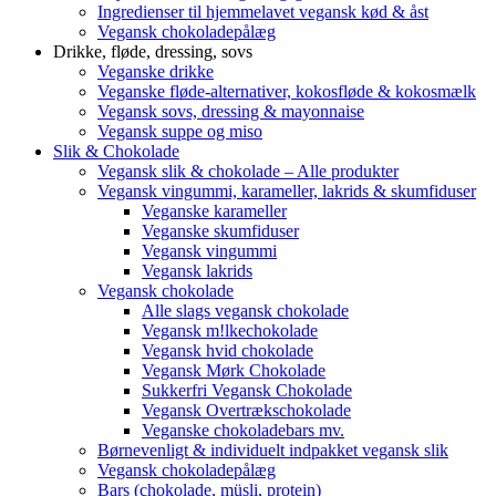
Ingredienser til hjemmelavet vegansk kød & åst
Vegansk chokoladepålæg
Drikke, fløde, dressing, sovs
Veganske drikke
Veganske fløde-alternativer, kokosfløde & kokosmælk
Vegansk sovs, dressing & mayonnaise
Vegansk suppe og miso
Slik & Chokolade
Vegansk slik & chokolade – Alle produkter
Vegansk vingummi, karameller, lakrids & skumfiduser
Veganske karameller
Veganske skumfiduser
Vegansk vingummi
Vegansk lakrids
Vegansk chokolade
Alle slags vegansk chokolade
Vegansk m!lkechokolade
Vegansk hvid chokolade
Vegansk Mørk Chokolade
Sukkerfri Vegansk Chokolade
Vegansk Overtrækschokolade
Veganske chokoladebars mv.
Børnevenligt & individuelt indpakket vegansk slik
Vegansk chokoladepålæg
Bars (chokolade, müsli, protein)