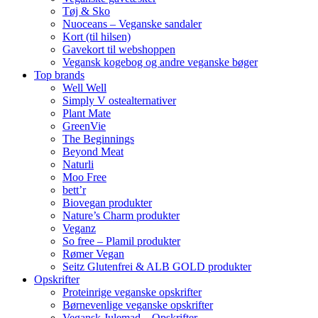
Tøj & Sko
Nuoceans – Veganske sandaler
Kort (til hilsen)
Gavekort til webshoppen
Vegansk kogebog og andre veganske bøger
Top brands
Well Well
Simply V ostealternativer
Plant Mate
GreenVie
The Beginnings
Beyond Meat
Naturli
Moo Free
bett’r
Biovegan produkter
Nature’s Charm produkter
Veganz
So free – Plamil produkter
Rømer Vegan
Seitz Glutenfrei & ALB GOLD produkter
Opskrifter
Proteinrige veganske opskrifter
Børnevenlige veganske opskrifter
Vegansk Julemad – Opskrifter