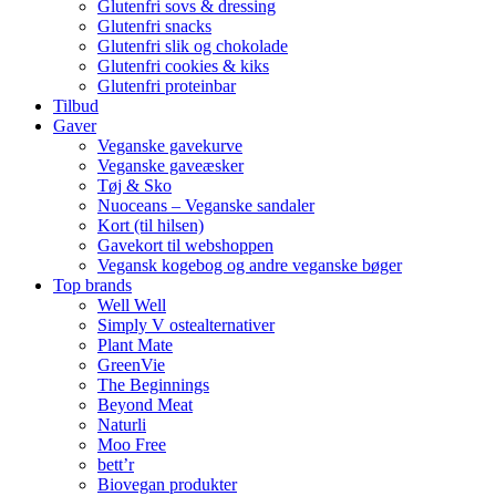
Glutenfri sovs & dressing
Glutenfri snacks
Glutenfri slik og chokolade
Glutenfri cookies & kiks
Glutenfri proteinbar
Tilbud
Gaver
Veganske gavekurve
Veganske gaveæsker
Tøj & Sko
Nuoceans – Veganske sandaler
Kort (til hilsen)
Gavekort til webshoppen
Vegansk kogebog og andre veganske bøger
Top brands
Well Well
Simply V ostealternativer
Plant Mate
GreenVie
The Beginnings
Beyond Meat
Naturli
Moo Free
bett’r
Biovegan produkter