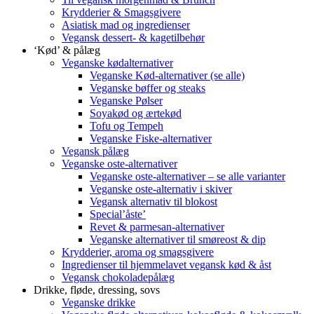
Krydderier & Smagsgivere
Asiatisk mad og ingredienser
Vegansk dessert- & kagetilbehør
‘Kød’ & pålæg
Veganske kødalternativer
Veganske Kød-alternativer (se alle)
Veganske bøffer og steaks
Veganske Pølser
Soyakød og ærtekød
Tofu og Tempeh
Veganske Fiske-alternativer
Vegansk pålæg
Veganske oste-alternativer
Veganske oste-alternativer – se alle varianter
Veganske oste-alternativ i skiver
Vegansk alternativ til blokost
Special’åste’
Revet & parmesan-alternativer
Veganske alternativer til smøreost & dip
Krydderier, aroma og smagsgivere
Ingredienser til hjemmelavet vegansk kød & åst
Vegansk chokoladepålæg
Drikke, fløde, dressing, sovs
Veganske drikke