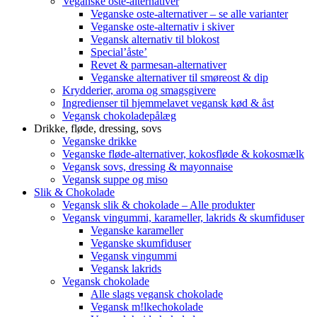
Veganske oste-alternativer
Veganske oste-alternativer – se alle varianter
Veganske oste-alternativ i skiver
Vegansk alternativ til blokost
Special’åste’
Revet & parmesan-alternativer
Veganske alternativer til smøreost & dip
Krydderier, aroma og smagsgivere
Ingredienser til hjemmelavet vegansk kød & åst
Vegansk chokoladepålæg
Drikke, fløde, dressing, sovs
Veganske drikke
Veganske fløde-alternativer, kokosfløde & kokosmælk
Vegansk sovs, dressing & mayonnaise
Vegansk suppe og miso
Slik & Chokolade
Vegansk slik & chokolade – Alle produkter
Vegansk vingummi, karameller, lakrids & skumfiduser
Veganske karameller
Veganske skumfiduser
Vegansk vingummi
Vegansk lakrids
Vegansk chokolade
Alle slags vegansk chokolade
Vegansk m!lkechokolade