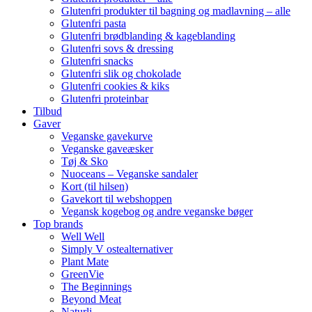
Glutenfri produkter til bagning og madlavning – alle
Glutenfri pasta
Glutenfri brødblanding & kageblanding
Glutenfri sovs & dressing
Glutenfri snacks
Glutenfri slik og chokolade
Glutenfri cookies & kiks
Glutenfri proteinbar
Tilbud
Gaver
Veganske gavekurve
Veganske gaveæsker
Tøj & Sko
Nuoceans – Veganske sandaler
Kort (til hilsen)
Gavekort til webshoppen
Vegansk kogebog og andre veganske bøger
Top brands
Well Well
Simply V ostealternativer
Plant Mate
GreenVie
The Beginnings
Beyond Meat
Naturli