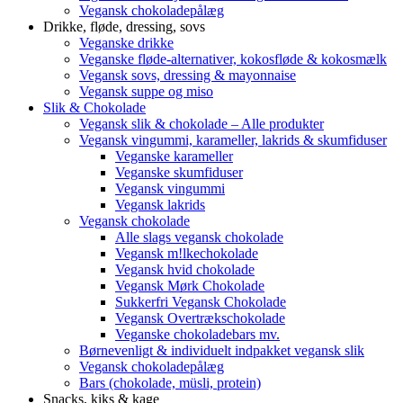
Vegansk chokoladepålæg
Drikke, fløde, dressing, sovs
Veganske drikke
Veganske fløde-alternativer, kokosfløde & kokosmælk
Vegansk sovs, dressing & mayonnaise
Vegansk suppe og miso
Slik & Chokolade
Vegansk slik & chokolade – Alle produkter
Vegansk vingummi, karameller, lakrids & skumfiduser
Veganske karameller
Veganske skumfiduser
Vegansk vingummi
Vegansk lakrids
Vegansk chokolade
Alle slags vegansk chokolade
Vegansk m!lkechokolade
Vegansk hvid chokolade
Vegansk Mørk Chokolade
Sukkerfri Vegansk Chokolade
Vegansk Overtrækschokolade
Veganske chokoladebars mv.
Børnevenligt & individuelt indpakket vegansk slik
Vegansk chokoladepålæg
Bars (chokolade, müsli, protein)
Snacks, kiks & kage