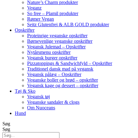
Nature’s Charm produkter
Veganz
So free – Plamil produkter
Rømer Vegan
Seitz Glutenfrei & ALB GOLD produkter
Opskrifter
Proteinrige veganske opskrifter
Børnevenlige veganske opskrifter
Vegansk Julemad – Opskrifter
Nytårsmenu opskrifter
Vegansk burger opskrifter
Pizzatoppings & Sandwichfyld – Opskrifter
Traditionel dansk mad på vegansk
Vegansk pålæg – Opskrifter
Veganske boller og brød – opskrifter
Vegansk kage og dessert – opskrifter
Tøj & Sko
Vegansk tøj
Veganske sandaler & clogs
Om Nuoceans
Hund
Søg
Søg