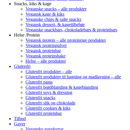
Snacks, kiks & kage
Veganske snacks – alle produkter
Vegansk kage & kiks
Veganske chips & salte snacks
Vegansk dessert- & kagetilbehør
Veganske snackbars, chokoladebars & proteinbars
Helse /Protein
Vegansk protein – alle proteinrige produkter
Vegansk proteinpulver
Vegansk proteinbar
Vegansk proteinshake
Helse – alle produkter
Glutenfri
Glutenfri produkter – alle
Glutenfri produkter til bagning og madlavning – alle
Glutenfri pasta
Glutenfri brødblanding & kageblanding
Glutenfri sovs & dressing
Glutenfri snacks
Glutenfri slik og chokolade
Glutenfri cookies & kiks
Glutenfri proteinbar
Tilbud
Gaver
Veganske gavekurve