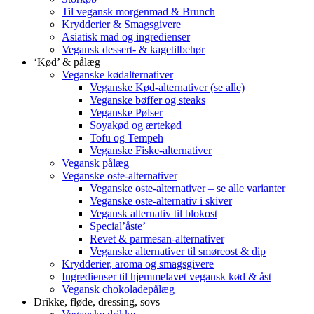
Til vegansk morgenmad & Brunch
Krydderier & Smagsgivere
Asiatisk mad og ingredienser
Vegansk dessert- & kagetilbehør
‘Kød’ & pålæg
Veganske kødalternativer
Veganske Kød-alternativer (se alle)
Veganske bøffer og steaks
Veganske Pølser
Soyakød og ærtekød
Tofu og Tempeh
Veganske Fiske-alternativer
Vegansk pålæg
Veganske oste-alternativer
Veganske oste-alternativer – se alle varianter
Veganske oste-alternativ i skiver
Vegansk alternativ til blokost
Special’åste’
Revet & parmesan-alternativer
Veganske alternativer til smøreost & dip
Krydderier, aroma og smagsgivere
Ingredienser til hjemmelavet vegansk kød & åst
Vegansk chokoladepålæg
Drikke, fløde, dressing, sovs