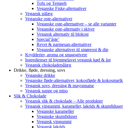
Tofu og Tempeh
Veganske Fiske-alternativer
Vegansk pålæg
Veganske oste-alternativer
Veganske oste-alternativer – se alle varianter
Veganske oste-alternativ i skiver
Vegansk alternativ til blokost
Special’åste’
Revet & parmesan-alternativer
Veganske alternativer til smøreost & dip
Krydderier, aroma og smagsgivere
Ingredienser til hjemmelavet vegansk kød & åst
Vegansk chokoladepålæg
Drikke, fløde, dressing, sovs
Veganske drikke
Veganske fløde-alternativer, kokosfløde & kokosmælk
Vegansk sovs, dressing & mayonnaise
Vegansk suppe og miso
Slik & Chokolade
Vegansk slik & chokolade – Alle produkter
Vegansk vingummi, karameller, lakrids & skumfiduser
Veganske karameller
Veganske skumfiduser
Vegansk vingummi
Vegansk lakrids