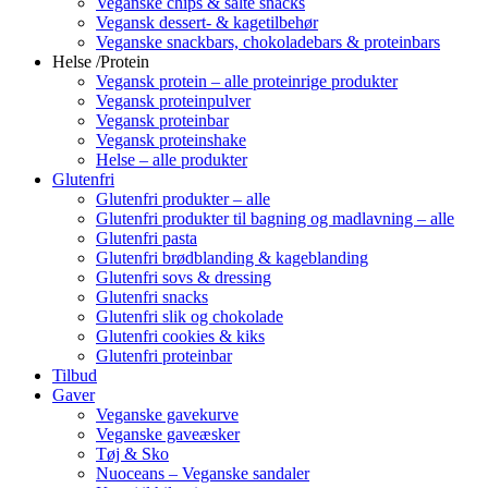
Veganske chips & salte snacks
Vegansk dessert- & kagetilbehør
Veganske snackbars, chokoladebars & proteinbars
Helse /Protein
Vegansk protein – alle proteinrige produkter
Vegansk proteinpulver
Vegansk proteinbar
Vegansk proteinshake
Helse – alle produkter
Glutenfri
Glutenfri produkter – alle
Glutenfri produkter til bagning og madlavning – alle
Glutenfri pasta
Glutenfri brødblanding & kageblanding
Glutenfri sovs & dressing
Glutenfri snacks
Glutenfri slik og chokolade
Glutenfri cookies & kiks
Glutenfri proteinbar
Tilbud
Gaver
Veganske gavekurve
Veganske gaveæsker
Tøj & Sko
Nuoceans – Veganske sandaler