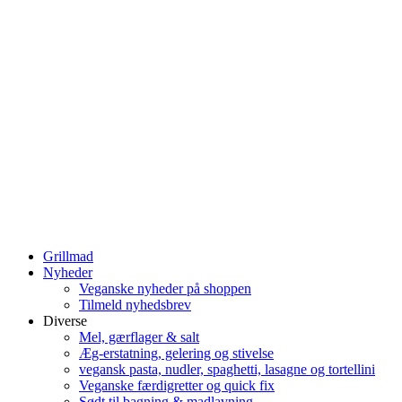
Grillmad
Nyheder
Veganske nyheder på shoppen
Tilmeld nyhedsbrev
Diverse
Mel, gærflager & salt
Æg-erstatning, gelering og stivelse
vegansk pasta, nudler, spaghetti, lasagne og tortellini
Veganske færdigretter og quick fix
Sødt til bagning & madlavning