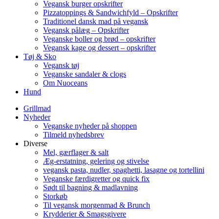
Vegansk burger opskrifter
Pizzatoppings & Sandwichfyld – Opskrifter
Traditionel dansk mad på vegansk
Vegansk pålæg – Opskrifter
Veganske boller og brød – opskrifter
Vegansk kage og dessert – opskrifter
Tøj & Sko
Vegansk tøj
Veganske sandaler & clogs
Om Nuoceans
Hund
Grillmad
Nyheder
Veganske nyheder på shoppen
Tilmeld nyhedsbrev
Diverse
Mel, gærflager & salt
Æg-erstatning, gelering og stivelse
vegansk pasta, nudler, spaghetti, lasagne og tortellini
Veganske færdigretter og quick fix
Sødt til bagning & madlavning
Storkøb
Til vegansk morgenmad & Brunch
Krydderier & Smagsgivere