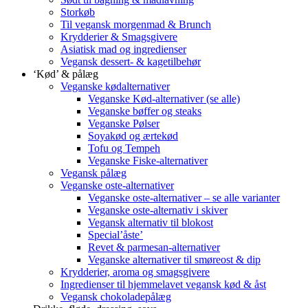
Storkøb
Til vegansk morgenmad & Brunch
Krydderier & Smagsgivere
Asiatisk mad og ingredienser
Vegansk dessert- & kagetilbehør
‘Kød’ & pålæg
Veganske kødalternativer
Veganske Kød-alternativer (se alle)
Veganske bøffer og steaks
Veganske Pølser
Soyakød og ærtekød
Tofu og Tempeh
Veganske Fiske-alternativer
Vegansk pålæg
Veganske oste-alternativer
Veganske oste-alternativer – se alle varianter
Veganske oste-alternativ i skiver
Vegansk alternativ til blokost
Special’åste’
Revet & parmesan-alternativer
Veganske alternativer til smøreost & dip
Krydderier, aroma og smagsgivere
Ingredienser til hjemmelavet vegansk kød & åst
Vegansk chokoladepålæg