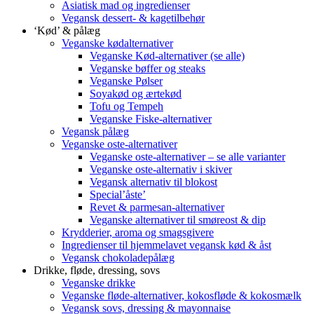
Asiatisk mad og ingredienser
Vegansk dessert- & kagetilbehør
‘Kød’ & pålæg
Veganske kødalternativer
Veganske Kød-alternativer (se alle)
Veganske bøffer og steaks
Veganske Pølser
Soyakød og ærtekød
Tofu og Tempeh
Veganske Fiske-alternativer
Vegansk pålæg
Veganske oste-alternativer
Veganske oste-alternativer – se alle varianter
Veganske oste-alternativ i skiver
Vegansk alternativ til blokost
Special’åste’
Revet & parmesan-alternativer
Veganske alternativer til smøreost & dip
Krydderier, aroma og smagsgivere
Ingredienser til hjemmelavet vegansk kød & åst
Vegansk chokoladepålæg
Drikke, fløde, dressing, sovs
Veganske drikke
Veganske fløde-alternativer, kokosfløde & kokosmælk
Vegansk sovs, dressing & mayonnaise