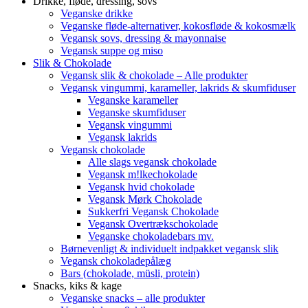
Drikke, fløde, dressing, sovs
Veganske drikke
Veganske fløde-alternativer, kokosfløde & kokosmælk
Vegansk sovs, dressing & mayonnaise
Vegansk suppe og miso
Slik & Chokolade
Vegansk slik & chokolade – Alle produkter
Vegansk vingummi, karameller, lakrids & skumfiduser
Veganske karameller
Veganske skumfiduser
Vegansk vingummi
Vegansk lakrids
Vegansk chokolade
Alle slags vegansk chokolade
Vegansk m!lkechokolade
Vegansk hvid chokolade
Vegansk Mørk Chokolade
Sukkerfri Vegansk Chokolade
Vegansk Overtrækschokolade
Veganske chokoladebars mv.
Børnevenligt & individuelt indpakket vegansk slik
Vegansk chokoladepålæg
Bars (chokolade, müsli, protein)
Snacks, kiks & kage
Veganske snacks – alle produkter