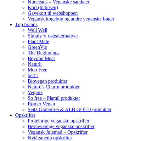
Nuoceans – Veganske sandaler
Kort (til hilsen)
Gavekort til webshoppen
Vegansk kogebog og andre veganske bøger
Top brands
Well Well
Simply V ostealternativer
Plant Mate
GreenVie
The Beginnings
Beyond Meat
Naturli
Moo Free
bett’r
Biovegan produkter
Nature’s Charm produkter
Veganz
So free – Plamil produkter
Rømer Vegan
Seitz Glutenfrei & ALB GOLD produkter
Opskrifter
Proteinrige veganske opskrifter
Børnevenlige veganske opskrifter
Vegansk Julemad – Opskrifter
Nytårsmenu opskrifter