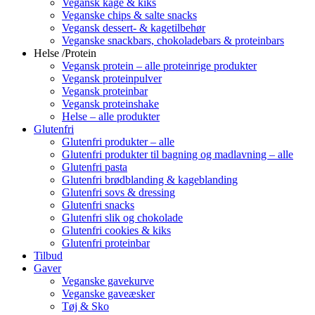
Vegansk kage & kiks
Veganske chips & salte snacks
Vegansk dessert- & kagetilbehør
Veganske snackbars, chokoladebars & proteinbars
Helse /Protein
Vegansk protein – alle proteinrige produkter
Vegansk proteinpulver
Vegansk proteinbar
Vegansk proteinshake
Helse – alle produkter
Glutenfri
Glutenfri produkter – alle
Glutenfri produkter til bagning og madlavning – alle
Glutenfri pasta
Glutenfri brødblanding & kageblanding
Glutenfri sovs & dressing
Glutenfri snacks
Glutenfri slik og chokolade
Glutenfri cookies & kiks
Glutenfri proteinbar
Tilbud
Gaver
Veganske gavekurve
Veganske gaveæsker
Tøj & Sko