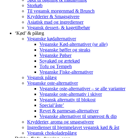
Storkøb
Til vegansk morgenmad & Brunch
Krydderier & Smagsgivere
Asiatisk mad og ingredienser
Vegansk dessert- & kagetilbehør
‘Kød’ & pålæg
Veganske kødalternativer
Veganske Kød-alternativer (se alle)
Veganske bøffer og steaks
Veganske Pølser
Soyakød og ærtekød
Tofu og Tempeh
Veganske Fiske-alternativer
Vegansk pålæg
Veganske oste-alternativer
Veganske oste-alternativer – se alle varianter
Veganske oste-alternativ i skiver
Vegansk alternativ til blokost
Special’åste’
Revet & parmesan-alternativer
Veganske alternativer til smøreost & dip
Krydderier, aroma og smagsgivere
Ingredienser til hjemmelavet vegansk kød & åst
Vegansk chokoladepålæg