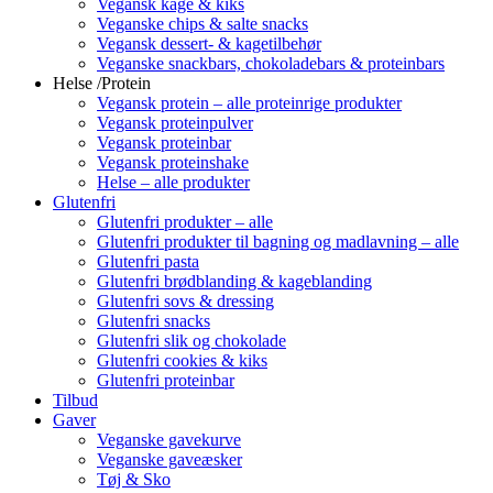
Vegansk kage & kiks
Veganske chips & salte snacks
Vegansk dessert- & kagetilbehør
Veganske snackbars, chokoladebars & proteinbars
Helse /Protein
Vegansk protein – alle proteinrige produkter
Vegansk proteinpulver
Vegansk proteinbar
Vegansk proteinshake
Helse – alle produkter
Glutenfri
Glutenfri produkter – alle
Glutenfri produkter til bagning og madlavning – alle
Glutenfri pasta
Glutenfri brødblanding & kageblanding
Glutenfri sovs & dressing
Glutenfri snacks
Glutenfri slik og chokolade
Glutenfri cookies & kiks
Glutenfri proteinbar
Tilbud
Gaver
Veganske gavekurve
Veganske gaveæsker
Tøj & Sko