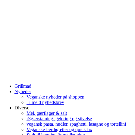
Grillmad
Nyheder
Veganske nyheder på shoppen
Tilmeld nyhedsbrev
Diverse
Mel, gærflager & salt
Æg-erstatning, gelering og stivelse
vegansk pasta, nudler, spaghetti, lasagne og tortellini
Veganske færdigretter og quick fix
Sødt til bagning & madlavning