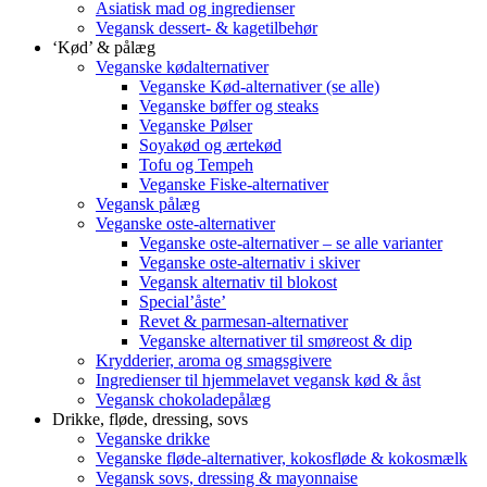
Asiatisk mad og ingredienser
Vegansk dessert- & kagetilbehør
‘Kød’ & pålæg
Veganske kødalternativer
Veganske Kød-alternativer (se alle)
Veganske bøffer og steaks
Veganske Pølser
Soyakød og ærtekød
Tofu og Tempeh
Veganske Fiske-alternativer
Vegansk pålæg
Veganske oste-alternativer
Veganske oste-alternativer – se alle varianter
Veganske oste-alternativ i skiver
Vegansk alternativ til blokost
Special’åste’
Revet & parmesan-alternativer
Veganske alternativer til smøreost & dip
Krydderier, aroma og smagsgivere
Ingredienser til hjemmelavet vegansk kød & åst
Vegansk chokoladepålæg
Drikke, fløde, dressing, sovs
Veganske drikke
Veganske fløde-alternativer, kokosfløde & kokosmælk
Vegansk sovs, dressing & mayonnaise