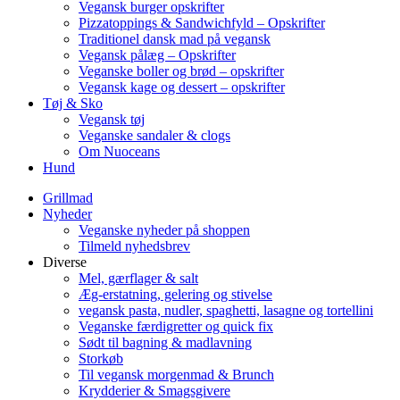
Vegansk burger opskrifter
Pizzatoppings & Sandwichfyld – Opskrifter
Traditionel dansk mad på vegansk
Vegansk pålæg – Opskrifter
Veganske boller og brød – opskrifter
Vegansk kage og dessert – opskrifter
Tøj & Sko
Vegansk tøj
Veganske sandaler & clogs
Om Nuoceans
Hund
Grillmad
Nyheder
Veganske nyheder på shoppen
Tilmeld nyhedsbrev
Diverse
Mel, gærflager & salt
Æg-erstatning, gelering og stivelse
vegansk pasta, nudler, spaghetti, lasagne og tortellini
Veganske færdigretter og quick fix
Sødt til bagning & madlavning
Storkøb
Til vegansk morgenmad & Brunch
Krydderier & Smagsgivere