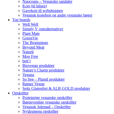
Nuoceans – Veganske sandaler
Kort (til hilsen)
Gavekort til webshoppen
Vegansk kogebog og andre veganske bøger
Top brands
Well Well
Simply V ostealternativer
Plant Mate
GreenVie
The Beginnings
Beyond Meat
Naturli
Moo Free
bett’r
Biovegan produkter
Nature’s Charm produkter
Veganz
So free – Plamil produkter
Rømer Vegan
Seitz Glutenfrei & ALB GOLD produkter
Opskrifter
Proteinrige veganske opskrifter
Børnevenlige veganske opskrifter
Vegansk Julemad – Opskrifter
Nytårsmenu opskrifter