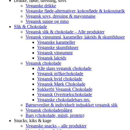
Drikke, fløde, dressing, sovs
Veganske drikke
Veganske fløde-alternativer, kokosfløde & kokosmælk
Vegansk sovs, dressing & mayonnaise
Vegansk suppe og miso
Slik & Chokolade
Vegansk slik & chokolade – Alle produkter
Vegansk vingummi, karameller, lakrids & skumfiduser
Veganske karameller
Veganske skumfiduser
Vegansk vingummi
Vegansk lakrids
Vegansk chokolade
Alle slags vegansk chokolade
Vegansk m!lkechokolade
Vegansk hvid chokolade
Vegansk Mørk Chokolade
Sukkerfri Vegansk Chokolade
Vegansk Overtrækschokolade
Veganske chokoladebars mv.
Børnevenligt & individuelt indpakket vegansk slik
Vegansk chokoladepålæg
Bars (chokolade, müsli, protein)
Snacks, kiks & kage
Veganske snacks – alle produkter