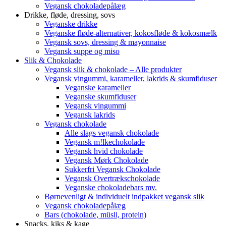
Vegansk chokoladepålæg
Drikke, fløde, dressing, sovs
Veganske drikke
Veganske fløde-alternativer, kokosfløde & kokosmælk
Vegansk sovs, dressing & mayonnaise
Vegansk suppe og miso
Slik & Chokolade
Vegansk slik & chokolade – Alle produkter
Vegansk vingummi, karameller, lakrids & skumfiduser
Veganske karameller
Veganske skumfiduser
Vegansk vingummi
Vegansk lakrids
Vegansk chokolade
Alle slags vegansk chokolade
Vegansk m!lkechokolade
Vegansk hvid chokolade
Vegansk Mørk Chokolade
Sukkerfri Vegansk Chokolade
Vegansk Overtrækschokolade
Veganske chokoladebars mv.
Børnevenligt & individuelt indpakket vegansk slik
Vegansk chokoladepålæg
Bars (chokolade, müsli, protein)
Snacks, kiks & kage