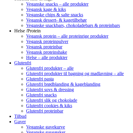
Veganske snacks – alle produkter
Vegansk kage & kiks
Veganske chips & salte snacks
Vegansk dessert- & kagetilbehør
Veganske snackbars, chokoladebars & proteinbars
Helse /Protein
Vegansk protein – alle proteinrige produkter
Vegansk proteinpulver
Vegansk proteinbar
Vegansk proteinshake
Helse – alle produkter
Glutenfri
Glutenfri produkter – alle
Glutenfri produkter til bagning og madlavning – alle
Glutenfri pasta
Glutenfri brødblanding & kageblanding
Glutenfri sovs & dressing
Glutenfri snacks
Glutenfri slik og chokolade
Glutenfri cookies & kiks
Glutenfri proteinbar
Tilbud
Gaver
Veganske gavekurve
Veganske gaveæsker