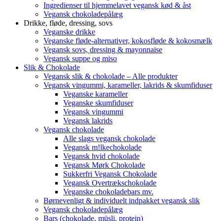
Ingredienser til hjemmelavet vegansk kød & åst
Vegansk chokoladepålæg
Drikke, fløde, dressing, sovs
Veganske drikke
Veganske fløde-alternativer, kokosfløde & kokosmælk
Vegansk sovs, dressing & mayonnaise
Vegansk suppe og miso
Slik & Chokolade
Vegansk slik & chokolade – Alle produkter
Vegansk vingummi, karameller, lakrids & skumfiduser
Veganske karameller
Veganske skumfiduser
Vegansk vingummi
Vegansk lakrids
Vegansk chokolade
Alle slags vegansk chokolade
Vegansk m!lkechokolade
Vegansk hvid chokolade
Vegansk Mørk Chokolade
Sukkerfri Vegansk Chokolade
Vegansk Overtrækschokolade
Veganske chokoladebars mv.
Børnevenligt & individuelt indpakket vegansk slik
Vegansk chokoladepålæg
Bars (chokolade, müsli, protein)