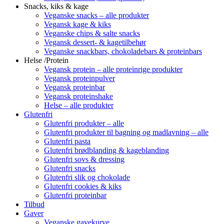
Snacks, kiks & kage
Veganske snacks – alle produkter
Vegansk kage & kiks
Veganske chips & salte snacks
Vegansk dessert- & kagetilbehør
Veganske snackbars, chokoladebars & proteinbars
Helse /Protein
Vegansk protein – alle proteinrige produkter
Vegansk proteinpulver
Vegansk proteinbar
Vegansk proteinshake
Helse – alle produkter
Glutenfri
Glutenfri produkter – alle
Glutenfri produkter til bagning og madlavning – alle
Glutenfri pasta
Glutenfri brødblanding & kageblanding
Glutenfri sovs & dressing
Glutenfri snacks
Glutenfri slik og chokolade
Glutenfri cookies & kiks
Glutenfri proteinbar
Tilbud
Gaver
Veganske gavekurve