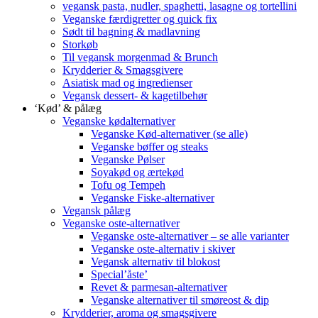
vegansk pasta, nudler, spaghetti, lasagne og tortellini
Veganske færdigretter og quick fix
Sødt til bagning & madlavning
Storkøb
Til vegansk morgenmad & Brunch
Krydderier & Smagsgivere
Asiatisk mad og ingredienser
Vegansk dessert- & kagetilbehør
‘Kød’ & pålæg
Veganske kødalternativer
Veganske Kød-alternativer (se alle)
Veganske bøffer og steaks
Veganske Pølser
Soyakød og ærtekød
Tofu og Tempeh
Veganske Fiske-alternativer
Vegansk pålæg
Veganske oste-alternativer
Veganske oste-alternativer – se alle varianter
Veganske oste-alternativ i skiver
Vegansk alternativ til blokost
Special’åste’
Revet & parmesan-alternativer
Veganske alternativer til smøreost & dip
Krydderier, aroma og smagsgivere