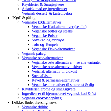
Krydderier & Smagsgivere
Asiatisk mad og ingredienser
Vegansk dessert- & kagetilbehør
‘Kød’ & pålæg
Veganske kødalternativer
Veganske Kød-alternativer (se alle)
Veganske bøffer og steaks
Veganske Pølser
Soyakød og ærtekød
Tofu og Tempeh
Veganske Fiske-alternativer
Vegansk pålæg
Veganske oste-alternativer
Veganske oste-alternativer – se alle varianter
Veganske oste-alternativ i skiver
Vegansk alternativ til blokost
Special’åste’
Revet & parmesan-alternativer
Veganske alternativer til smøreost & dip
Krydderier, aroma og smagsgivere
Ingredienser til hjemmelavet vegansk kød & åst
Vegansk chokoladepålæg
Drikke, fløde, dressing, sovs
Veganske drikke