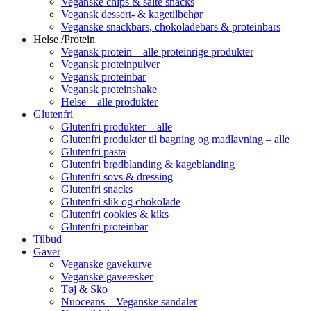
Veganske chips & salte snacks
Vegansk dessert- & kagetilbehør
Veganske snackbars, chokoladebars & proteinbars
Helse /Protein
Vegansk protein – alle proteinrige produkter
Vegansk proteinpulver
Vegansk proteinbar
Vegansk proteinshake
Helse – alle produkter
Glutenfri
Glutenfri produkter – alle
Glutenfri produkter til bagning og madlavning – alle
Glutenfri pasta
Glutenfri brødblanding & kageblanding
Glutenfri sovs & dressing
Glutenfri snacks
Glutenfri slik og chokolade
Glutenfri cookies & kiks
Glutenfri proteinbar
Tilbud
Gaver
Veganske gavekurve
Veganske gaveæsker
Tøj & Sko
Nuoceans – Veganske sandaler