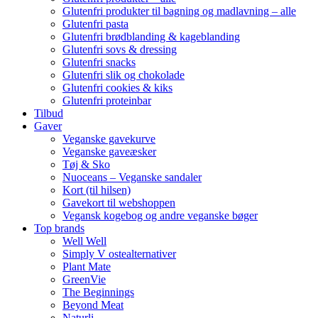
Glutenfri produkter til bagning og madlavning – alle
Glutenfri pasta
Glutenfri brødblanding & kageblanding
Glutenfri sovs & dressing
Glutenfri snacks
Glutenfri slik og chokolade
Glutenfri cookies & kiks
Glutenfri proteinbar
Tilbud
Gaver
Veganske gavekurve
Veganske gaveæsker
Tøj & Sko
Nuoceans – Veganske sandaler
Kort (til hilsen)
Gavekort til webshoppen
Vegansk kogebog og andre veganske bøger
Top brands
Well Well
Simply V ostealternativer
Plant Mate
GreenVie
The Beginnings
Beyond Meat
Naturli