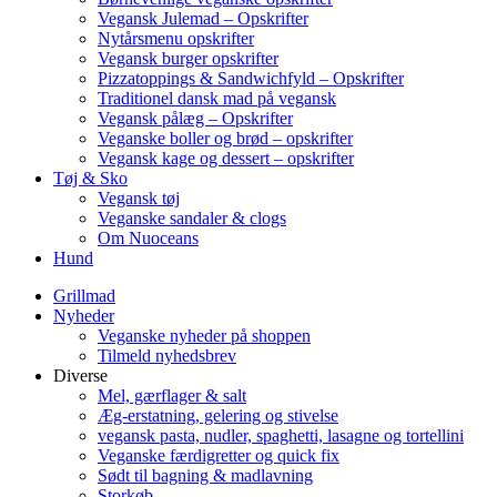
Vegansk Julemad – Opskrifter
Nytårsmenu opskrifter
Vegansk burger opskrifter
Pizzatoppings & Sandwichfyld – Opskrifter
Traditionel dansk mad på vegansk
Vegansk pålæg – Opskrifter
Veganske boller og brød – opskrifter
Vegansk kage og dessert – opskrifter
Tøj & Sko
Vegansk tøj
Veganske sandaler & clogs
Om Nuoceans
Hund
Grillmad
Nyheder
Veganske nyheder på shoppen
Tilmeld nyhedsbrev
Diverse
Mel, gærflager & salt
Æg-erstatning, gelering og stivelse
vegansk pasta, nudler, spaghetti, lasagne og tortellini
Veganske færdigretter og quick fix
Sødt til bagning & madlavning
Storkøb