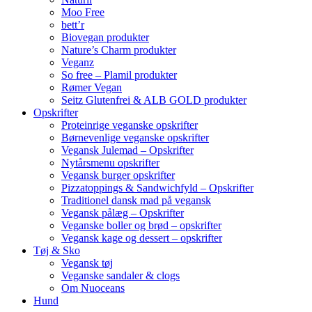
Moo Free
bett’r
Biovegan produkter
Nature’s Charm produkter
Veganz
So free – Plamil produkter
Rømer Vegan
Seitz Glutenfrei & ALB GOLD produkter
Opskrifter
Proteinrige veganske opskrifter
Børnevenlige veganske opskrifter
Vegansk Julemad – Opskrifter
Nytårsmenu opskrifter
Vegansk burger opskrifter
Pizzatoppings & Sandwichfyld – Opskrifter
Traditionel dansk mad på vegansk
Vegansk pålæg – Opskrifter
Veganske boller og brød – opskrifter
Vegansk kage og dessert – opskrifter
Tøj & Sko
Vegansk tøj
Veganske sandaler & clogs
Om Nuoceans
Hund