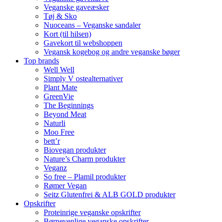
Veganske gaveæsker
Tøj & Sko
Nuoceans – Veganske sandaler
Kort (til hilsen)
Gavekort til webshoppen
Vegansk kogebog og andre veganske bøger
Top brands
Well Well
Simply V ostealternativer
Plant Mate
GreenVie
The Beginnings
Beyond Meat
Naturli
Moo Free
bett’r
Biovegan produkter
Nature’s Charm produkter
Veganz
So free – Plamil produkter
Rømer Vegan
Seitz Glutenfrei & ALB GOLD produkter
Opskrifter
Proteinrige veganske opskrifter
Børnevenlige veganske opskrifter