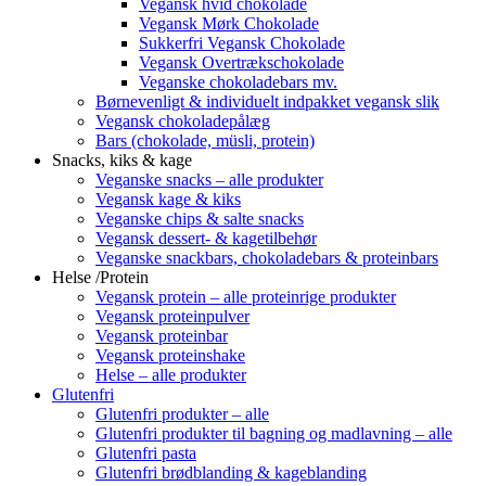
Vegansk hvid chokolade
Vegansk Mørk Chokolade
Sukkerfri Vegansk Chokolade
Vegansk Overtrækschokolade
Veganske chokoladebars mv.
Børnevenligt & individuelt indpakket vegansk slik
Vegansk chokoladepålæg
Bars (chokolade, müsli, protein)
Snacks, kiks & kage
Veganske snacks – alle produkter
Vegansk kage & kiks
Veganske chips & salte snacks
Vegansk dessert- & kagetilbehør
Veganske snackbars, chokoladebars & proteinbars
Helse /Protein
Vegansk protein – alle proteinrige produkter
Vegansk proteinpulver
Vegansk proteinbar
Vegansk proteinshake
Helse – alle produkter
Glutenfri
Glutenfri produkter – alle
Glutenfri produkter til bagning og madlavning – alle
Glutenfri pasta
Glutenfri brødblanding & kageblanding