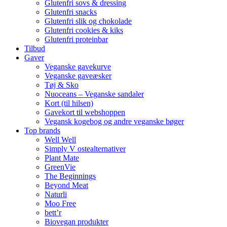
Glutenfri sovs & dressing
Glutenfri snacks
Glutenfri slik og chokolade
Glutenfri cookies & kiks
Glutenfri proteinbar
Tilbud
Gaver
Veganske gavekurve
Veganske gaveæsker
Tøj & Sko
Nuoceans – Veganske sandaler
Kort (til hilsen)
Gavekort til webshoppen
Vegansk kogebog og andre veganske bøger
Top brands
Well Well
Simply V ostealternativer
Plant Mate
GreenVie
The Beginnings
Beyond Meat
Naturli
Moo Free
bett’r
Biovegan produkter