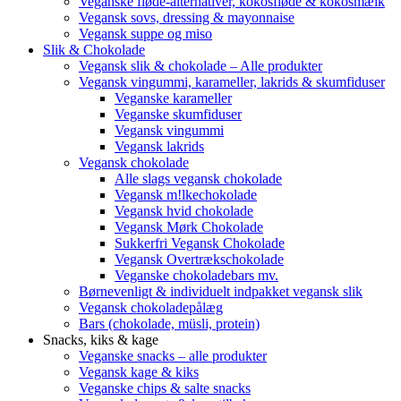
Veganske fløde-alternativer, kokosfløde & kokosmælk
Vegansk sovs, dressing & mayonnaise
Vegansk suppe og miso
Slik & Chokolade
Vegansk slik & chokolade – Alle produkter
Vegansk vingummi, karameller, lakrids & skumfiduser
Veganske karameller
Veganske skumfiduser
Vegansk vingummi
Vegansk lakrids
Vegansk chokolade
Alle slags vegansk chokolade
Vegansk m!lkechokolade
Vegansk hvid chokolade
Vegansk Mørk Chokolade
Sukkerfri Vegansk Chokolade
Vegansk Overtrækschokolade
Veganske chokoladebars mv.
Børnevenligt & individuelt indpakket vegansk slik
Vegansk chokoladepålæg
Bars (chokolade, müsli, protein)
Snacks, kiks & kage
Veganske snacks – alle produkter
Vegansk kage & kiks
Veganske chips & salte snacks