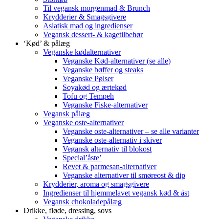
Til vegansk morgenmad & Brunch
Krydderier & Smagsgivere
Asiatisk mad og ingredienser
Vegansk dessert- & kagetilbehør
‘Kød’ & pålæg
Veganske kødalternativer
Veganske Kød-alternativer (se alle)
Veganske bøffer og steaks
Veganske Pølser
Soyakød og ærtekød
Tofu og Tempeh
Veganske Fiske-alternativer
Vegansk pålæg
Veganske oste-alternativer
Veganske oste-alternativer – se alle varianter
Veganske oste-alternativ i skiver
Vegansk alternativ til blokost
Special’åste’
Revet & parmesan-alternativer
Veganske alternativer til smøreost & dip
Krydderier, aroma og smagsgivere
Ingredienser til hjemmelavet vegansk kød & åst
Vegansk chokoladepålæg
Drikke, fløde, dressing, sovs