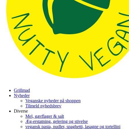
Grillmad
Nyheder
Veganske nyheder på shoppen
Tilmeld nyhedsbrev
Diverse
Mel, gærflager & salt
Æg-erstatning, gelering og stivelse
vegansk pasta, nudler, spaghetti, lasagne og tortellini