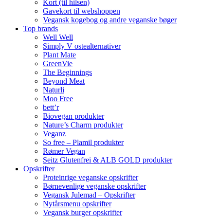
Kort (til hilsen)
Gavekort til webshoppen
Vegansk kogebog og andre veganske bøger
Top brands
Well Well
Simply V ostealternativer
Plant Mate
GreenVie
The Beginnings
Beyond Meat
Naturli
Moo Free
bett’r
Biovegan produkter
Nature’s Charm produkter
Veganz
So free – Plamil produkter
Rømer Vegan
Seitz Glutenfrei & ALB GOLD produkter
Opskrifter
Proteinrige veganske opskrifter
Børnevenlige veganske opskrifter
Vegansk Julemad – Opskrifter
Nytårsmenu opskrifter
Vegansk burger opskrifter