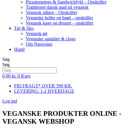
Pizzatoppings & Sandwichfyld – Opskrifter
Traditionel dansk mad på vegansk
Vegansk pålæg – Opskrifter
Veganske boller og brød – opskrifter
Vegansk kage og dessert – opskrifter
Tøj & Sko
Vegansk tøj
Veganske sandaler & clogs
Om Nuoceans
Hund
Søg
Søg
0,00
kr.
0
Kurv
FRI FRAGT* OVER 599 KR.
LEVERING: 1-2 HVERDAGE
Log ind
VEGANSKE PRODUKTER ONLINE -
VEGANSK WEBSHOP