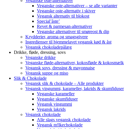
Veganske oste-alternativer
Veganske oste-alternativer – se alle varianter
Veganske oste-alternativ i skiver
Vegansk alternativ til blokost
Special’åste’
Revet & parmesan-alternativer
Veganske alternativer til smøreost & dip
Krydderier, aroma og smagsgivere
Ingredienser til hjemmelavet vegansk kød & åst
Vegansk chokoladepålæg
Drikke, fløde, dressing, sovs
Veganske drikke
Veganske fløde-alternativer, kokosfløde & kokosmælk
Vegansk sovs, dressing & mayonnaise
Vegansk suppe og miso
Slik & Chokolade
Vegansk slik & chokolade – Alle produkter
Vegansk vingummi, karameller, lakrids & skumfiduser
Veganske karameller
Veganske skumfiduser
Vegansk vingummi
Vegansk lakrids
Vegansk chokolade
Alle slags vegansk chokolade
Vegansk m!lkechokolade