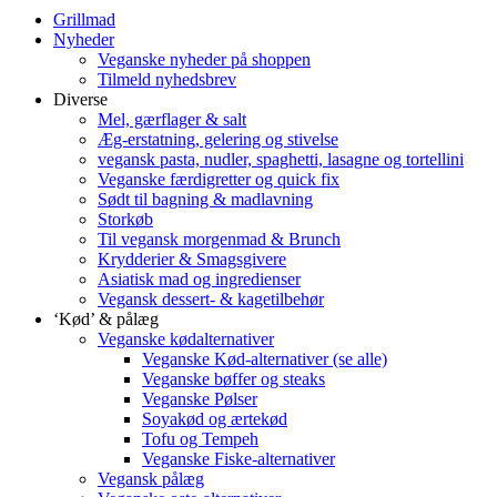
Grillmad
Nyheder
Veganske nyheder på shoppen
Tilmeld nyhedsbrev
Diverse
Mel, gærflager & salt
Æg-erstatning, gelering og stivelse
vegansk pasta, nudler, spaghetti, lasagne og tortellini
Veganske færdigretter og quick fix
Sødt til bagning & madlavning
Storkøb
Til vegansk morgenmad & Brunch
Krydderier & Smagsgivere
Asiatisk mad og ingredienser
Vegansk dessert- & kagetilbehør
‘Kød’ & pålæg
Veganske kødalternativer
Veganske Kød-alternativer (se alle)
Veganske bøffer og steaks
Veganske Pølser
Soyakød og ærtekød
Tofu og Tempeh
Veganske Fiske-alternativer
Vegansk pålæg