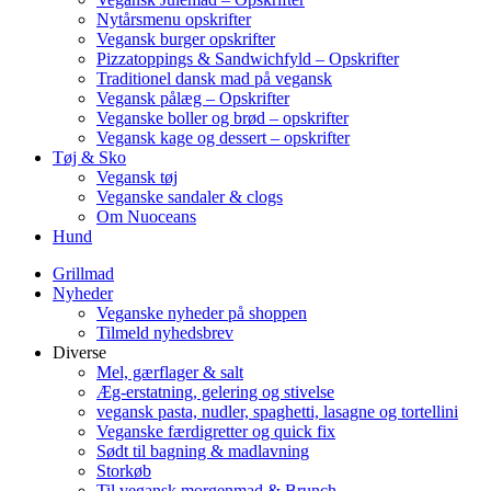
Nytårsmenu opskrifter
Vegansk burger opskrifter
Pizzatoppings & Sandwichfyld – Opskrifter
Traditionel dansk mad på vegansk
Vegansk pålæg – Opskrifter
Veganske boller og brød – opskrifter
Vegansk kage og dessert – opskrifter
Tøj & Sko
Vegansk tøj
Veganske sandaler & clogs
Om Nuoceans
Hund
Grillmad
Nyheder
Veganske nyheder på shoppen
Tilmeld nyhedsbrev
Diverse
Mel, gærflager & salt
Æg-erstatning, gelering og stivelse
vegansk pasta, nudler, spaghetti, lasagne og tortellini
Veganske færdigretter og quick fix
Sødt til bagning & madlavning
Storkøb
Til vegansk morgenmad & Brunch