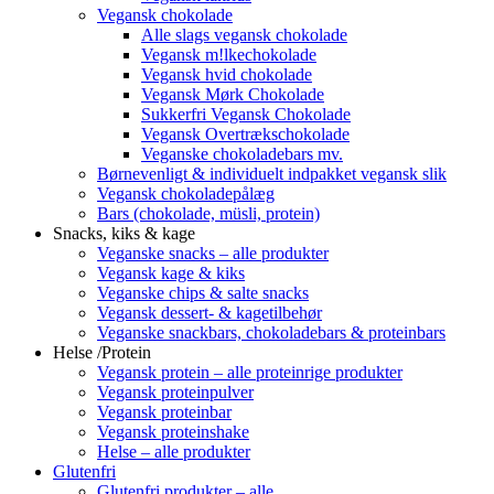
Vegansk chokolade
Alle slags vegansk chokolade
Vegansk m!lkechokolade
Vegansk hvid chokolade
Vegansk Mørk Chokolade
Sukkerfri Vegansk Chokolade
Vegansk Overtrækschokolade
Veganske chokoladebars mv.
Børnevenligt & individuelt indpakket vegansk slik
Vegansk chokoladepålæg
Bars (chokolade, müsli, protein)
Snacks, kiks & kage
Veganske snacks – alle produkter
Vegansk kage & kiks
Veganske chips & salte snacks
Vegansk dessert- & kagetilbehør
Veganske snackbars, chokoladebars & proteinbars
Helse /Protein
Vegansk protein – alle proteinrige produkter
Vegansk proteinpulver
Vegansk proteinbar
Vegansk proteinshake
Helse – alle produkter
Glutenfri
Glutenfri produkter – alle