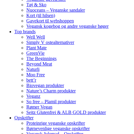
Tøj & Sko
Nuoceans – Veganske sandaler
Kort (til hilsen)
Gavekort til webshoppen
Vegansk kogebog og andre veganske bøger
Top brands
Well Well
Simply V ostealternativer
Plant Mate
GreenVie
The Beginnings
Beyond Meat
Naturli
Moo Free
bett’r
Biovegan produkter
Nature’s Charm produkter
Veganz
So free – Plamil produkter
Rømer Vegan
Seitz Glutenfrei & ALB GOLD produkter
Opskrifter
Proteinrige veganske opskrifter
Børnevenlige veganske opskrifter
Vegansk Julemad – Opskrifter