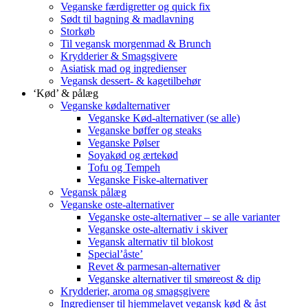
Veganske færdigretter og quick fix
Sødt til bagning & madlavning
Storkøb
Til vegansk morgenmad & Brunch
Krydderier & Smagsgivere
Asiatisk mad og ingredienser
Vegansk dessert- & kagetilbehør
‘Kød’ & pålæg
Veganske kødalternativer
Veganske Kød-alternativer (se alle)
Veganske bøffer og steaks
Veganske Pølser
Soyakød og ærtekød
Tofu og Tempeh
Veganske Fiske-alternativer
Vegansk pålæg
Veganske oste-alternativer
Veganske oste-alternativer – se alle varianter
Veganske oste-alternativ i skiver
Vegansk alternativ til blokost
Special’åste’
Revet & parmesan-alternativer
Veganske alternativer til smøreost & dip
Krydderier, aroma og smagsgivere
Ingredienser til hjemmelavet vegansk kød & åst