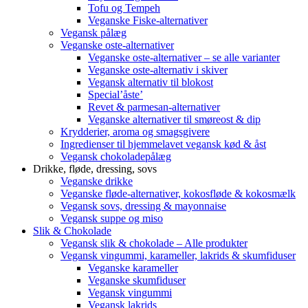
Tofu og Tempeh
Veganske Fiske-alternativer
Vegansk pålæg
Veganske oste-alternativer
Veganske oste-alternativer – se alle varianter
Veganske oste-alternativ i skiver
Vegansk alternativ til blokost
Special’åste’
Revet & parmesan-alternativer
Veganske alternativer til smøreost & dip
Krydderier, aroma og smagsgivere
Ingredienser til hjemmelavet vegansk kød & åst
Vegansk chokoladepålæg
Drikke, fløde, dressing, sovs
Veganske drikke
Veganske fløde-alternativer, kokosfløde & kokosmælk
Vegansk sovs, dressing & mayonnaise
Vegansk suppe og miso
Slik & Chokolade
Vegansk slik & chokolade – Alle produkter
Vegansk vingummi, karameller, lakrids & skumfiduser
Veganske karameller
Veganske skumfiduser
Vegansk vingummi
Vegansk lakrids