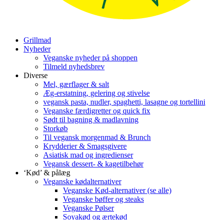
Grillmad
Nyheder
Veganske nyheder på shoppen
Tilmeld nyhedsbrev
Diverse
Mel, gærflager & salt
Æg-erstatning, gelering og stivelse
vegansk pasta, nudler, spaghetti, lasagne og tortellini
Veganske færdigretter og quick fix
Sødt til bagning & madlavning
Storkøb
Til vegansk morgenmad & Brunch
Krydderier & Smagsgivere
Asiatisk mad og ingredienser
Vegansk dessert- & kagetilbehør
‘Kød’ & pålæg
Veganske kødalternativer
Veganske Kød-alternativer (se alle)
Veganske bøffer og steaks
Veganske Pølser
Soyakød og ærtekød