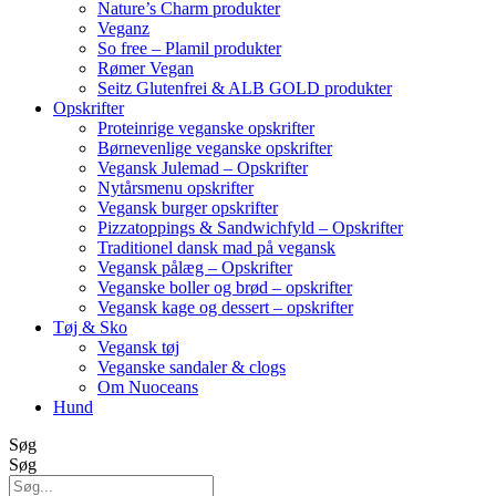
Nature’s Charm produkter
Veganz
So free – Plamil produkter
Rømer Vegan
Seitz Glutenfrei & ALB GOLD produkter
Opskrifter
Proteinrige veganske opskrifter
Børnevenlige veganske opskrifter
Vegansk Julemad – Opskrifter
Nytårsmenu opskrifter
Vegansk burger opskrifter
Pizzatoppings & Sandwichfyld – Opskrifter
Traditionel dansk mad på vegansk
Vegansk pålæg – Opskrifter
Veganske boller og brød – opskrifter
Vegansk kage og dessert – opskrifter
Tøj & Sko
Vegansk tøj
Veganske sandaler & clogs
Om Nuoceans
Hund
Søg
Søg