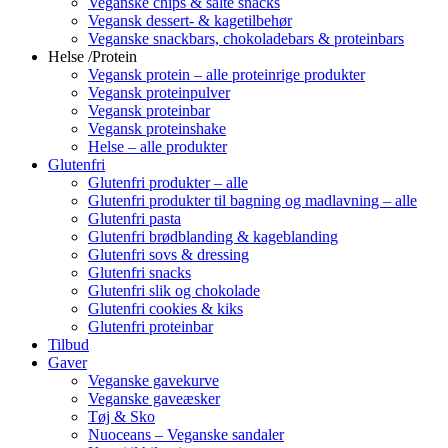
Veganske chips & salte snacks
Vegansk dessert- & kagetilbehør
Veganske snackbars, chokoladebars & proteinbars
Helse /Protein
Vegansk protein – alle proteinrige produkter
Vegansk proteinpulver
Vegansk proteinbar
Vegansk proteinshake
Helse – alle produkter
Glutenfri
Glutenfri produkter – alle
Glutenfri produkter til bagning og madlavning – alle
Glutenfri pasta
Glutenfri brødblanding & kageblanding
Glutenfri sovs & dressing
Glutenfri snacks
Glutenfri slik og chokolade
Glutenfri cookies & kiks
Glutenfri proteinbar
Tilbud
Gaver
Veganske gavekurve
Veganske gaveæsker
Tøj & Sko
Nuoceans – Veganske sandaler