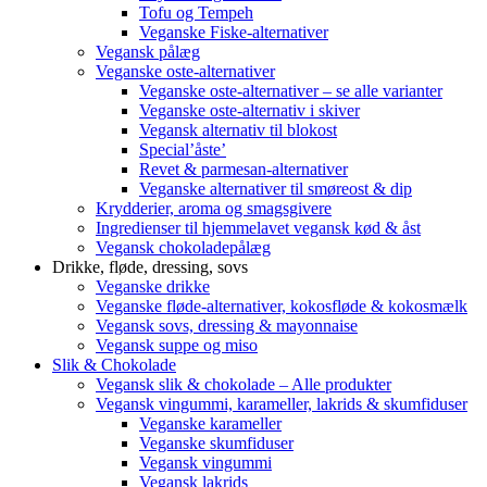
Tofu og Tempeh
Veganske Fiske-alternativer
Vegansk pålæg
Veganske oste-alternativer
Veganske oste-alternativer – se alle varianter
Veganske oste-alternativ i skiver
Vegansk alternativ til blokost
Special’åste’
Revet & parmesan-alternativer
Veganske alternativer til smøreost & dip
Krydderier, aroma og smagsgivere
Ingredienser til hjemmelavet vegansk kød & åst
Vegansk chokoladepålæg
Drikke, fløde, dressing, sovs
Veganske drikke
Veganske fløde-alternativer, kokosfløde & kokosmælk
Vegansk sovs, dressing & mayonnaise
Vegansk suppe og miso
Slik & Chokolade
Vegansk slik & chokolade – Alle produkter
Vegansk vingummi, karameller, lakrids & skumfiduser
Veganske karameller
Veganske skumfiduser
Vegansk vingummi
Vegansk lakrids