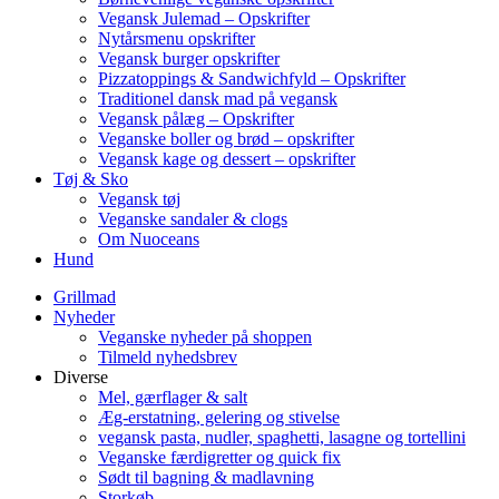
Vegansk Julemad – Opskrifter
Nytårsmenu opskrifter
Vegansk burger opskrifter
Pizzatoppings & Sandwichfyld – Opskrifter
Traditionel dansk mad på vegansk
Vegansk pålæg – Opskrifter
Veganske boller og brød – opskrifter
Vegansk kage og dessert – opskrifter
Tøj & Sko
Vegansk tøj
Veganske sandaler & clogs
Om Nuoceans
Hund
Grillmad
Nyheder
Veganske nyheder på shoppen
Tilmeld nyhedsbrev
Diverse
Mel, gærflager & salt
Æg-erstatning, gelering og stivelse
vegansk pasta, nudler, spaghetti, lasagne og tortellini
Veganske færdigretter og quick fix
Sødt til bagning & madlavning
Storkøb