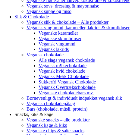
Veganske fløde-alternativer, kokosfløde & kokosmælk
Vegansk sovs, dressing & mayonnaise
Vegansk suppe og miso
Slik & Chokolade
Vegansk slik & chokolade – Alle produkter
Vegansk vingummi, karameller, lakrids & skumfiduser
Veganske karameller
Veganske skumfiduser
Vegansk vingummi
Vegansk lakrids
Vegansk chokolade
Alle slags vegansk chokolade
Vegansk m!lkechokolade
Vegansk hvid chokolade
Vegansk Mørk Chokolade
Sukkerfri Vegansk Chokolade
Vegansk Overtrækschokolade
Veganske chokoladebars mv.
Børnevenligt & individuelt indpakket vegansk slik
Vegansk chokoladepålæg
Bars (chokolade, müsli, protein)
Snacks, kiks & kage
Veganske snacks – alle produkter
Vegansk kage & kiks
Veganske chips & salte snacks