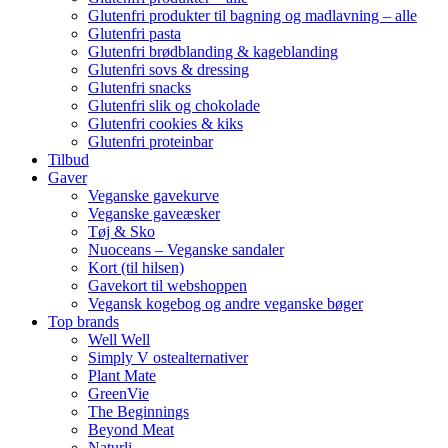
Glutenfri produkter til bagning og madlavning – alle
Glutenfri pasta
Glutenfri brødblanding & kageblanding
Glutenfri sovs & dressing
Glutenfri snacks
Glutenfri slik og chokolade
Glutenfri cookies & kiks
Glutenfri proteinbar
Tilbud
Gaver
Veganske gavekurve
Veganske gaveæsker
Tøj & Sko
Nuoceans – Veganske sandaler
Kort (til hilsen)
Gavekort til webshoppen
Vegansk kogebog og andre veganske bøger
Top brands
Well Well
Simply V ostealternativer
Plant Mate
GreenVie
The Beginnings
Beyond Meat
Naturli