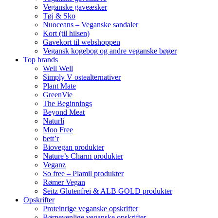
Veganske gaveæsker
Tøj & Sko
Nuoceans – Veganske sandaler
Kort (til hilsen)
Gavekort til webshoppen
Vegansk kogebog og andre veganske bøger
Top brands
Well Well
Simply V ostealternativer
Plant Mate
GreenVie
The Beginnings
Beyond Meat
Naturli
Moo Free
bett’r
Biovegan produkter
Nature’s Charm produkter
Veganz
So free – Plamil produkter
Rømer Vegan
Seitz Glutenfrei & ALB GOLD produkter
Opskrifter
Proteinrige veganske opskrifter
Børnevenlige veganske opskrifter