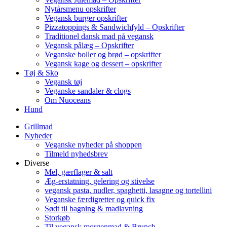
Nytårsmenu opskrifter
Vegansk burger opskrifter
Pizzatoppings & Sandwichfyld – Opskrifter
Traditionel dansk mad på vegansk
Vegansk pålæg – Opskrifter
Veganske boller og brød – opskrifter
Vegansk kage og dessert – opskrifter
Tøj & Sko
Vegansk tøj
Veganske sandaler & clogs
Om Nuoceans
Hund
Grillmad
Nyheder
Veganske nyheder på shoppen
Tilmeld nyhedsbrev
Diverse
Mel, gærflager & salt
Æg-erstatning, gelering og stivelse
vegansk pasta, nudler, spaghetti, lasagne og tortellini
Veganske færdigretter og quick fix
Sødt til bagning & madlavning
Storkøb
Til vegansk morgenmad & Brunch