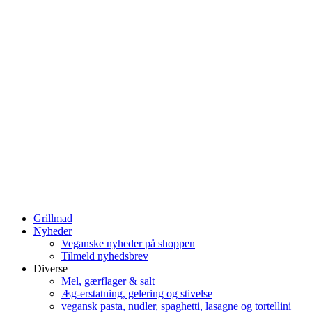
Grillmad
Nyheder
Veganske nyheder på shoppen
Tilmeld nyhedsbrev
Diverse
Mel, gærflager & salt
Æg-erstatning, gelering og stivelse
vegansk pasta, nudler, spaghetti, lasagne og tortellini