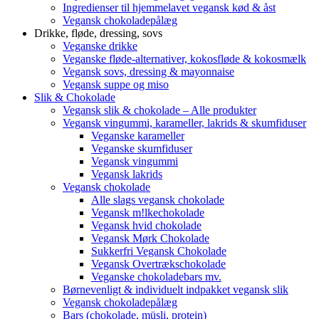
Ingredienser til hjemmelavet vegansk kød & åst
Vegansk chokoladepålæg
Drikke, fløde, dressing, sovs
Veganske drikke
Veganske fløde-alternativer, kokosfløde & kokosmælk
Vegansk sovs, dressing & mayonnaise
Vegansk suppe og miso
Slik & Chokolade
Vegansk slik & chokolade – Alle produkter
Vegansk vingummi, karameller, lakrids & skumfiduser
Veganske karameller
Veganske skumfiduser
Vegansk vingummi
Vegansk lakrids
Vegansk chokolade
Alle slags vegansk chokolade
Vegansk m!lkechokolade
Vegansk hvid chokolade
Vegansk Mørk Chokolade
Sukkerfri Vegansk Chokolade
Vegansk Overtrækschokolade
Veganske chokoladebars mv.
Børnevenligt & individuelt indpakket vegansk slik
Vegansk chokoladepålæg
Bars (chokolade, müsli, protein)