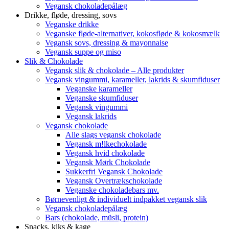
Vegansk chokoladepålæg
Drikke, fløde, dressing, sovs
Veganske drikke
Veganske fløde-alternativer, kokosfløde & kokosmælk
Vegansk sovs, dressing & mayonnaise
Vegansk suppe og miso
Slik & Chokolade
Vegansk slik & chokolade – Alle produkter
Vegansk vingummi, karameller, lakrids & skumfiduser
Veganske karameller
Veganske skumfiduser
Vegansk vingummi
Vegansk lakrids
Vegansk chokolade
Alle slags vegansk chokolade
Vegansk m!lkechokolade
Vegansk hvid chokolade
Vegansk Mørk Chokolade
Sukkerfri Vegansk Chokolade
Vegansk Overtrækschokolade
Veganske chokoladebars mv.
Børnevenligt & individuelt indpakket vegansk slik
Vegansk chokoladepålæg
Bars (chokolade, müsli, protein)
Snacks, kiks & kage