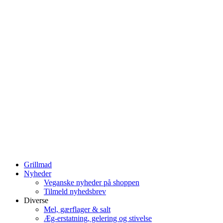
Grillmad
Nyheder
Veganske nyheder på shoppen
Tilmeld nyhedsbrev
Diverse
Mel, gærflager & salt
Æg-erstatning, gelering og stivelse