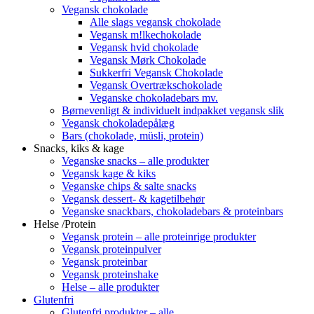
Vegansk chokolade
Alle slags vegansk chokolade
Vegansk m!lkechokolade
Vegansk hvid chokolade
Vegansk Mørk Chokolade
Sukkerfri Vegansk Chokolade
Vegansk Overtrækschokolade
Veganske chokoladebars mv.
Børnevenligt & individuelt indpakket vegansk slik
Vegansk chokoladepålæg
Bars (chokolade, müsli, protein)
Snacks, kiks & kage
Veganske snacks – alle produkter
Vegansk kage & kiks
Veganske chips & salte snacks
Vegansk dessert- & kagetilbehør
Veganske snackbars, chokoladebars & proteinbars
Helse /Protein
Vegansk protein – alle proteinrige produkter
Vegansk proteinpulver
Vegansk proteinbar
Vegansk proteinshake
Helse – alle produkter
Glutenfri
Glutenfri produkter – alle