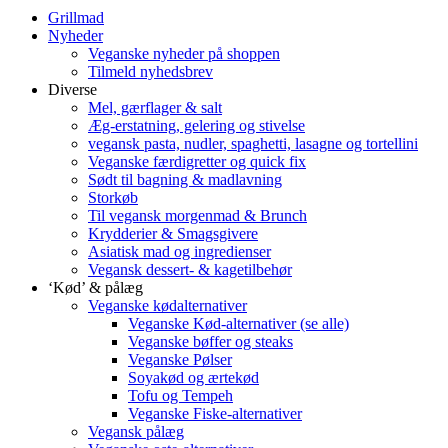
Grillmad
Nyheder
Veganske nyheder på shoppen
Tilmeld nyhedsbrev
Diverse
Mel, gærflager & salt
Æg-erstatning, gelering og stivelse
vegansk pasta, nudler, spaghetti, lasagne og tortellini
Veganske færdigretter og quick fix
Sødt til bagning & madlavning
Storkøb
Til vegansk morgenmad & Brunch
Krydderier & Smagsgivere
Asiatisk mad og ingredienser
Vegansk dessert- & kagetilbehør
‘Kød’ & pålæg
Veganske kødalternativer
Veganske Kød-alternativer (se alle)
Veganske bøffer og steaks
Veganske Pølser
Soyakød og ærtekød
Tofu og Tempeh
Veganske Fiske-alternativer
Vegansk pålæg