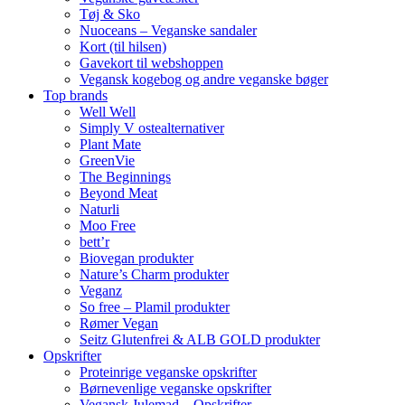
Tøj & Sko
Nuoceans – Veganske sandaler
Kort (til hilsen)
Gavekort til webshoppen
Vegansk kogebog og andre veganske bøger
Top brands
Well Well
Simply V ostealternativer
Plant Mate
GreenVie
The Beginnings
Beyond Meat
Naturli
Moo Free
bett’r
Biovegan produkter
Nature’s Charm produkter
Veganz
So free – Plamil produkter
Rømer Vegan
Seitz Glutenfrei & ALB GOLD produkter
Opskrifter
Proteinrige veganske opskrifter
Børnevenlige veganske opskrifter
Vegansk Julemad – Opskrifter