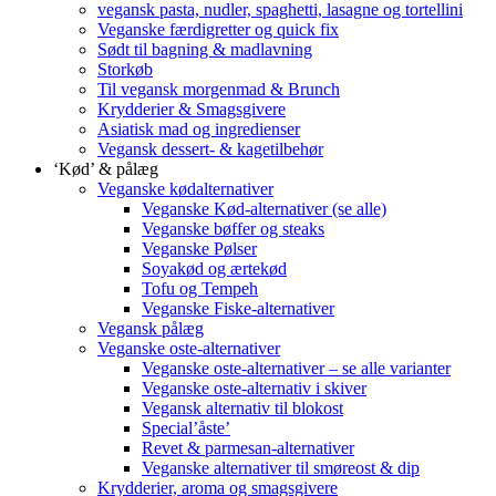
vegansk pasta, nudler, spaghetti, lasagne og tortellini
Veganske færdigretter og quick fix
Sødt til bagning & madlavning
Storkøb
Til vegansk morgenmad & Brunch
Krydderier & Smagsgivere
Asiatisk mad og ingredienser
Vegansk dessert- & kagetilbehør
‘Kød’ & pålæg
Veganske kødalternativer
Veganske Kød-alternativer (se alle)
Veganske bøffer og steaks
Veganske Pølser
Soyakød og ærtekød
Tofu og Tempeh
Veganske Fiske-alternativer
Vegansk pålæg
Veganske oste-alternativer
Veganske oste-alternativer – se alle varianter
Veganske oste-alternativ i skiver
Vegansk alternativ til blokost
Special’åste’
Revet & parmesan-alternativer
Veganske alternativer til smøreost & dip
Krydderier, aroma og smagsgivere