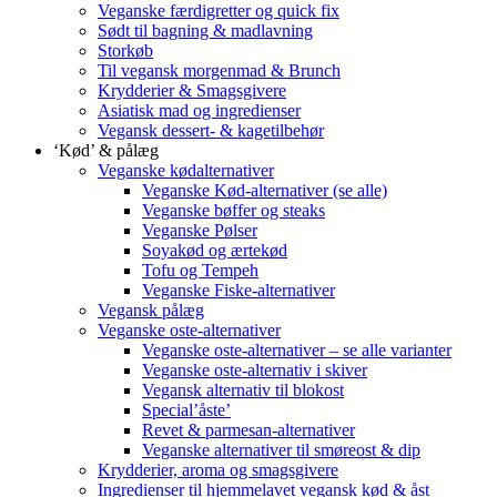
Veganske færdigretter og quick fix
Sødt til bagning & madlavning
Storkøb
Til vegansk morgenmad & Brunch
Krydderier & Smagsgivere
Asiatisk mad og ingredienser
Vegansk dessert- & kagetilbehør
‘Kød’ & pålæg
Veganske kødalternativer
Veganske Kød-alternativer (se alle)
Veganske bøffer og steaks
Veganske Pølser
Soyakød og ærtekød
Tofu og Tempeh
Veganske Fiske-alternativer
Vegansk pålæg
Veganske oste-alternativer
Veganske oste-alternativer – se alle varianter
Veganske oste-alternativ i skiver
Vegansk alternativ til blokost
Special’åste’
Revet & parmesan-alternativer
Veganske alternativer til smøreost & dip
Krydderier, aroma og smagsgivere
Ingredienser til hjemmelavet vegansk kød & åst