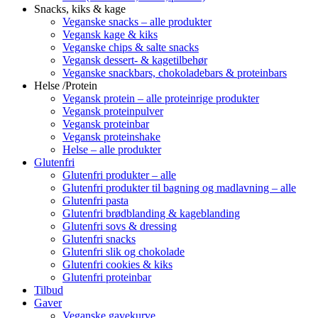
Snacks, kiks & kage
Veganske snacks – alle produkter
Vegansk kage & kiks
Veganske chips & salte snacks
Vegansk dessert- & kagetilbehør
Veganske snackbars, chokoladebars & proteinbars
Helse /Protein
Vegansk protein – alle proteinrige produkter
Vegansk proteinpulver
Vegansk proteinbar
Vegansk proteinshake
Helse – alle produkter
Glutenfri
Glutenfri produkter – alle
Glutenfri produkter til bagning og madlavning – alle
Glutenfri pasta
Glutenfri brødblanding & kageblanding
Glutenfri sovs & dressing
Glutenfri snacks
Glutenfri slik og chokolade
Glutenfri cookies & kiks
Glutenfri proteinbar
Tilbud
Gaver
Veganske gavekurve