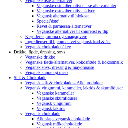
Veganske oste-alternativer
Veganske oste-alternativer – se alle varianter
Veganske oste-alternativ i skiver
Vegansk alternativ til blokost
Special’åste’
Revet & parmesan-alternativer
Veganske alternativer til smøreost & dip
Krydderier, aroma og smagsgivere
Ingredienser til hjemmelavet vegansk kød & åst
Vegansk chokoladepålæg
Drikke, fløde, dressing, sovs
Veganske drikke
Veganske fløde-alternativer, kokosfløde & kokosmælk
Vegansk sovs, dressing & mayonnaise
Vegansk suppe og miso
Slik & Chokolade
Vegansk slik & chokolade – Alle produkter
Vegansk vingummi, karameller, lakrids & skumfiduser
Veganske karameller
Veganske skumfiduser
Vegansk vingummi
Vegansk lakrids
Vegansk chokolade
Alle slags vegansk chokolade
Vegansk m!lkechokolade