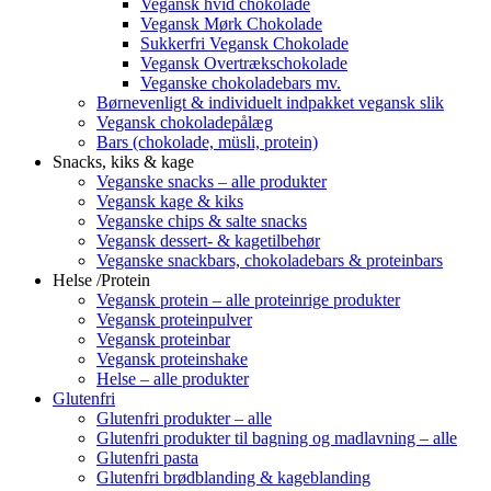
Vegansk hvid chokolade
Vegansk Mørk Chokolade
Sukkerfri Vegansk Chokolade
Vegansk Overtrækschokolade
Veganske chokoladebars mv.
Børnevenligt & individuelt indpakket vegansk slik
Vegansk chokoladepålæg
Bars (chokolade, müsli, protein)
Snacks, kiks & kage
Veganske snacks – alle produkter
Vegansk kage & kiks
Veganske chips & salte snacks
Vegansk dessert- & kagetilbehør
Veganske snackbars, chokoladebars & proteinbars
Helse /Protein
Vegansk protein – alle proteinrige produkter
Vegansk proteinpulver
Vegansk proteinbar
Vegansk proteinshake
Helse – alle produkter
Glutenfri
Glutenfri produkter – alle
Glutenfri produkter til bagning og madlavning – alle
Glutenfri pasta
Glutenfri brødblanding & kageblanding