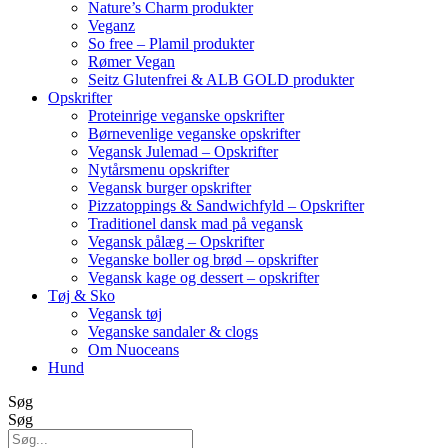
Nature’s Charm produkter
Veganz
So free – Plamil produkter
Rømer Vegan
Seitz Glutenfrei & ALB GOLD produkter
Opskrifter
Proteinrige veganske opskrifter
Børnevenlige veganske opskrifter
Vegansk Julemad – Opskrifter
Nytårsmenu opskrifter
Vegansk burger opskrifter
Pizzatoppings & Sandwichfyld – Opskrifter
Traditionel dansk mad på vegansk
Vegansk pålæg – Opskrifter
Veganske boller og brød – opskrifter
Vegansk kage og dessert – opskrifter
Tøj & Sko
Vegansk tøj
Veganske sandaler & clogs
Om Nuoceans
Hund
Søg
Søg