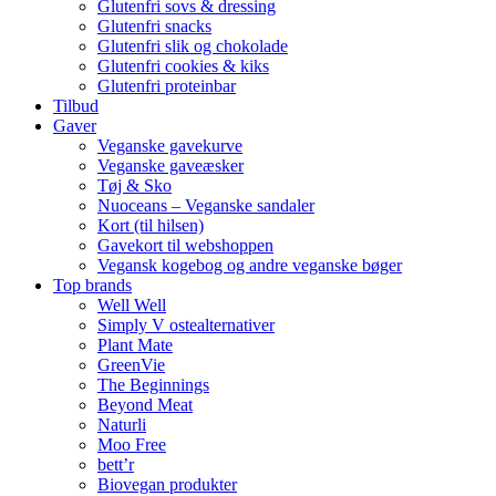
Glutenfri sovs & dressing
Glutenfri snacks
Glutenfri slik og chokolade
Glutenfri cookies & kiks
Glutenfri proteinbar
Tilbud
Gaver
Veganske gavekurve
Veganske gaveæsker
Tøj & Sko
Nuoceans – Veganske sandaler
Kort (til hilsen)
Gavekort til webshoppen
Vegansk kogebog og andre veganske bøger
Top brands
Well Well
Simply V ostealternativer
Plant Mate
GreenVie
The Beginnings
Beyond Meat
Naturli
Moo Free
bett’r
Biovegan produkter