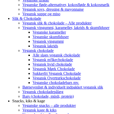
Veganske drikke
Veganske fløde-alternativer, kokosfløde & kokosmælk
Vegansk sovs, dressing & mayonnaise
Vegansk suppe og miso
Slik & Chokolade
Vegansk slik & chokolade – Alle produkter
Vegansk vingummi, karameller, lakrids & skumfiduser
Veganske karameller
Veganske skumfiduser
Vegansk vingummi
Vegansk lakrids
Vegansk chokolade
Alle slags vegansk chokolade
Vegansk m!lkechokolade
Vegansk hvid chokolade
Vegansk Mørk Chokolade
Sukkerfri Vegansk Chokolade
Vegansk Overtrækschokolade
Veganske chokoladebars mv.
Børnevenligt & individuelt indpakket vegansk slik
Vegansk chokoladepålæg
Bars (chokolade, müsli, protein)
Snacks, kiks & kage
Veganske snacks – alle produkter
Vegansk kage & kiks