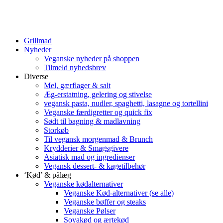
Grillmad
Nyheder
Veganske nyheder på shoppen
Tilmeld nyhedsbrev
Diverse
Mel, gærflager & salt
Æg-erstatning, gelering og stivelse
vegansk pasta, nudler, spaghetti, lasagne og tortellini
Veganske færdigretter og quick fix
Sødt til bagning & madlavning
Storkøb
Til vegansk morgenmad & Brunch
Krydderier & Smagsgivere
Asiatisk mad og ingredienser
Vegansk dessert- & kagetilbehør
‘Kød’ & pålæg
Veganske kødalternativer
Veganske Kød-alternativer (se alle)
Veganske bøffer og steaks
Veganske Pølser
Soyakød og ærtekød