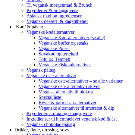
Til vegansk morgenmad & Brunch
Krydderier & Smagsgivere
Asiatisk mad og ingredienser
Vegansk dessert- & kagetilbehør
‘Kød’ & pålæg
Veganske kødalternativer
Veganske Kød-alternativer (se alle)
Veganske bøffer og steaks
Veganske Pølser
Soyakød og ærtekød
Tofu og Tempeh
Veganske Fiske-alternativer
Vegansk pålæg
Veganske oste-alternativer
Veganske oste-alternativer – se alle varianter
Veganske oste-alternativ i skiver
Vegansk alternativ til blokost
Special’åste’
Revet & parmesan-alternativer
Veganske alternativer til smøreost & dip
Krydderier, aroma og smagsgivere
Ingredienser til hjemmelavet vegansk kød & åst
Vegansk chokoladepålæg
Drikke, fløde, dressing, sovs