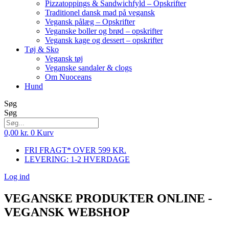
Pizzatoppings & Sandwichfyld – Opskrifter
Traditionel dansk mad på vegansk
Vegansk pålæg – Opskrifter
Veganske boller og brød – opskrifter
Vegansk kage og dessert – opskrifter
Tøj & Sko
Vegansk tøj
Veganske sandaler & clogs
Om Nuoceans
Hund
Søg
Søg
0,00
kr.
0
Kurv
FRI FRAGT* OVER 599 KR.
LEVERING: 1-2 HVERDAGE
Log ind
VEGANSKE PRODUKTER ONLINE -
VEGANSK WEBSHOP