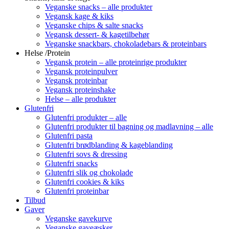
Veganske snacks – alle produkter
Vegansk kage & kiks
Veganske chips & salte snacks
Vegansk dessert- & kagetilbehør
Veganske snackbars, chokoladebars & proteinbars
Helse /Protein
Vegansk protein – alle proteinrige produkter
Vegansk proteinpulver
Vegansk proteinbar
Vegansk proteinshake
Helse – alle produkter
Glutenfri
Glutenfri produkter – alle
Glutenfri produkter til bagning og madlavning – alle
Glutenfri pasta
Glutenfri brødblanding & kageblanding
Glutenfri sovs & dressing
Glutenfri snacks
Glutenfri slik og chokolade
Glutenfri cookies & kiks
Glutenfri proteinbar
Tilbud
Gaver
Veganske gavekurve
Veganske gaveæsker