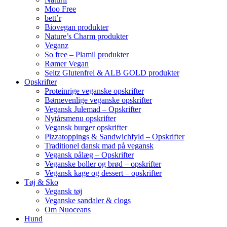
Moo Free
bett’r
Biovegan produkter
Nature’s Charm produkter
Veganz
So free – Plamil produkter
Rømer Vegan
Seitz Glutenfrei & ALB GOLD produkter
Opskrifter
Proteinrige veganske opskrifter
Børnevenlige veganske opskrifter
Vegansk Julemad – Opskrifter
Nytårsmenu opskrifter
Vegansk burger opskrifter
Pizzatoppings & Sandwichfyld – Opskrifter
Traditionel dansk mad på vegansk
Vegansk pålæg – Opskrifter
Veganske boller og brød – opskrifter
Vegansk kage og dessert – opskrifter
Tøj & Sko
Vegansk tøj
Veganske sandaler & clogs
Om Nuoceans
Hund