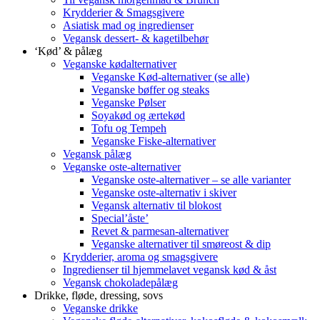
Krydderier & Smagsgivere
Asiatisk mad og ingredienser
Vegansk dessert- & kagetilbehør
‘Kød’ & pålæg
Veganske kødalternativer
Veganske Kød-alternativer (se alle)
Veganske bøffer og steaks
Veganske Pølser
Soyakød og ærtekød
Tofu og Tempeh
Veganske Fiske-alternativer
Vegansk pålæg
Veganske oste-alternativer
Veganske oste-alternativer – se alle varianter
Veganske oste-alternativ i skiver
Vegansk alternativ til blokost
Special’åste’
Revet & parmesan-alternativer
Veganske alternativer til smøreost & dip
Krydderier, aroma og smagsgivere
Ingredienser til hjemmelavet vegansk kød & åst
Vegansk chokoladepålæg
Drikke, fløde, dressing, sovs
Veganske drikke