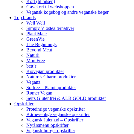
Kort (til hilsen)
Gavekort til webshoppen
Vegansk kogebog og andre veganske bøger
Top brands
Well Well
Simply V ostealternativer
Plant Mate
GreenVie
The Beginnings
Beyond Meat
Naturli
Moo Free
bett’r
Biovegan produkter
Nature’s Charm produkter
Veganz
So free – Plamil produkter
Rømer Vegan
Seitz Glutenfrei & ALB GOLD produkter
Opskrifter
Proteinrige veganske opskrifter
Børnevenlige veganske opskrifter
Vegansk Julemad – Opskrifter
Nytårsmenu opskrifter
Vegansk burger opskrifter