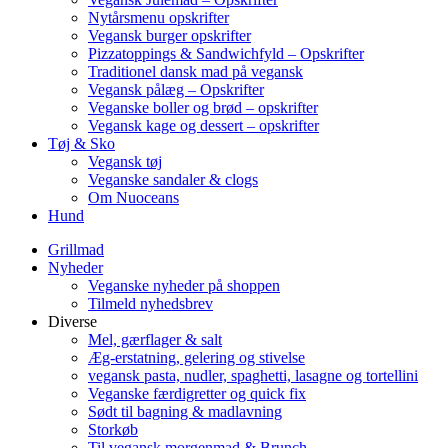
Nytårsmenu opskrifter
Vegansk burger opskrifter
Pizzatoppings & Sandwichfyld – Opskrifter
Traditionel dansk mad på vegansk
Vegansk pålæg – Opskrifter
Veganske boller og brød – opskrifter
Vegansk kage og dessert – opskrifter
Tøj & Sko
Vegansk tøj
Veganske sandaler & clogs
Om Nuoceans
Hund
Grillmad
Nyheder
Veganske nyheder på shoppen
Tilmeld nyhedsbrev
Diverse
Mel, gærflager & salt
Æg-erstatning, gelering og stivelse
vegansk pasta, nudler, spaghetti, lasagne og tortellini
Veganske færdigretter og quick fix
Sødt til bagning & madlavning
Storkøb
Til vegansk morgenmad & Brunch