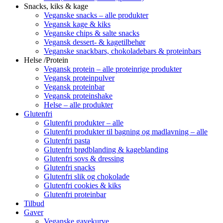
Snacks, kiks & kage
Veganske snacks – alle produkter
Vegansk kage & kiks
Veganske chips & salte snacks
Vegansk dessert- & kagetilbehør
Veganske snackbars, chokoladebars & proteinbars
Helse /Protein
Vegansk protein – alle proteinrige produkter
Vegansk proteinpulver
Vegansk proteinbar
Vegansk proteinshake
Helse – alle produkter
Glutenfri
Glutenfri produkter – alle
Glutenfri produkter til bagning og madlavning – alle
Glutenfri pasta
Glutenfri brødblanding & kageblanding
Glutenfri sovs & dressing
Glutenfri snacks
Glutenfri slik og chokolade
Glutenfri cookies & kiks
Glutenfri proteinbar
Tilbud
Gaver
Veganske gavekurve