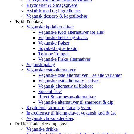
Krydderier & Smagsgivere
Asiatisk mad og ingredienser
Vegansk dessert- & kagetilbehør
‘Kød’ & pålæg
Veganske kødalternativer
Veganske Kød-alternativer (se alle)
Veganske bøffer og steaks
Veganske Pølser
Soyakød og ærtekød
Tofu og Tempeh
Veganske Fiske-alternativer
Vegansk pålæg
Veganske oste-alternativer
Veganske oste-alternativer – se alle varianter
Veganske oste-alternativ i skiver
Vegansk alternativ til blokost
Special’åste’
Revet & parmesan-alternativer
Veganske alternativer til smøreost & dip
Krydderier, aroma og smagsgivere
Ingredienser til hjemmelavet vegansk kød & åst
Vegansk chokoladepålæg
Drikke, fløde, dressing, sovs
Veganske drikke