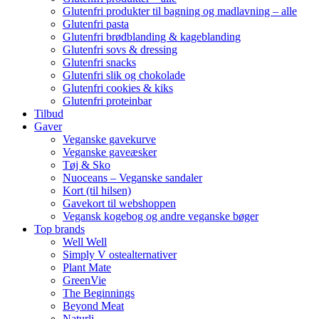
Glutenfri produkter til bagning og madlavning – alle
Glutenfri pasta
Glutenfri brødblanding & kageblanding
Glutenfri sovs & dressing
Glutenfri snacks
Glutenfri slik og chokolade
Glutenfri cookies & kiks
Glutenfri proteinbar
Tilbud
Gaver
Veganske gavekurve
Veganske gaveæsker
Tøj & Sko
Nuoceans – Veganske sandaler
Kort (til hilsen)
Gavekort til webshoppen
Vegansk kogebog og andre veganske bøger
Top brands
Well Well
Simply V ostealternativer
Plant Mate
GreenVie
The Beginnings
Beyond Meat
Naturli