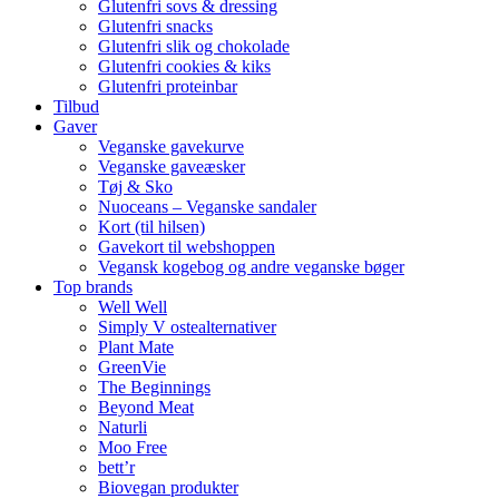
Glutenfri sovs & dressing
Glutenfri snacks
Glutenfri slik og chokolade
Glutenfri cookies & kiks
Glutenfri proteinbar
Tilbud
Gaver
Veganske gavekurve
Veganske gaveæsker
Tøj & Sko
Nuoceans – Veganske sandaler
Kort (til hilsen)
Gavekort til webshoppen
Vegansk kogebog og andre veganske bøger
Top brands
Well Well
Simply V ostealternativer
Plant Mate
GreenVie
The Beginnings
Beyond Meat
Naturli
Moo Free
bett’r
Biovegan produkter