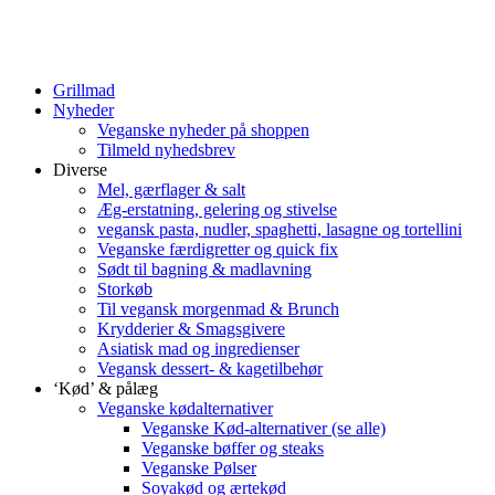
Grillmad
Nyheder
Veganske nyheder på shoppen
Tilmeld nyhedsbrev
Diverse
Mel, gærflager & salt
Æg-erstatning, gelering og stivelse
vegansk pasta, nudler, spaghetti, lasagne og tortellini
Veganske færdigretter og quick fix
Sødt til bagning & madlavning
Storkøb
Til vegansk morgenmad & Brunch
Krydderier & Smagsgivere
Asiatisk mad og ingredienser
Vegansk dessert- & kagetilbehør
‘Kød’ & pålæg
Veganske kødalternativer
Veganske Kød-alternativer (se alle)
Veganske bøffer og steaks
Veganske Pølser
Soyakød og ærtekød