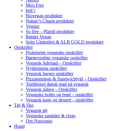
Moo Free
bett’r
Biovegan produkter
Nature’s Charm produkter
Veganz
So free – Plamil produkter
Rømer Vegan
Seitz Glutenfrei & ALB GOLD produkter
Opskrifter
Proteinrige veganske opskrifter
Børnevenlige veganske opskrifter
Vegansk Julemad – Opskrifter
Nytårsmenu opskrifter
Vegansk burger opskrifter
Pizzatoppings & Sandwichfyld – Opskrifter
Traditionel dansk mad på vegansk
Vegansk pålæg – Opskrifter
Veganske boller og brød – opskrifter
Vegansk kage og dessert – opskrifter
Tøj & Sko
Vegansk tøj
Veganske sandaler & clogs
Om Nuoceans
Hund