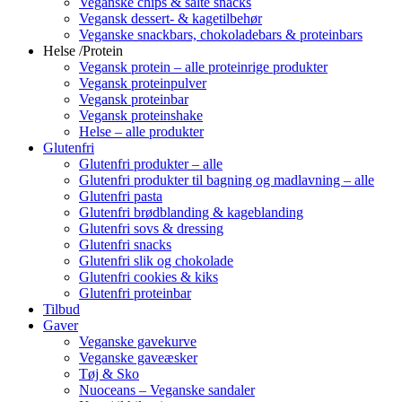
Veganske chips & salte snacks
Vegansk dessert- & kagetilbehør
Veganske snackbars, chokoladebars & proteinbars
Helse /Protein
Vegansk protein – alle proteinrige produkter
Vegansk proteinpulver
Vegansk proteinbar
Vegansk proteinshake
Helse – alle produkter
Glutenfri
Glutenfri produkter – alle
Glutenfri produkter til bagning og madlavning – alle
Glutenfri pasta
Glutenfri brødblanding & kageblanding
Glutenfri sovs & dressing
Glutenfri snacks
Glutenfri slik og chokolade
Glutenfri cookies & kiks
Glutenfri proteinbar
Tilbud
Gaver
Veganske gavekurve
Veganske gaveæsker
Tøj & Sko
Nuoceans – Veganske sandaler