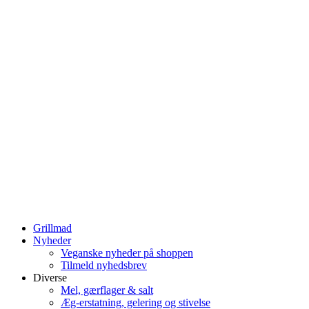
Grillmad
Nyheder
Veganske nyheder på shoppen
Tilmeld nyhedsbrev
Diverse
Mel, gærflager & salt
Æg-erstatning, gelering og stivelse