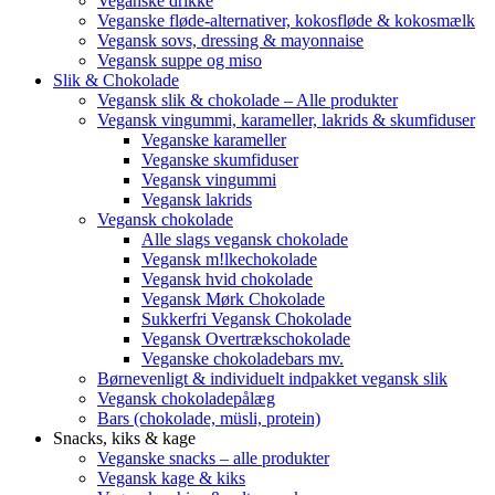
Veganske drikke
Veganske fløde-alternativer, kokosfløde & kokosmælk
Vegansk sovs, dressing & mayonnaise
Vegansk suppe og miso
Slik & Chokolade
Vegansk slik & chokolade – Alle produkter
Vegansk vingummi, karameller, lakrids & skumfiduser
Veganske karameller
Veganske skumfiduser
Vegansk vingummi
Vegansk lakrids
Vegansk chokolade
Alle slags vegansk chokolade
Vegansk m!lkechokolade
Vegansk hvid chokolade
Vegansk Mørk Chokolade
Sukkerfri Vegansk Chokolade
Vegansk Overtrækschokolade
Veganske chokoladebars mv.
Børnevenligt & individuelt indpakket vegansk slik
Vegansk chokoladepålæg
Bars (chokolade, müsli, protein)
Snacks, kiks & kage
Veganske snacks – alle produkter
Vegansk kage & kiks