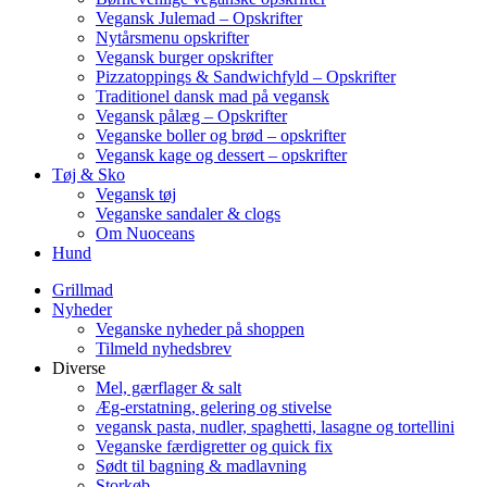
Vegansk Julemad – Opskrifter
Nytårsmenu opskrifter
Vegansk burger opskrifter
Pizzatoppings & Sandwichfyld – Opskrifter
Traditionel dansk mad på vegansk
Vegansk pålæg – Opskrifter
Veganske boller og brød – opskrifter
Vegansk kage og dessert – opskrifter
Tøj & Sko
Vegansk tøj
Veganske sandaler & clogs
Om Nuoceans
Hund
Grillmad
Nyheder
Veganske nyheder på shoppen
Tilmeld nyhedsbrev
Diverse
Mel, gærflager & salt
Æg-erstatning, gelering og stivelse
vegansk pasta, nudler, spaghetti, lasagne og tortellini
Veganske færdigretter og quick fix
Sødt til bagning & madlavning
Storkøb