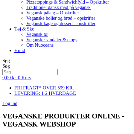
Pizzatoppings & Sandwichfyld – Opskrifter
Traditionel dansk mad på vegansk
Vegansk pålæg – Opskrifter
Veganske boller og brød – opskrifter
Vegansk kage og dessert – opskrifter
Tøj & Sko
Vegansk tøj
Veganske sandaler & clogs
Om Nuoceans
Hund
Søg
Søg
0,00
kr.
0
Kurv
FRI FRAGT* OVER 599 KR.
LEVERING: 1-2 HVERDAGE
Log ind
VEGANSKE PRODUKTER ONLINE -
VEGANSK WEBSHOP