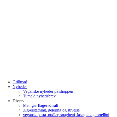
Grillmad
Nyheder
Veganske nyheder på shoppen
Tilmeld nyhedsbrev
Diverse
Mel, gærflager & salt
Æg-erstatning, gelering og stivelse
vegansk pasta, nudler, spaghetti, lasagne og tortellini