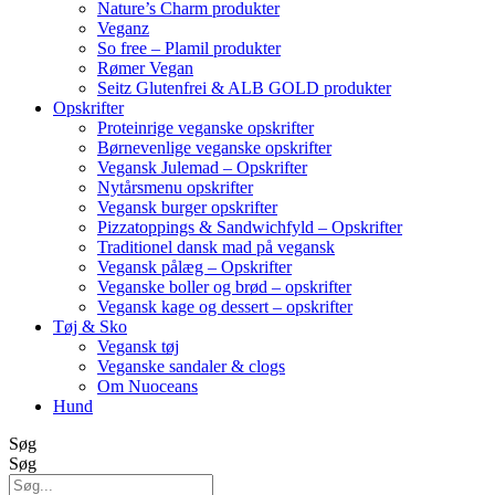
Nature’s Charm produkter
Veganz
So free – Plamil produkter
Rømer Vegan
Seitz Glutenfrei & ALB GOLD produkter
Opskrifter
Proteinrige veganske opskrifter
Børnevenlige veganske opskrifter
Vegansk Julemad – Opskrifter
Nytårsmenu opskrifter
Vegansk burger opskrifter
Pizzatoppings & Sandwichfyld – Opskrifter
Traditionel dansk mad på vegansk
Vegansk pålæg – Opskrifter
Veganske boller og brød – opskrifter
Vegansk kage og dessert – opskrifter
Tøj & Sko
Vegansk tøj
Veganske sandaler & clogs
Om Nuoceans
Hund
Søg
Søg