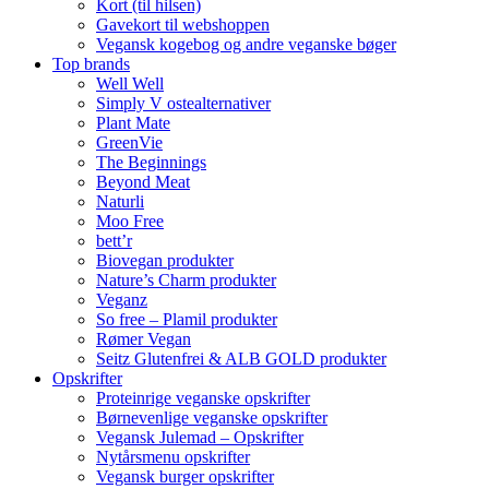
Kort (til hilsen)
Gavekort til webshoppen
Vegansk kogebog og andre veganske bøger
Top brands
Well Well
Simply V ostealternativer
Plant Mate
GreenVie
The Beginnings
Beyond Meat
Naturli
Moo Free
bett’r
Biovegan produkter
Nature’s Charm produkter
Veganz
So free – Plamil produkter
Rømer Vegan
Seitz Glutenfrei & ALB GOLD produkter
Opskrifter
Proteinrige veganske opskrifter
Børnevenlige veganske opskrifter
Vegansk Julemad – Opskrifter
Nytårsmenu opskrifter
Vegansk burger opskrifter