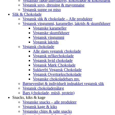
Veganske fløde-alternativer, kokosfløde & kokosmælk
Vegansk sovs, dressing & mayonnaise
Vegansk suppe og miso
Slik & Chokolade
Vegansk slik & chokolade – Alle produkter
Vegansk vingummi, karameller, lakrids & skumfiduser
Veganske karameller
Veganske skumfiduser
Vegansk vingummi
Vegansk lakrids
Vegansk chokolade
Alle slags vegansk chokolade
Vegansk m!lkechokolade
Vegansk hvid chokolade
Vegansk Mørk Chokolade
Sukkerfri Vegansk Chokolade
Vegansk Overtrækschokolade
Veganske chokoladebars mv.
Børnevenligt & individuelt indpakket vegansk slik
Vegansk chokoladepålæg
Bars (chokolade, müsli, protein)
Snacks, kiks & kage
Veganske snacks – alle produkter
Vegansk kage & kiks
Veganske chips & salte snacks