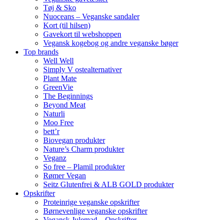
Tøj & Sko
Nuoceans – Veganske sandaler
Kort (til hilsen)
Gavekort til webshoppen
Vegansk kogebog og andre veganske bøger
Top brands
Well Well
Simply V ostealternativer
Plant Mate
GreenVie
The Beginnings
Beyond Meat
Naturli
Moo Free
bett’r
Biovegan produkter
Nature’s Charm produkter
Veganz
So free – Plamil produkter
Rømer Vegan
Seitz Glutenfrei & ALB GOLD produkter
Opskrifter
Proteinrige veganske opskrifter
Børnevenlige veganske opskrifter
Vegansk Julemad – Opskrifter