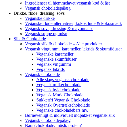
Ingredienser til hjemmelavet vegansk kød & åst
Vegansk chokoladepålæg
Drikke, fløde, dressing, sovs
Veganske drikke
Veganske fløde-alternativer, kokosfløde & kokosmælk
Vegansk sovs, dressing & mayonnaise
Vegansk suppe og miso
Slik & Chokolade
Vegansk slik & chokolade – Alle produkter
Vegansk vingummi, karameller, lakrids & skumfiduser
Veganske karameller
Veganske skumfiduser
Vegansk vingummi
Vegansk lakrids
Vegansk chokolade
Alle slags vegansk chokolade
Vegansk m!lkechokolade
Vegansk hvid chokolade
Vegansk Mørk Chokolade
Sukkerfri Vegansk Chokolade
Vegansk Overtrækschokolade
Veganske chokoladebars mv.
Børnevenligt & individuelt indpakket vegansk slik
Vegansk chokoladepålæg
Bars (chokolade, müsli, protein)