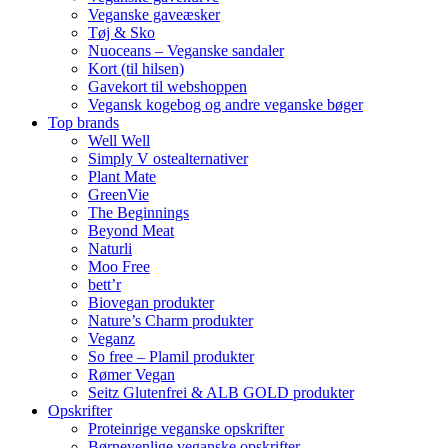
Veganske gaveæsker
Tøj & Sko
Nuoceans – Veganske sandaler
Kort (til hilsen)
Gavekort til webshoppen
Vegansk kogebog og andre veganske bøger
Top brands
Well Well
Simply V ostealternativer
Plant Mate
GreenVie
The Beginnings
Beyond Meat
Naturli
Moo Free
bett’r
Biovegan produkter
Nature’s Charm produkter
Veganz
So free – Plamil produkter
Rømer Vegan
Seitz Glutenfrei & ALB GOLD produkter
Opskrifter
Proteinrige veganske opskrifter
Børnevenlige veganske opskrifter