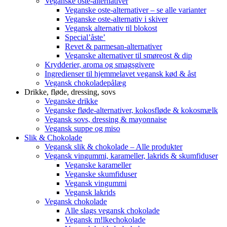
Veganske oste-alternativer
Veganske oste-alternativer – se alle varianter
Veganske oste-alternativ i skiver
Vegansk alternativ til blokost
Special’åste’
Revet & parmesan-alternativer
Veganske alternativer til smøreost & dip
Krydderier, aroma og smagsgivere
Ingredienser til hjemmelavet vegansk kød & åst
Vegansk chokoladepålæg
Drikke, fløde, dressing, sovs
Veganske drikke
Veganske fløde-alternativer, kokosfløde & kokosmælk
Vegansk sovs, dressing & mayonnaise
Vegansk suppe og miso
Slik & Chokolade
Vegansk slik & chokolade – Alle produkter
Vegansk vingummi, karameller, lakrids & skumfiduser
Veganske karameller
Veganske skumfiduser
Vegansk vingummi
Vegansk lakrids
Vegansk chokolade
Alle slags vegansk chokolade
Vegansk m!lkechokolade