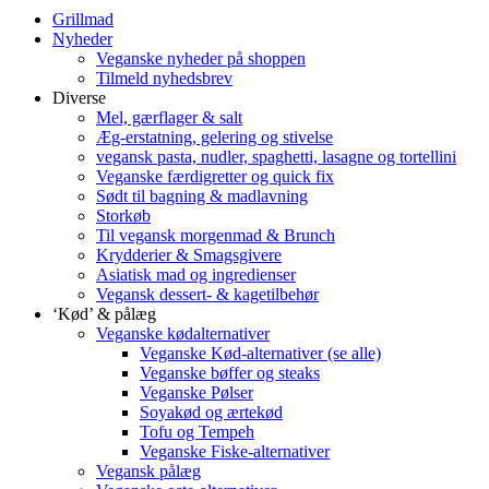
Grillmad
Nyheder
Veganske nyheder på shoppen
Tilmeld nyhedsbrev
Diverse
Mel, gærflager & salt
Æg-erstatning, gelering og stivelse
vegansk pasta, nudler, spaghetti, lasagne og tortellini
Veganske færdigretter og quick fix
Sødt til bagning & madlavning
Storkøb
Til vegansk morgenmad & Brunch
Krydderier & Smagsgivere
Asiatisk mad og ingredienser
Vegansk dessert- & kagetilbehør
‘Kød’ & pålæg
Veganske kødalternativer
Veganske Kød-alternativer (se alle)
Veganske bøffer og steaks
Veganske Pølser
Soyakød og ærtekød
Tofu og Tempeh
Veganske Fiske-alternativer
Vegansk pålæg