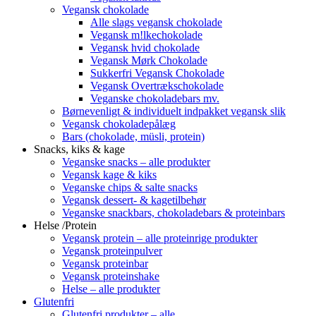
Vegansk chokolade
Alle slags vegansk chokolade
Vegansk m!lkechokolade
Vegansk hvid chokolade
Vegansk Mørk Chokolade
Sukkerfri Vegansk Chokolade
Vegansk Overtrækschokolade
Veganske chokoladebars mv.
Børnevenligt & individuelt indpakket vegansk slik
Vegansk chokoladepålæg
Bars (chokolade, müsli, protein)
Snacks, kiks & kage
Veganske snacks – alle produkter
Vegansk kage & kiks
Veganske chips & salte snacks
Vegansk dessert- & kagetilbehør
Veganske snackbars, chokoladebars & proteinbars
Helse /Protein
Vegansk protein – alle proteinrige produkter
Vegansk proteinpulver
Vegansk proteinbar
Vegansk proteinshake
Helse – alle produkter
Glutenfri
Glutenfri produkter – alle