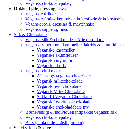
Vegansk chokoladepålæg
Drikke, fløde, dressing, sovs
Veganske drikke
Veganske fløde-alternativer, kokosfløde & kokosmælk
Vegansk sovs, dressing & mayonnaise
Vegansk suppe og miso
Slik & Chokolade
Vegansk slik & chokolade – Alle produkter
Vegansk vingummi, karameller, lakrids & skumfiduser
Veganske karameller
Veganske skumfiduser
Vegansk vingummi
Vegansk lakrids
Vegansk chokolade
Alle slags vegansk chokolade
Vegansk m!lkechokolade
Vegansk hvid chokolade
Vegansk Mørk Chokolade
Sukkerfri Vegansk Chokolade
Vegansk Overtrækschokolade
Veganske chokoladebars mv.
Børnevenligt & individuelt indpakket vegansk slik
Vegansk chokoladepålæg
Bars (chokolade, müsli, protein)
Snacks, kiks & kage