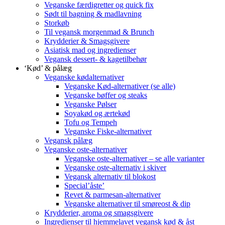
Veganske færdigretter og quick fix
Sødt til bagning & madlavning
Storkøb
Til vegansk morgenmad & Brunch
Krydderier & Smagsgivere
Asiatisk mad og ingredienser
Vegansk dessert- & kagetilbehør
‘Kød’ & pålæg
Veganske kødalternativer
Veganske Kød-alternativer (se alle)
Veganske bøffer og steaks
Veganske Pølser
Soyakød og ærtekød
Tofu og Tempeh
Veganske Fiske-alternativer
Vegansk pålæg
Veganske oste-alternativer
Veganske oste-alternativer – se alle varianter
Veganske oste-alternativ i skiver
Vegansk alternativ til blokost
Special’åste’
Revet & parmesan-alternativer
Veganske alternativer til smøreost & dip
Krydderier, aroma og smagsgivere
Ingredienser til hjemmelavet vegansk kød & åst