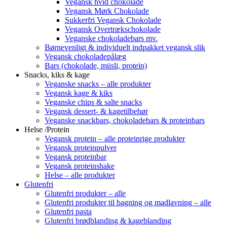
Vegansk hvid chokolade
Vegansk Mørk Chokolade
Sukkerfri Vegansk Chokolade
Vegansk Overtrækschokolade
Veganske chokoladebars mv.
Børnevenligt & individuelt indpakket vegansk slik
Vegansk chokoladepålæg
Bars (chokolade, müsli, protein)
Snacks, kiks & kage
Veganske snacks – alle produkter
Vegansk kage & kiks
Veganske chips & salte snacks
Vegansk dessert- & kagetilbehør
Veganske snackbars, chokoladebars & proteinbars
Helse /Protein
Vegansk protein – alle proteinrige produkter
Vegansk proteinpulver
Vegansk proteinbar
Vegansk proteinshake
Helse – alle produkter
Glutenfri
Glutenfri produkter – alle
Glutenfri produkter til bagning og madlavning – alle
Glutenfri pasta
Glutenfri brødblanding & kageblanding