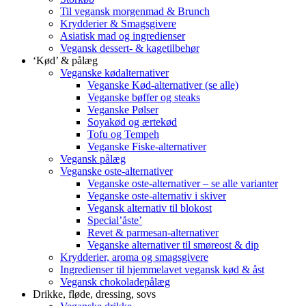
Til vegansk morgenmad & Brunch
Krydderier & Smagsgivere
Asiatisk mad og ingredienser
Vegansk dessert- & kagetilbehør
‘Kød’ & pålæg
Veganske kødalternativer
Veganske Kød-alternativer (se alle)
Veganske bøffer og steaks
Veganske Pølser
Soyakød og ærtekød
Tofu og Tempeh
Veganske Fiske-alternativer
Vegansk pålæg
Veganske oste-alternativer
Veganske oste-alternativer – se alle varianter
Veganske oste-alternativ i skiver
Vegansk alternativ til blokost
Special’åste’
Revet & parmesan-alternativer
Veganske alternativer til smøreost & dip
Krydderier, aroma og smagsgivere
Ingredienser til hjemmelavet vegansk kød & åst
Vegansk chokoladepålæg
Drikke, fløde, dressing, sovs