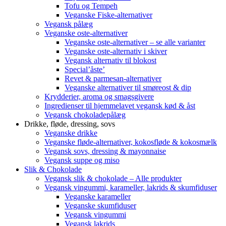
Tofu og Tempeh
Veganske Fiske-alternativer
Vegansk pålæg
Veganske oste-alternativer
Veganske oste-alternativer – se alle varianter
Veganske oste-alternativ i skiver
Vegansk alternativ til blokost
Special’åste’
Revet & parmesan-alternativer
Veganske alternativer til smøreost & dip
Krydderier, aroma og smagsgivere
Ingredienser til hjemmelavet vegansk kød & åst
Vegansk chokoladepålæg
Drikke, fløde, dressing, sovs
Veganske drikke
Veganske fløde-alternativer, kokosfløde & kokosmælk
Vegansk sovs, dressing & mayonnaise
Vegansk suppe og miso
Slik & Chokolade
Vegansk slik & chokolade – Alle produkter
Vegansk vingummi, karameller, lakrids & skumfiduser
Veganske karameller
Veganske skumfiduser
Vegansk vingummi
Vegansk lakrids