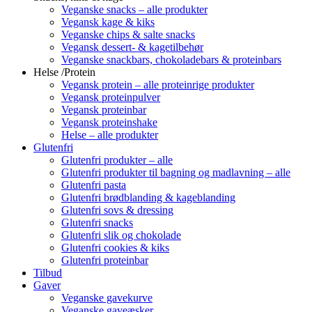
Veganske snacks – alle produkter
Vegansk kage & kiks
Veganske chips & salte snacks
Vegansk dessert- & kagetilbehør
Veganske snackbars, chokoladebars & proteinbars
Helse /Protein
Vegansk protein – alle proteinrige produkter
Vegansk proteinpulver
Vegansk proteinbar
Vegansk proteinshake
Helse – alle produkter
Glutenfri
Glutenfri produkter – alle
Glutenfri produkter til bagning og madlavning – alle
Glutenfri pasta
Glutenfri brødblanding & kageblanding
Glutenfri sovs & dressing
Glutenfri snacks
Glutenfri slik og chokolade
Glutenfri cookies & kiks
Glutenfri proteinbar
Tilbud
Gaver
Veganske gavekurve
Veganske gaveæsker