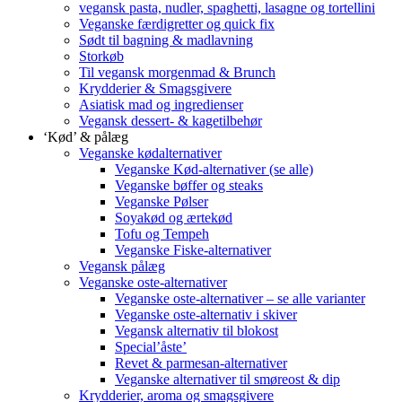
vegansk pasta, nudler, spaghetti, lasagne og tortellini
Veganske færdigretter og quick fix
Sødt til bagning & madlavning
Storkøb
Til vegansk morgenmad & Brunch
Krydderier & Smagsgivere
Asiatisk mad og ingredienser
Vegansk dessert- & kagetilbehør
‘Kød’ & pålæg
Veganske kødalternativer
Veganske Kød-alternativer (se alle)
Veganske bøffer og steaks
Veganske Pølser
Soyakød og ærtekød
Tofu og Tempeh
Veganske Fiske-alternativer
Vegansk pålæg
Veganske oste-alternativer
Veganske oste-alternativer – se alle varianter
Veganske oste-alternativ i skiver
Vegansk alternativ til blokost
Special’åste’
Revet & parmesan-alternativer
Veganske alternativer til smøreost & dip
Krydderier, aroma og smagsgivere