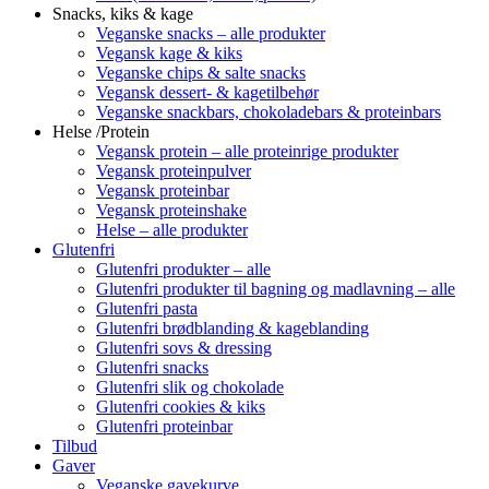
Snacks, kiks & kage
Veganske snacks – alle produkter
Vegansk kage & kiks
Veganske chips & salte snacks
Vegansk dessert- & kagetilbehør
Veganske snackbars, chokoladebars & proteinbars
Helse /Protein
Vegansk protein – alle proteinrige produkter
Vegansk proteinpulver
Vegansk proteinbar
Vegansk proteinshake
Helse – alle produkter
Glutenfri
Glutenfri produkter – alle
Glutenfri produkter til bagning og madlavning – alle
Glutenfri pasta
Glutenfri brødblanding & kageblanding
Glutenfri sovs & dressing
Glutenfri snacks
Glutenfri slik og chokolade
Glutenfri cookies & kiks
Glutenfri proteinbar
Tilbud
Gaver
Veganske gavekurve