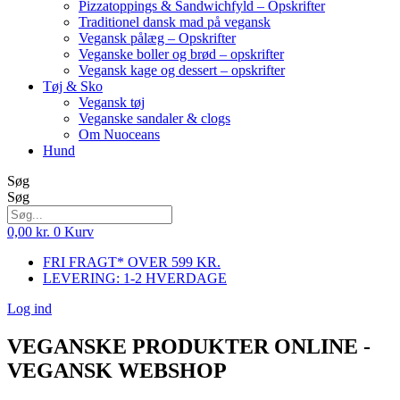
Pizzatoppings & Sandwichfyld – Opskrifter
Traditionel dansk mad på vegansk
Vegansk pålæg – Opskrifter
Veganske boller og brød – opskrifter
Vegansk kage og dessert – opskrifter
Tøj & Sko
Vegansk tøj
Veganske sandaler & clogs
Om Nuoceans
Hund
Søg
Søg
0,00
kr.
0
Kurv
FRI FRAGT* OVER 599 KR.
LEVERING: 1-2 HVERDAGE
Log ind
VEGANSKE PRODUKTER ONLINE -
VEGANSK WEBSHOP