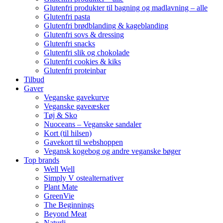
Glutenfri produkter til bagning og madlavning – alle
Glutenfri pasta
Glutenfri brødblanding & kageblanding
Glutenfri sovs & dressing
Glutenfri snacks
Glutenfri slik og chokolade
Glutenfri cookies & kiks
Glutenfri proteinbar
Tilbud
Gaver
Veganske gavekurve
Veganske gaveæsker
Tøj & Sko
Nuoceans – Veganske sandaler
Kort (til hilsen)
Gavekort til webshoppen
Vegansk kogebog og andre veganske bøger
Top brands
Well Well
Simply V ostealternativer
Plant Mate
GreenVie
The Beginnings
Beyond Meat
Naturli