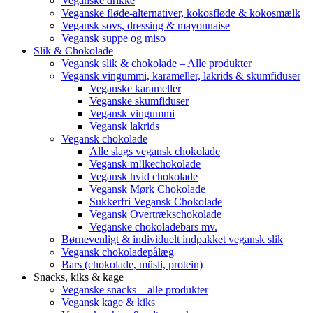
Veganske drikke
Veganske fløde-alternativer, kokosfløde & kokosmælk
Vegansk sovs, dressing & mayonnaise
Vegansk suppe og miso
Slik & Chokolade
Vegansk slik & chokolade – Alle produkter
Vegansk vingummi, karameller, lakrids & skumfiduser
Veganske karameller
Veganske skumfiduser
Vegansk vingummi
Vegansk lakrids
Vegansk chokolade
Alle slags vegansk chokolade
Vegansk m!lkechokolade
Vegansk hvid chokolade
Vegansk Mørk Chokolade
Sukkerfri Vegansk Chokolade
Vegansk Overtrækschokolade
Veganske chokoladebars mv.
Børnevenligt & individuelt indpakket vegansk slik
Vegansk chokoladepålæg
Bars (chokolade, müsli, protein)
Snacks, kiks & kage
Veganske snacks – alle produkter
Vegansk kage & kiks