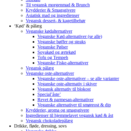
Til vegansk morgenmad & Brunch
Krydderier & Smagsgivere
Asiatisk mad og ingredienser
Vegansk dessert- & kagetilbehør
‘Kød’ & pålæg
Veganske kødalternativer
Veganske Kød-alternativer (se alle)
Veganske bøffer og steaks
Veganske Pølser
Soyakød og ærtekød
Tofu og Tempeh
Veganske Fiske-alternativer
Vegansk pålæg
Veganske oste-alternativer
Veganske oste-alternativer – se alle varianter
Veganske oste-alternativ i skiver
Vegansk alternativ til blokost
Special’åste’
Revet & parmesan-alternativer
Veganske alternativer til smøreost & dip
Krydderier, aroma og smagsgivere
Ingredienser til hjemmelavet vegansk kød & åst
Vegansk chokoladepålæg
Drikke, fløde, dressing, sovs