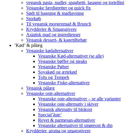
vegansk pasta, nudler, spaghetti, lasagne og tortellini
Veganske færdigretter og quick fix
Sødt til bagning & madlavning
Storkøb
Til vegansk morgenmad & Brunch
Krydderier & Smagsgivere
Asiatisk mad og ingredienser
Vegansk dessert- & kagetilbehør
‘Kød’ & pålæg
Veganske kødalternativer
Veganske Kød-alternativer (se alle)
Veganske bøffer og steaks
Veganske Pølser
Soyakød og ærtekød
Tofu og Tempeh
Veganske Fiske-alternativer
Vegansk pålæg
Veganske oste-alternativer
Veganske oste-alternativer – se alle varianter
Veganske oste-alternativ i skiver
Vegansk alternativ til blokost
Special’åste’
Revet & parmesan-alternativer
Veganske alternativer til smøreost & dip
Krydderier, aroma og smagsgivere