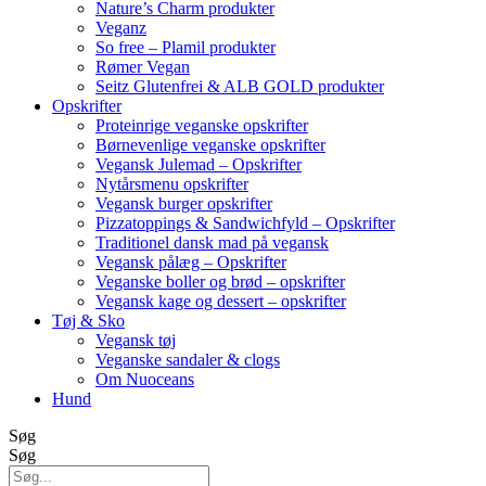
Nature’s Charm produkter
Veganz
So free – Plamil produkter
Rømer Vegan
Seitz Glutenfrei & ALB GOLD produkter
Opskrifter
Proteinrige veganske opskrifter
Børnevenlige veganske opskrifter
Vegansk Julemad – Opskrifter
Nytårsmenu opskrifter
Vegansk burger opskrifter
Pizzatoppings & Sandwichfyld – Opskrifter
Traditionel dansk mad på vegansk
Vegansk pålæg – Opskrifter
Veganske boller og brød – opskrifter
Vegansk kage og dessert – opskrifter
Tøj & Sko
Vegansk tøj
Veganske sandaler & clogs
Om Nuoceans
Hund
Søg
Søg