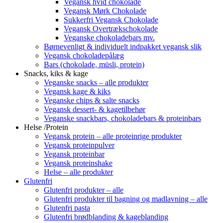
Vegansk hvid chokolade
Vegansk Mørk Chokolade
Sukkerfri Vegansk Chokolade
Vegansk Overtrækschokolade
Veganske chokoladebars mv.
Børnevenligt & individuelt indpakket vegansk slik
Vegansk chokoladepålæg
Bars (chokolade, müsli, protein)
Snacks, kiks & kage
Veganske snacks – alle produkter
Vegansk kage & kiks
Veganske chips & salte snacks
Vegansk dessert- & kagetilbehør
Veganske snackbars, chokoladebars & proteinbars
Helse /Protein
Vegansk protein – alle proteinrige produkter
Vegansk proteinpulver
Vegansk proteinbar
Vegansk proteinshake
Helse – alle produkter
Glutenfri
Glutenfri produkter – alle
Glutenfri produkter til bagning og madlavning – alle
Glutenfri pasta
Glutenfri brødblanding & kageblanding