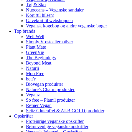
Tøj & Sko
Nuoceans – Veganske sandaler
Kort (til hilsen)
Gavekort til webshoppen
Vegansk kogebog og andre veganske bøger
Top brands
Well Well
Simply V ostealternativer
Plant Mate
GreenVie
The Beginnings
Beyond Meat
Naturli
Moo Free
bett’r
Biovegan produkter
Nature’s Charm produkter
Veganz
So free – Plamil produkter
Rømer Vegan
Seitz Glutenfrei & ALB GOLD produkter
Opskrifter
Proteinrige veganske opskrifter
Børnevenlige veganske opskrifter
Vegansk Julemad – Opskrifter