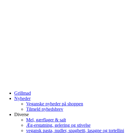
Grillmad
Nyheder
Veganske nyheder på shoppen
Tilmeld nyhedsbrev
Diverse
Mel, gærflager & salt
Æg-erstatning, gelering og stivelse
vegansk pasta, nudler, spaghetti, lasagne og tortellini