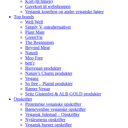
Kort (til hilsen)
Gavekort til webshoppen
Vegansk kogebog og andre veganske bøger
Top brands
Well Well
Simply V ostealternativer
Plant Mate
GreenVie
The Beginnings
Beyond Meat
Naturli
Moo Free
bett’r
Biovegan produkter
Nature’s Charm produkter
Veganz
So free – Plamil produkter
Rømer Vegan
Seitz Glutenfrei & ALB GOLD produkter
Opskrifter
Proteinrige veganske opskrifter
Børnevenlige veganske opskrifter
Vegansk Julemad – Opskrifter
Nytårsmenu opskrifter
Vegansk burger opskrifter