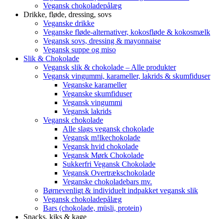
Vegansk chokoladepålæg
Drikke, fløde, dressing, sovs
Veganske drikke
Veganske fløde-alternativer, kokosfløde & kokosmælk
Vegansk sovs, dressing & mayonnaise
Vegansk suppe og miso
Slik & Chokolade
Vegansk slik & chokolade – Alle produkter
Vegansk vingummi, karameller, lakrids & skumfiduser
Veganske karameller
Veganske skumfiduser
Vegansk vingummi
Vegansk lakrids
Vegansk chokolade
Alle slags vegansk chokolade
Vegansk m!lkechokolade
Vegansk hvid chokolade
Vegansk Mørk Chokolade
Sukkerfri Vegansk Chokolade
Vegansk Overtrækschokolade
Veganske chokoladebars mv.
Børnevenligt & individuelt indpakket vegansk slik
Vegansk chokoladepålæg
Bars (chokolade, müsli, protein)
Snacks, kiks & kage