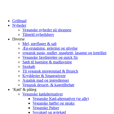
Grillmad
Nyheder
Veganske nyheder på shoppen
Tilmeld nyhedsbrev
Diverse
Mel, gærflager & salt
Æg-erstatning, gelering og stivelse
vegansk pasta, nudler, spaghetti, lasagne og tortellini
Veganske færdigretter og quick fix
Sødt til bagning & madlavning
Storkøb
Til vegansk morgenmad & Brunch
Krydderier & Smagsgivere
Asiatisk mad og ingredienser
Vegansk dessert- & kagetilbehør
‘Kød’ & pålæg
Veganske kødalternativer
Veganske Kød-alternativer (se alle)
Veganske bøffer og steaks
Veganske Pølser
Soyakød og ærtekød