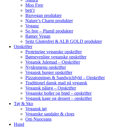
Moo Free
bett’r
Biovegan produkter
Nature’s Charm produkter
Veganz
So free – Plamil produkter
Rømer Vegan
Seitz Glutenfrei & ALB GOLD produkter
Opskrifter
Proteinrige veganske opskrifter
Børnevenlige veganske opskrifter
Vegansk Julemad – Opskrifter
Nytårsmenu opskrifter
Vegansk burger opskrifter
Pizzatoppings & Sandwichfyld – Opskrifter
Traditionel dansk mad på vegansk
Vegansk pålæg – Opskrifter
Veganske boller og brød – opskrifter
Vegansk kage og dessert – opskrifter
Tøj & Sko
Vegansk tøj
Veganske sandaler & clogs
Om Nuoceans
Hund