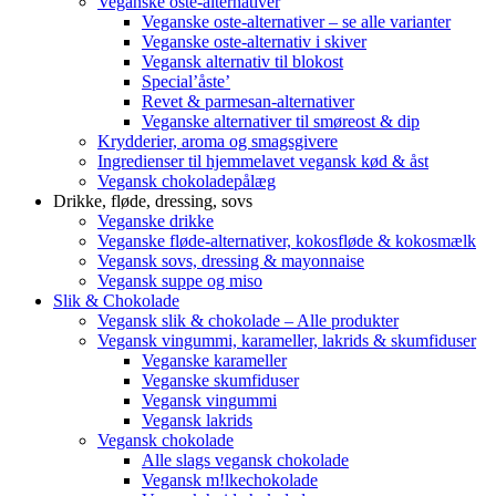
Veganske oste-alternativer
Veganske oste-alternativer – se alle varianter
Veganske oste-alternativ i skiver
Vegansk alternativ til blokost
Special’åste’
Revet & parmesan-alternativer
Veganske alternativer til smøreost & dip
Krydderier, aroma og smagsgivere
Ingredienser til hjemmelavet vegansk kød & åst
Vegansk chokoladepålæg
Drikke, fløde, dressing, sovs
Veganske drikke
Veganske fløde-alternativer, kokosfløde & kokosmælk
Vegansk sovs, dressing & mayonnaise
Vegansk suppe og miso
Slik & Chokolade
Vegansk slik & chokolade – Alle produkter
Vegansk vingummi, karameller, lakrids & skumfiduser
Veganske karameller
Veganske skumfiduser
Vegansk vingummi
Vegansk lakrids
Vegansk chokolade
Alle slags vegansk chokolade
Vegansk m!lkechokolade