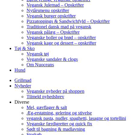
Vegansk Julemad – Opskrifter
Nytårsmenu opskrifter
Vegansk burger opskrifter
Pizzatoppings & Sandwichfyld – Opskrifter
Traditionel dansk mad på vegansk
Vegansk pålæg – Opskrifter
Veganske boller og brød – opskrifter
Vegansk kage og dessert – opskrifter
Tøj & Sko
Vegansk tøj
Veganske sandaler & clogs
Om Nuoceans
Hund
Grillmad
Nyheder
Veganske nyheder på shoppen
Tilmeld nyhedsbrev
Diverse
Mel, gærflager & salt
Æg-erstatning, gelering og stivelse
vegansk pasta, nudler, spaghetti, lasagne og tortellini
Veganske færdigretter og quick fix
Sødt til bagning & madlavning
Storkøb