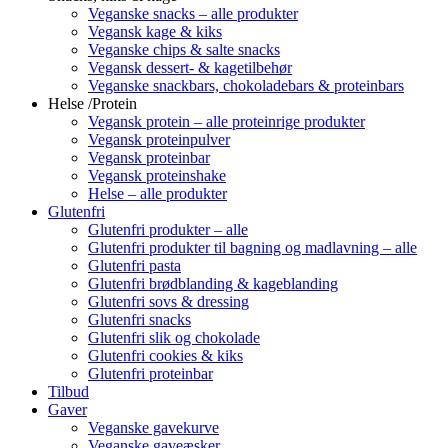
Veganske snacks – alle produkter
Vegansk kage & kiks
Veganske chips & salte snacks
Vegansk dessert- & kagetilbehør
Veganske snackbars, chokoladebars & proteinbars
Helse /Protein
Vegansk protein – alle proteinrige produkter
Vegansk proteinpulver
Vegansk proteinbar
Vegansk proteinshake
Helse – alle produkter
Glutenfri
Glutenfri produkter – alle
Glutenfri produkter til bagning og madlavning – alle
Glutenfri pasta
Glutenfri brødblanding & kageblanding
Glutenfri sovs & dressing
Glutenfri snacks
Glutenfri slik og chokolade
Glutenfri cookies & kiks
Glutenfri proteinbar
Tilbud
Gaver
Veganske gavekurve
Veganske gaveæsker