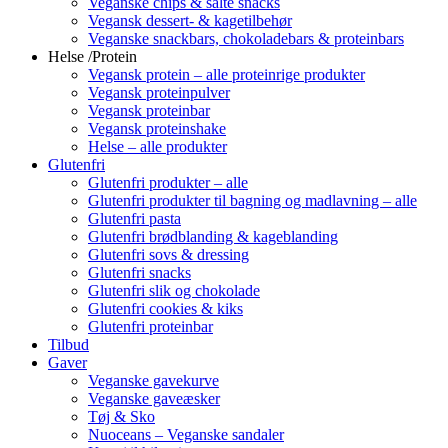
Veganske chips & salte snacks
Vegansk dessert- & kagetilbehør
Veganske snackbars, chokoladebars & proteinbars
Helse /Protein
Vegansk protein – alle proteinrige produkter
Vegansk proteinpulver
Vegansk proteinbar
Vegansk proteinshake
Helse – alle produkter
Glutenfri
Glutenfri produkter – alle
Glutenfri produkter til bagning og madlavning – alle
Glutenfri pasta
Glutenfri brødblanding & kageblanding
Glutenfri sovs & dressing
Glutenfri snacks
Glutenfri slik og chokolade
Glutenfri cookies & kiks
Glutenfri proteinbar
Tilbud
Gaver
Veganske gavekurve
Veganske gaveæsker
Tøj & Sko
Nuoceans – Veganske sandaler