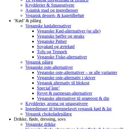
Krydderier & Smagsgivere
Asiatisk mad og ingredienser
Vegansk dessert- & kagetilbehør
‘Kød’ & pålæg
Veganske kødalternativer
Veganske Kød-alternativer (se alle)
Veganske bøffer og steaks
Veganske Pølser
Soyakød og ærtekød
Tofu og Tempeh
Veganske Fiske-alternativer
Vegansk pålæg
Veganske oste-alternativer
Veganske oste-alternativer – se alle varianter
Veganske oste-alternativ i skiver
Vegansk alternativ til blokost
Special’åste’
Revet & parmesan-alternativer
Veganske alternativer til smøreost & dip
Krydderier, aroma og smagsgivere
Ingredienser til hjemmelavet vegansk kød & åst
Vegansk chokoladepålæg
Drikke, fløde, dressing, sovs
Veganske drikke