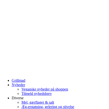
Grillmad
Nyheder
Veganske nyheder på shoppen
Tilmeld nyhedsbrev
Diverse
Mel, gærflager & salt
Æg-erstatning, gelering og stivelse