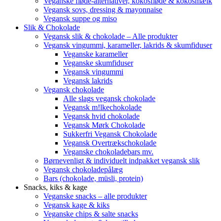
Veganske fløde-alternativer, kokosfløde & kokosmælk
Vegansk sovs, dressing & mayonnaise
Vegansk suppe og miso
Slik & Chokolade
Vegansk slik & chokolade – Alle produkter
Vegansk vingummi, karameller, lakrids & skumfiduser
Veganske karameller
Veganske skumfiduser
Vegansk vingummi
Vegansk lakrids
Vegansk chokolade
Alle slags vegansk chokolade
Vegansk m!lkechokolade
Vegansk hvid chokolade
Vegansk Mørk Chokolade
Sukkerfri Vegansk Chokolade
Vegansk Overtrækschokolade
Veganske chokoladebars mv.
Børnevenligt & individuelt indpakket vegansk slik
Vegansk chokoladepålæg
Bars (chokolade, müsli, protein)
Snacks, kiks & kage
Veganske snacks – alle produkter
Vegansk kage & kiks
Veganske chips & salte snacks