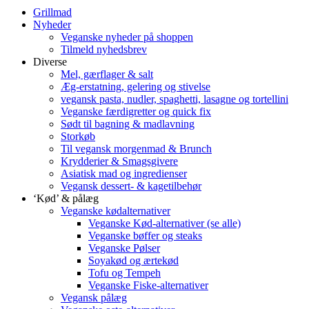
Grillmad
Nyheder
Veganske nyheder på shoppen
Tilmeld nyhedsbrev
Diverse
Mel, gærflager & salt
Æg-erstatning, gelering og stivelse
vegansk pasta, nudler, spaghetti, lasagne og tortellini
Veganske færdigretter og quick fix
Sødt til bagning & madlavning
Storkøb
Til vegansk morgenmad & Brunch
Krydderier & Smagsgivere
Asiatisk mad og ingredienser
Vegansk dessert- & kagetilbehør
‘Kød’ & pålæg
Veganske kødalternativer
Veganske Kød-alternativer (se alle)
Veganske bøffer og steaks
Veganske Pølser
Soyakød og ærtekød
Tofu og Tempeh
Veganske Fiske-alternativer
Vegansk pålæg