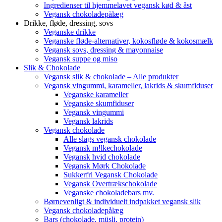
Ingredienser til hjemmelavet vegansk kød & åst
Vegansk chokoladepålæg
Drikke, fløde, dressing, sovs
Veganske drikke
Veganske fløde-alternativer, kokosfløde & kokosmælk
Vegansk sovs, dressing & mayonnaise
Vegansk suppe og miso
Slik & Chokolade
Vegansk slik & chokolade – Alle produkter
Vegansk vingummi, karameller, lakrids & skumfiduser
Veganske karameller
Veganske skumfiduser
Vegansk vingummi
Vegansk lakrids
Vegansk chokolade
Alle slags vegansk chokolade
Vegansk m!lkechokolade
Vegansk hvid chokolade
Vegansk Mørk Chokolade
Sukkerfri Vegansk Chokolade
Vegansk Overtrækschokolade
Veganske chokoladebars mv.
Børnevenligt & individuelt indpakket vegansk slik
Vegansk chokoladepålæg
Bars (chokolade, müsli, protein)