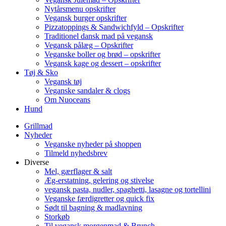
Nytårsmenu opskrifter
Vegansk burger opskrifter
Pizzatoppings & Sandwichfyld – Opskrifter
Traditionel dansk mad på vegansk
Vegansk pålæg – Opskrifter
Veganske boller og brød – opskrifter
Vegansk kage og dessert – opskrifter
Tøj & Sko
Vegansk tøj
Veganske sandaler & clogs
Om Nuoceans
Hund
Grillmad
Nyheder
Veganske nyheder på shoppen
Tilmeld nyhedsbrev
Diverse
Mel, gærflager & salt
Æg-erstatning, gelering og stivelse
vegansk pasta, nudler, spaghetti, lasagne og tortellini
Veganske færdigretter og quick fix
Sødt til bagning & madlavning
Storkøb
Til vegansk morgenmad & Brunch