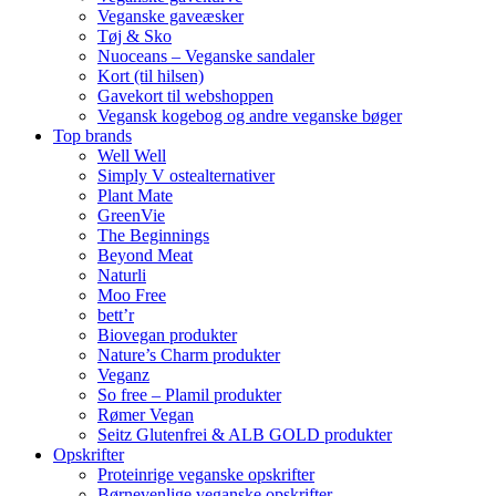
Veganske gaveæsker
Tøj & Sko
Nuoceans – Veganske sandaler
Kort (til hilsen)
Gavekort til webshoppen
Vegansk kogebog og andre veganske bøger
Top brands
Well Well
Simply V ostealternativer
Plant Mate
GreenVie
The Beginnings
Beyond Meat
Naturli
Moo Free
bett’r
Biovegan produkter
Nature’s Charm produkter
Veganz
So free – Plamil produkter
Rømer Vegan
Seitz Glutenfrei & ALB GOLD produkter
Opskrifter
Proteinrige veganske opskrifter
Børnevenlige veganske opskrifter