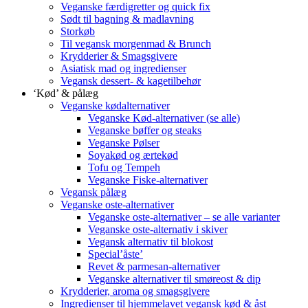
Veganske færdigretter og quick fix
Sødt til bagning & madlavning
Storkøb
Til vegansk morgenmad & Brunch
Krydderier & Smagsgivere
Asiatisk mad og ingredienser
Vegansk dessert- & kagetilbehør
‘Kød’ & pålæg
Veganske kødalternativer
Veganske Kød-alternativer (se alle)
Veganske bøffer og steaks
Veganske Pølser
Soyakød og ærtekød
Tofu og Tempeh
Veganske Fiske-alternativer
Vegansk pålæg
Veganske oste-alternativer
Veganske oste-alternativer – se alle varianter
Veganske oste-alternativ i skiver
Vegansk alternativ til blokost
Special’åste’
Revet & parmesan-alternativer
Veganske alternativer til smøreost & dip
Krydderier, aroma og smagsgivere
Ingredienser til hjemmelavet vegansk kød & åst