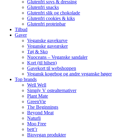
Glutenfri sovs & dressing
Glutenfri snacks
Glutenfri slik og chokolade
Glutenfri cookies & kiks
Glutenfri proteinbar
Tilbud
Gaver
Veganske gavekurve
Veganske gaveæsker
Tøj & Sko
Nuoceans – Veganske sandaler
Kort (til hilsen)
Gavekort til webshoppen
Vegansk kogebog og andre veganske bøger
Top brands
Well Well
Simply V ostealternativer
Plant Mate
GreenVie
The Beginnings
Beyond Meat
Naturli
Moo Free
bett’r
Biovegan produkter