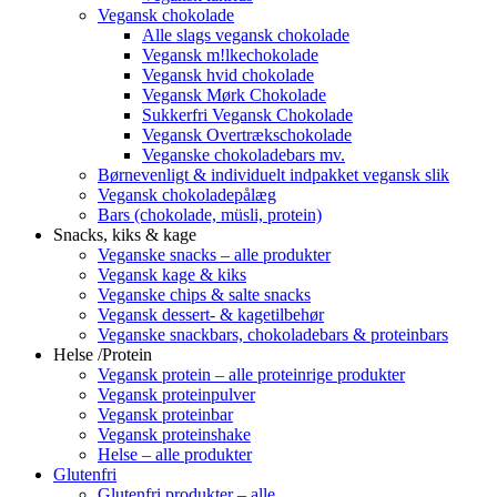
Vegansk chokolade
Alle slags vegansk chokolade
Vegansk m!lkechokolade
Vegansk hvid chokolade
Vegansk Mørk Chokolade
Sukkerfri Vegansk Chokolade
Vegansk Overtrækschokolade
Veganske chokoladebars mv.
Børnevenligt & individuelt indpakket vegansk slik
Vegansk chokoladepålæg
Bars (chokolade, müsli, protein)
Snacks, kiks & kage
Veganske snacks – alle produkter
Vegansk kage & kiks
Veganske chips & salte snacks
Vegansk dessert- & kagetilbehør
Veganske snackbars, chokoladebars & proteinbars
Helse /Protein
Vegansk protein – alle proteinrige produkter
Vegansk proteinpulver
Vegansk proteinbar
Vegansk proteinshake
Helse – alle produkter
Glutenfri
Glutenfri produkter – alle