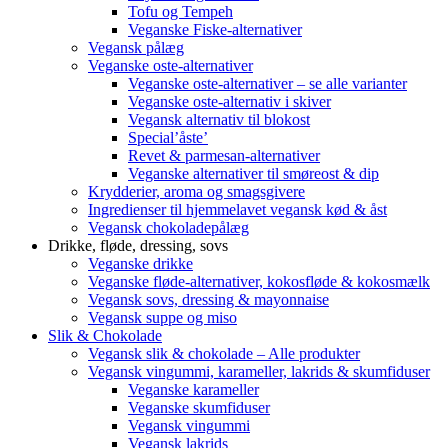
Tofu og Tempeh
Veganske Fiske-alternativer
Vegansk pålæg
Veganske oste-alternativer
Veganske oste-alternativer – se alle varianter
Veganske oste-alternativ i skiver
Vegansk alternativ til blokost
Special’åste’
Revet & parmesan-alternativer
Veganske alternativer til smøreost & dip
Krydderier, aroma og smagsgivere
Ingredienser til hjemmelavet vegansk kød & åst
Vegansk chokoladepålæg
Drikke, fløde, dressing, sovs
Veganske drikke
Veganske fløde-alternativer, kokosfløde & kokosmælk
Vegansk sovs, dressing & mayonnaise
Vegansk suppe og miso
Slik & Chokolade
Vegansk slik & chokolade – Alle produkter
Vegansk vingummi, karameller, lakrids & skumfiduser
Veganske karameller
Veganske skumfiduser
Vegansk vingummi
Vegansk lakrids