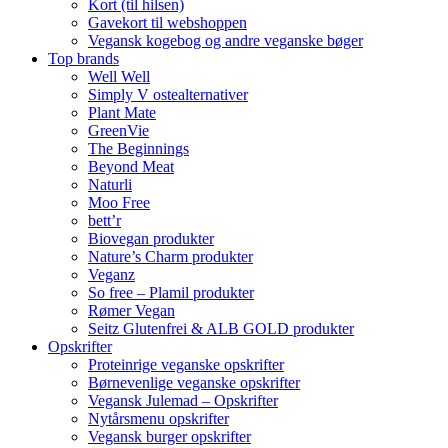
Kort (til hilsen)
Gavekort til webshoppen
Vegansk kogebog og andre veganske bøger
Top brands
Well Well
Simply V ostealternativer
Plant Mate
GreenVie
The Beginnings
Beyond Meat
Naturli
Moo Free
bett’r
Biovegan produkter
Nature’s Charm produkter
Veganz
So free – Plamil produkter
Rømer Vegan
Seitz Glutenfrei & ALB GOLD produkter
Opskrifter
Proteinrige veganske opskrifter
Børnevenlige veganske opskrifter
Vegansk Julemad – Opskrifter
Nytårsmenu opskrifter
Vegansk burger opskrifter