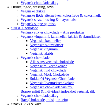
Vegansk chokoladepålæg
Drikke, fløde, dressing, sovs
Veganske drikke
Veganske fløde-alternativer, kokosfløde & kokosmælk
Vegansk sovs, dressing & mayonnaise
Vegansk suppe og miso
Slik & Chokolade
Vegansk slik & chokolade – Alle produkter
Vegansk vingummi, karameller, lakrids & skumfiduser
Veganske karameller
Veganske skumfiduser
Vegansk vingummi
Vegansk lakrids
Vegansk chokolade
Alle slags vegansk chokolade
Vegansk m!lkechokolade
Vegansk hvid chokolade
Vegansk Mørk Chokolade
Sukkerfri Vegansk Chokolade
Vegansk Overtrækschokolade
Veganske chokoladebars mv.
Børnevenligt & individuelt indpakket vegansk slik
Vegansk chokoladepålæg
Bars (chokolade, müsli, protein)
Snacks, kiks & kage