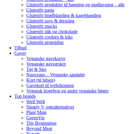
Glutenfri produkter til bagning og madlavning – alle
Glutenfri pasta
Glutenfri brødblanding & kageblanding
Glutenfri sovs & dressing
Glutenfri snacks
Glutenfri slik og chokolade
Glutenfri cookies & kiks
Glutenfri proteinbar
Tilbud
Gaver
Veganske gavekurve
Veganske gaveæsker
Tøj & Sko
Nuoceans – Veganske sandaler
Kort (til hilsen)
Gavekort til webshoppen
Vegansk kogebog og andre veganske bøger
Top brands
Well Well
Simply V ostealternativer
Plant Mate
GreenVie
The Beginnings
Beyond Meat
Naturli