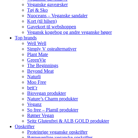
Veganske gaveæsker
Tøj & Sko
Nuoceans – Veganske sandaler
Kort (til hilsen)
Gavekort til webshoppen
Vegansk kogebog og andre veganske bøger
Top brands
Well Well
Simply V ostealternativer
Plant Mate
GreenVie
The Beginnings
Beyond Meat
Naturli
Moo Free
bett’r
Biovegan produkter
Nature’s Charm produkter
Veganz
So free – Plamil produkter
Rømer Vegan
Seitz Glutenfrei & ALB GOLD produkter
Opskrifter
Proteinrige veganske opskrifter
Børnevenlige veganske opskrifter