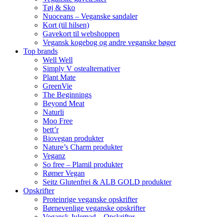
Tøj & Sko
Nuoceans – Veganske sandaler
Kort (til hilsen)
Gavekort til webshoppen
Vegansk kogebog og andre veganske bøger
Top brands
Well Well
Simply V ostealternativer
Plant Mate
GreenVie
The Beginnings
Beyond Meat
Naturli
Moo Free
bett’r
Biovegan produkter
Nature’s Charm produkter
Veganz
So free – Plamil produkter
Rømer Vegan
Seitz Glutenfrei & ALB GOLD produkter
Opskrifter
Proteinrige veganske opskrifter
Børnevenlige veganske opskrifter
Vegansk Julemad – Opskrifter