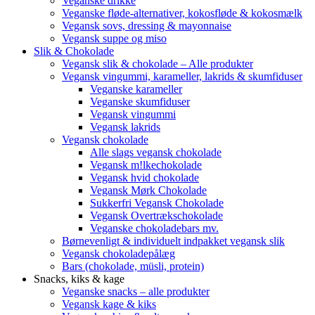
Veganske drikke
Veganske fløde-alternativer, kokosfløde & kokosmælk
Vegansk sovs, dressing & mayonnaise
Vegansk suppe og miso
Slik & Chokolade
Vegansk slik & chokolade – Alle produkter
Vegansk vingummi, karameller, lakrids & skumfiduser
Veganske karameller
Veganske skumfiduser
Vegansk vingummi
Vegansk lakrids
Vegansk chokolade
Alle slags vegansk chokolade
Vegansk m!lkechokolade
Vegansk hvid chokolade
Vegansk Mørk Chokolade
Sukkerfri Vegansk Chokolade
Vegansk Overtrækschokolade
Veganske chokoladebars mv.
Børnevenligt & individuelt indpakket vegansk slik
Vegansk chokoladepålæg
Bars (chokolade, müsli, protein)
Snacks, kiks & kage
Veganske snacks – alle produkter
Vegansk kage & kiks