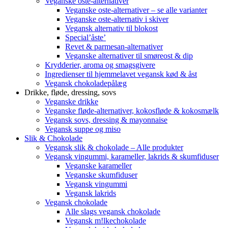
Veganske oste-alternativer
Veganske oste-alternativer – se alle varianter
Veganske oste-alternativ i skiver
Vegansk alternativ til blokost
Special’åste’
Revet & parmesan-alternativer
Veganske alternativer til smøreost & dip
Krydderier, aroma og smagsgivere
Ingredienser til hjemmelavet vegansk kød & åst
Vegansk chokoladepålæg
Drikke, fløde, dressing, sovs
Veganske drikke
Veganske fløde-alternativer, kokosfløde & kokosmælk
Vegansk sovs, dressing & mayonnaise
Vegansk suppe og miso
Slik & Chokolade
Vegansk slik & chokolade – Alle produkter
Vegansk vingummi, karameller, lakrids & skumfiduser
Veganske karameller
Veganske skumfiduser
Vegansk vingummi
Vegansk lakrids
Vegansk chokolade
Alle slags vegansk chokolade
Vegansk m!lkechokolade