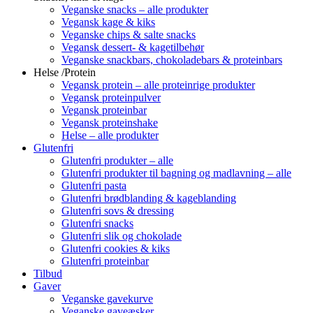
Veganske snacks – alle produkter
Vegansk kage & kiks
Veganske chips & salte snacks
Vegansk dessert- & kagetilbehør
Veganske snackbars, chokoladebars & proteinbars
Helse /Protein
Vegansk protein – alle proteinrige produkter
Vegansk proteinpulver
Vegansk proteinbar
Vegansk proteinshake
Helse – alle produkter
Glutenfri
Glutenfri produkter – alle
Glutenfri produkter til bagning og madlavning – alle
Glutenfri pasta
Glutenfri brødblanding & kageblanding
Glutenfri sovs & dressing
Glutenfri snacks
Glutenfri slik og chokolade
Glutenfri cookies & kiks
Glutenfri proteinbar
Tilbud
Gaver
Veganske gavekurve
Veganske gaveæsker