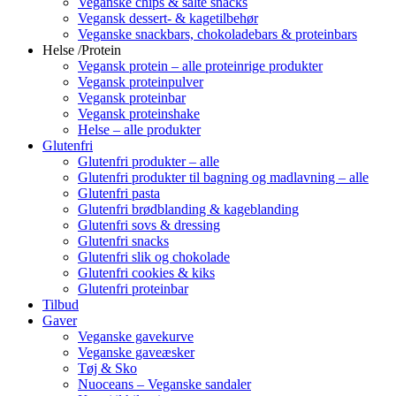
Veganske chips & salte snacks
Vegansk dessert- & kagetilbehør
Veganske snackbars, chokoladebars & proteinbars
Helse /Protein
Vegansk protein – alle proteinrige produkter
Vegansk proteinpulver
Vegansk proteinbar
Vegansk proteinshake
Helse – alle produkter
Glutenfri
Glutenfri produkter – alle
Glutenfri produkter til bagning og madlavning – alle
Glutenfri pasta
Glutenfri brødblanding & kageblanding
Glutenfri sovs & dressing
Glutenfri snacks
Glutenfri slik og chokolade
Glutenfri cookies & kiks
Glutenfri proteinbar
Tilbud
Gaver
Veganske gavekurve
Veganske gaveæsker
Tøj & Sko
Nuoceans – Veganske sandaler