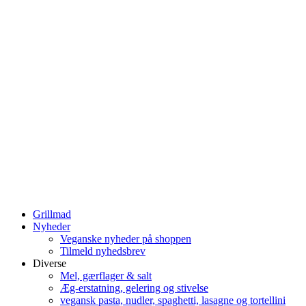
Grillmad
Nyheder
Veganske nyheder på shoppen
Tilmeld nyhedsbrev
Diverse
Mel, gærflager & salt
Æg-erstatning, gelering og stivelse
vegansk pasta, nudler, spaghetti, lasagne og tortellini