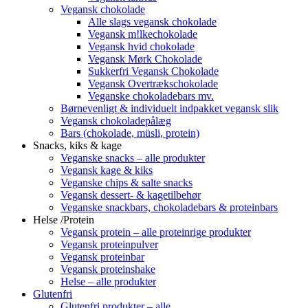
Vegansk chokolade
Alle slags vegansk chokolade
Vegansk m!lkechokolade
Vegansk hvid chokolade
Vegansk Mørk Chokolade
Sukkerfri Vegansk Chokolade
Vegansk Overtrækschokolade
Veganske chokoladebars mv.
Børnevenligt & individuelt indpakket vegansk slik
Vegansk chokoladepålæg
Bars (chokolade, müsli, protein)
Snacks, kiks & kage
Veganske snacks – alle produkter
Vegansk kage & kiks
Veganske chips & salte snacks
Vegansk dessert- & kagetilbehør
Veganske snackbars, chokoladebars & proteinbars
Helse /Protein
Vegansk protein – alle proteinrige produkter
Vegansk proteinpulver
Vegansk proteinbar
Vegansk proteinshake
Helse – alle produkter
Glutenfri
Glutenfri produkter – alle