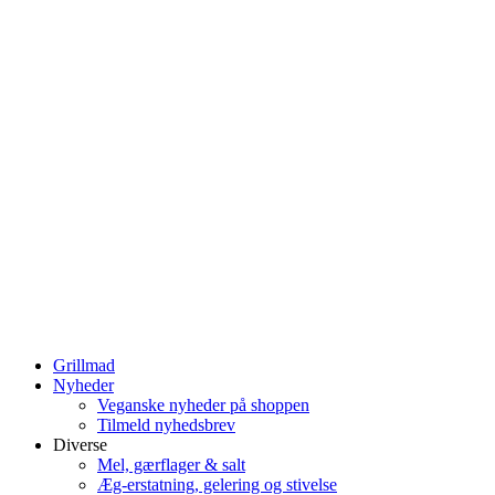
Grillmad
Nyheder
Veganske nyheder på shoppen
Tilmeld nyhedsbrev
Diverse
Mel, gærflager & salt
Æg-erstatning, gelering og stivelse