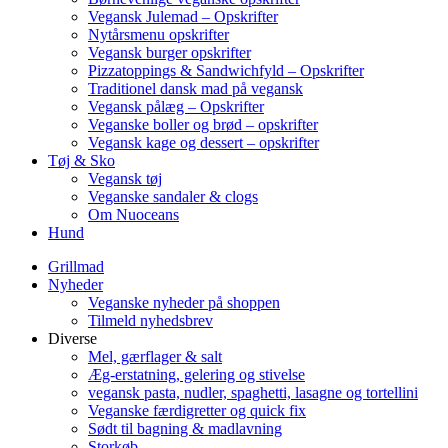
Vegansk Julemad – Opskrifter
Nytårsmenu opskrifter
Vegansk burger opskrifter
Pizzatoppings & Sandwichfyld – Opskrifter
Traditionel dansk mad på vegansk
Vegansk pålæg – Opskrifter
Veganske boller og brød – opskrifter
Vegansk kage og dessert – opskrifter
Tøj & Sko
Vegansk tøj
Veganske sandaler & clogs
Om Nuoceans
Hund
Grillmad
Nyheder
Veganske nyheder på shoppen
Tilmeld nyhedsbrev
Diverse
Mel, gærflager & salt
Æg-erstatning, gelering og stivelse
vegansk pasta, nudler, spaghetti, lasagne og tortellini
Veganske færdigretter og quick fix
Sødt til bagning & madlavning
Storkøb