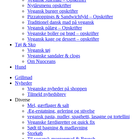
Nytårsmenu opskrifter
Vegansk burger opskrifter
Pizzatoppings & Sandwichfyld – Opskrifter
Traditionel dansk mad på vegansk
Vegansk pålæg – Opskrifter
Veganske boller og brød – opskrifter
Vegansk kage og dessert – opskrifter
Tøj & Sko
Vegansk tøj
Veganske sandaler & clogs
Om Nuoceans
Hund
Grillmad
Nyheder
Veganske nyheder på shoppen
Tilmeld nyhedsbrev
Diverse
Mel, gærflager & salt
Æg-erstatning, gelering og stivelse
vegansk pasta, nudler, spaghetti, lasagne og tortellini
Veganske færdigretter og quick fix
Sødt til bagning & madlavning
Storkøb
Til vegansk morgenmad & Brunch