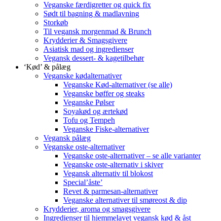
Veganske færdigretter og quick fix
Sødt til bagning & madlavning
Storkøb
Til vegansk morgenmad & Brunch
Krydderier & Smagsgivere
Asiatisk mad og ingredienser
Vegansk dessert- & kagetilbehør
‘Kød’ & pålæg
Veganske kødalternativer
Veganske Kød-alternativer (se alle)
Veganske bøffer og steaks
Veganske Pølser
Soyakød og ærtekød
Tofu og Tempeh
Veganske Fiske-alternativer
Vegansk pålæg
Veganske oste-alternativer
Veganske oste-alternativer – se alle varianter
Veganske oste-alternativ i skiver
Vegansk alternativ til blokost
Special’åste’
Revet & parmesan-alternativer
Veganske alternativer til smøreost & dip
Krydderier, aroma og smagsgivere
Ingredienser til hjemmelavet vegansk kød & åst