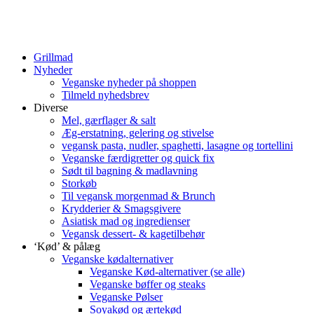
Grillmad
Nyheder
Veganske nyheder på shoppen
Tilmeld nyhedsbrev
Diverse
Mel, gærflager & salt
Æg-erstatning, gelering og stivelse
vegansk pasta, nudler, spaghetti, lasagne og tortellini
Veganske færdigretter og quick fix
Sødt til bagning & madlavning
Storkøb
Til vegansk morgenmad & Brunch
Krydderier & Smagsgivere
Asiatisk mad og ingredienser
Vegansk dessert- & kagetilbehør
‘Kød’ & pålæg
Veganske kødalternativer
Veganske Kød-alternativer (se alle)
Veganske bøffer og steaks
Veganske Pølser
Soyakød og ærtekød