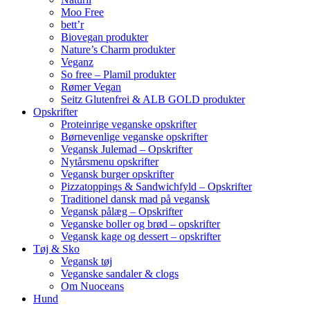
Moo Free
bett’r
Biovegan produkter
Nature’s Charm produkter
Veganz
So free – Plamil produkter
Rømer Vegan
Seitz Glutenfrei & ALB GOLD produkter
Opskrifter
Proteinrige veganske opskrifter
Børnevenlige veganske opskrifter
Vegansk Julemad – Opskrifter
Nytårsmenu opskrifter
Vegansk burger opskrifter
Pizzatoppings & Sandwichfyld – Opskrifter
Traditionel dansk mad på vegansk
Vegansk pålæg – Opskrifter
Veganske boller og brød – opskrifter
Vegansk kage og dessert – opskrifter
Tøj & Sko
Vegansk tøj
Veganske sandaler & clogs
Om Nuoceans
Hund