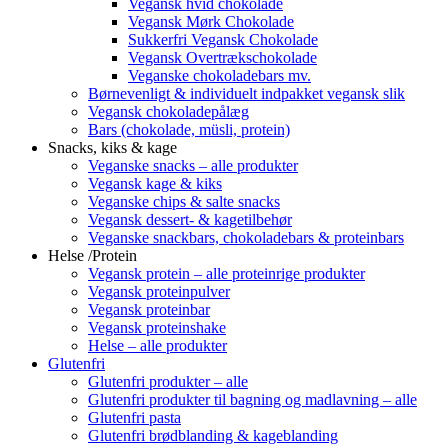
Vegansk hvid chokolade
Vegansk Mørk Chokolade
Sukkerfri Vegansk Chokolade
Vegansk Overtrækschokolade
Veganske chokoladebars mv.
Børnevenligt & individuelt indpakket vegansk slik
Vegansk chokoladepålæg
Bars (chokolade, müsli, protein)
Snacks, kiks & kage
Veganske snacks – alle produkter
Vegansk kage & kiks
Veganske chips & salte snacks
Vegansk dessert- & kagetilbehør
Veganske snackbars, chokoladebars & proteinbars
Helse /Protein
Vegansk protein – alle proteinrige produkter
Vegansk proteinpulver
Vegansk proteinbar
Vegansk proteinshake
Helse – alle produkter
Glutenfri
Glutenfri produkter – alle
Glutenfri produkter til bagning og madlavning – alle
Glutenfri pasta
Glutenfri brødblanding & kageblanding