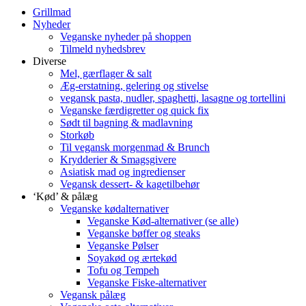
Grillmad
Nyheder
Veganske nyheder på shoppen
Tilmeld nyhedsbrev
Diverse
Mel, gærflager & salt
Æg-erstatning, gelering og stivelse
vegansk pasta, nudler, spaghetti, lasagne og tortellini
Veganske færdigretter og quick fix
Sødt til bagning & madlavning
Storkøb
Til vegansk morgenmad & Brunch
Krydderier & Smagsgivere
Asiatisk mad og ingredienser
Vegansk dessert- & kagetilbehør
‘Kød’ & pålæg
Veganske kødalternativer
Veganske Kød-alternativer (se alle)
Veganske bøffer og steaks
Veganske Pølser
Soyakød og ærtekød
Tofu og Tempeh
Veganske Fiske-alternativer
Vegansk pålæg