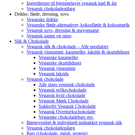
Ingredienser til hjemmelavet vegansk kød & åst
Vegansk chokoladepålæg
Drikke, fløde, dressing, sovs
Veganske drikke
Veganske fløde-alternativer, kokosfløde & kokosmælk
Vegansk sovs, dressing & mayonnaise
Vegansk suppe og miso
Slik & Chokolade
Vegansk slik & chokolade – Alle produkter
Vegansk vingummi, karameller, lakrids & skumfiduser
Veganske karameller
Veganske skumfiduser
Vegansk vingummi
Vegansk lakrids
Vegansk chokolade
Alle slags vegansk chokolade
Vegansk m!lkechokolade
Vegansk hvid chokolade
Vegansk Mørk Chokolade
Sukkerfri Vegansk Chokolade
Vegansk Overtrækschokolade
Veganske chokoladebars mv.
Børnevenligt & individuelt indpakket vegansk slik
Vegansk chokoladepålæg
Bars (chokolade, müsli, protein)