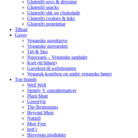
Glutenfri sovs & dressing
Glutenfri snacks
Glutenfri slik og chokolade
Glutenfri cookies & kiks
Glutenfri proteinbar
Tilbud
Gaver
Veganske gavekurve
Veganske gaveæsker
Tøj & Sko
Nuoceans – Veganske sandaler
Kort (til hilsen)
Gavekort til webshoppen
Vegansk kogebog og andre veganske bøger
Top brands
Well Well
Simply V ostealternativer
Plant Mate
GreenVie
The Beginnings
Beyond Meat
Naturli
Moo Free
bett’r
Biovegan produkter