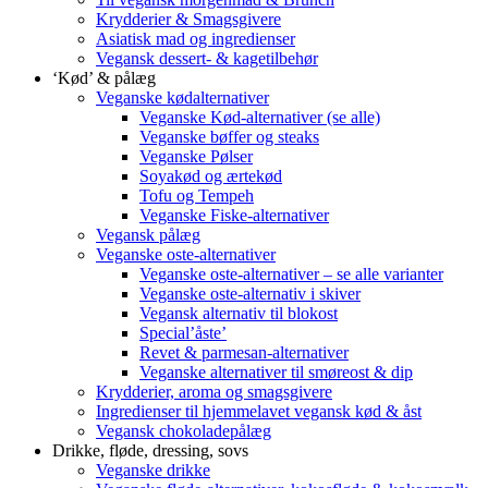
Krydderier & Smagsgivere
Asiatisk mad og ingredienser
Vegansk dessert- & kagetilbehør
‘Kød’ & pålæg
Veganske kødalternativer
Veganske Kød-alternativer (se alle)
Veganske bøffer og steaks
Veganske Pølser
Soyakød og ærtekød
Tofu og Tempeh
Veganske Fiske-alternativer
Vegansk pålæg
Veganske oste-alternativer
Veganske oste-alternativer – se alle varianter
Veganske oste-alternativ i skiver
Vegansk alternativ til blokost
Special’åste’
Revet & parmesan-alternativer
Veganske alternativer til smøreost & dip
Krydderier, aroma og smagsgivere
Ingredienser til hjemmelavet vegansk kød & åst
Vegansk chokoladepålæg
Drikke, fløde, dressing, sovs
Veganske drikke