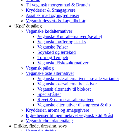
Til vegansk morgenmad & Brunch
Krydderier & Smagsgivere
Asiatisk mad og ingredienser
Vegansk dessert- & kagetilbehør
‘Kød’ & pålæg
Veganske kødalternativer
Veganske Kød-alternativer (se alle)
Veganske bøffer og steaks
Veganske Pølser
Soyakød og ærtekød
Tofu og Tempeh
Veganske Fiske-alternativer
Vegansk pålæg
Veganske oste-alternativer
Veganske oste-alternativer – se alle varianter
Veganske oste-alternativ i skiver
Vegansk alternativ til blokost
Special’åste’
Revet & parmesan-alternativer
Veganske alternativer til smøreost & dip
Krydderier, aroma og smagsgivere
Ingredienser til hjemmelavet vegansk kød & åst
Vegansk chokoladepålæg
Drikke, fløde, dressing, sovs