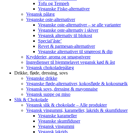
Tofu og Tempeh
Veganske Fiske-alternativer
Vegansk pålæg
Veganske oste-alternativer
Veganske oste-alternativer – se alle varianter
Veganske oste-alternativ i skiver
Vegansk alternativ til blokost
Special’åste’
Revet & parmesan-alternativer
Veganske alternativer til smøreost & dip
Krydderier, aroma og smagsgivere
Ingredienser til hjemmelavet vegansk kød & åst
Vegansk chokoladepålæg
Drikke, fløde, dressing, sovs
Veganske drikke
Veganske fløde-alternativer, kokosfløde & kokosmælk
Vegansk sovs, dressing & mayonnaise
Vegansk suppe og miso
Slik & Chokolade
Vegansk slik & chokolade – Alle produkter
Vegansk vingummi, karameller, lakrids & skumfiduser
Veganske karameller
Veganske skumfiduser
Vegansk vingummi
Vegansk lakrids