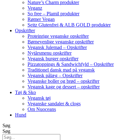
Nature’s Charm produkter
Veganz
So free – Plamil produkter
Rømer Vegan
Seitz Glutenfrei & ALB GOLD produkter
Opskrifter
Proteinrige veganske opskrifter
Børnevenlige veganske opskrifter
Vegansk Julemad – Opskrifter
Nytårsmenu opskrifter
Vegansk burger opskrifter
Pizzatoppings & Sandwichfyld – Opskrifter
Traditionel dansk mad på vegansk
Vegansk pålæg – Opskrifter
Veganske boller og brød – opskrifter
Vegansk kage og dessert – opskrifter
Tøj & Sko
Vegansk tøj
Veganske sandaler & clogs
Om Nuoceans
Hund
Søg
Søg