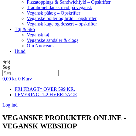
Pizzatoppings & Sandwichfyld – Opskrifter
Traditionel dansk mad på vegansk
Vegansk pålæg – Opskrifter
Veganske boller og brød – opskrifter
Vegansk kage og dessert – opskrifter
Tøj & Sko
Vegansk tøj
Veganske sandaler & clogs
Om Nuoceans
Hund
Søg
Søg
0,00
kr.
0
Kurv
FRI FRAGT* OVER 599 KR.
LEVERING: 1-2 HVERDAGE
Log ind
VEGANSKE PRODUKTER ONLINE -
VEGANSK WEBSHOP