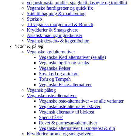
vegansk pasta, nudler, spaghetti, lasagne og tortellini
Veganske færdigretter og quick fix
Sødt til bagning & madlavning
Storkøb
Til vegansk morgenmad & Brunch
Krydderier & Smagsgivere
Asiatisk mad og ingredienser
Vegansk dessert- & kagetilbehør
‘Kød’ & pålæg
Veganske kødalternativer
Veganske Kød-alternativer (se alle)
Veganske bøffer og steaks
Veganske Pølser
Soyakød og ærtekød
Tofu og Tempeh
Veganske Fiske-alternativer
Vegansk pålæg
Veganske oste-alternativer
Veganske oste-alternativer – se alle varianter
Veganske oste-alternativ i skiver
Vegansk alternativ til blokost
Special’åste’
Revet & parmesan-alternativer
Veganske alternativer til smøreost & dip
Krydderier, aroma og smagsgivere