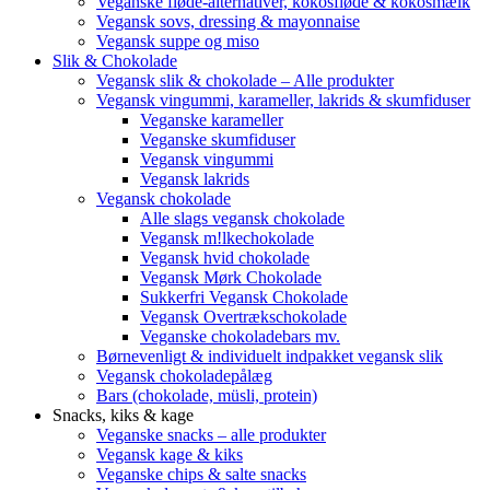
Veganske fløde-alternativer, kokosfløde & kokosmælk
Vegansk sovs, dressing & mayonnaise
Vegansk suppe og miso
Slik & Chokolade
Vegansk slik & chokolade – Alle produkter
Vegansk vingummi, karameller, lakrids & skumfiduser
Veganske karameller
Veganske skumfiduser
Vegansk vingummi
Vegansk lakrids
Vegansk chokolade
Alle slags vegansk chokolade
Vegansk m!lkechokolade
Vegansk hvid chokolade
Vegansk Mørk Chokolade
Sukkerfri Vegansk Chokolade
Vegansk Overtrækschokolade
Veganske chokoladebars mv.
Børnevenligt & individuelt indpakket vegansk slik
Vegansk chokoladepålæg
Bars (chokolade, müsli, protein)
Snacks, kiks & kage
Veganske snacks – alle produkter
Vegansk kage & kiks
Veganske chips & salte snacks