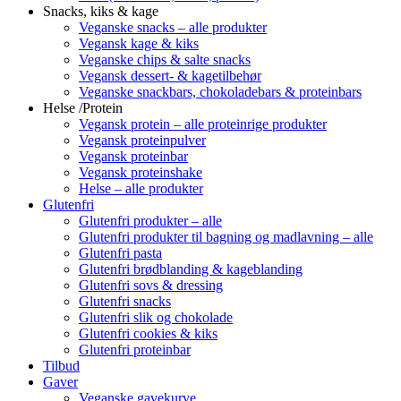
Snacks, kiks & kage
Veganske snacks – alle produkter
Vegansk kage & kiks
Veganske chips & salte snacks
Vegansk dessert- & kagetilbehør
Veganske snackbars, chokoladebars & proteinbars
Helse /Protein
Vegansk protein – alle proteinrige produkter
Vegansk proteinpulver
Vegansk proteinbar
Vegansk proteinshake
Helse – alle produkter
Glutenfri
Glutenfri produkter – alle
Glutenfri produkter til bagning og madlavning – alle
Glutenfri pasta
Glutenfri brødblanding & kageblanding
Glutenfri sovs & dressing
Glutenfri snacks
Glutenfri slik og chokolade
Glutenfri cookies & kiks
Glutenfri proteinbar
Tilbud
Gaver
Veganske gavekurve