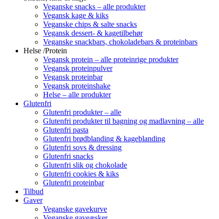
Veganske snacks – alle produkter
Vegansk kage & kiks
Veganske chips & salte snacks
Vegansk dessert- & kagetilbehør
Veganske snackbars, chokoladebars & proteinbars
Helse /Protein
Vegansk protein – alle proteinrige produkter
Vegansk proteinpulver
Vegansk proteinbar
Vegansk proteinshake
Helse – alle produkter
Glutenfri
Glutenfri produkter – alle
Glutenfri produkter til bagning og madlavning – alle
Glutenfri pasta
Glutenfri brødblanding & kageblanding
Glutenfri sovs & dressing
Glutenfri snacks
Glutenfri slik og chokolade
Glutenfri cookies & kiks
Glutenfri proteinbar
Tilbud
Gaver
Veganske gavekurve
Veganske gaveæsker