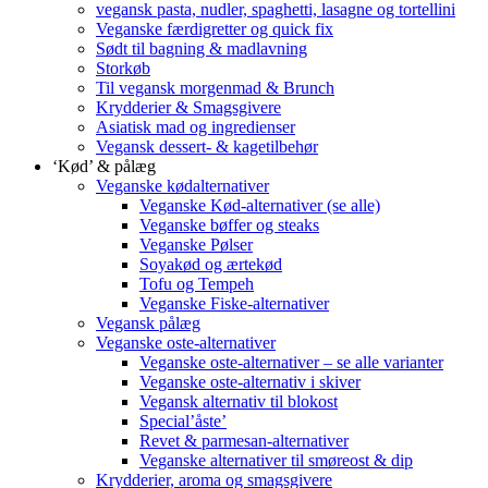
vegansk pasta, nudler, spaghetti, lasagne og tortellini
Veganske færdigretter og quick fix
Sødt til bagning & madlavning
Storkøb
Til vegansk morgenmad & Brunch
Krydderier & Smagsgivere
Asiatisk mad og ingredienser
Vegansk dessert- & kagetilbehør
‘Kød’ & pålæg
Veganske kødalternativer
Veganske Kød-alternativer (se alle)
Veganske bøffer og steaks
Veganske Pølser
Soyakød og ærtekød
Tofu og Tempeh
Veganske Fiske-alternativer
Vegansk pålæg
Veganske oste-alternativer
Veganske oste-alternativer – se alle varianter
Veganske oste-alternativ i skiver
Vegansk alternativ til blokost
Special’åste’
Revet & parmesan-alternativer
Veganske alternativer til smøreost & dip
Krydderier, aroma og smagsgivere