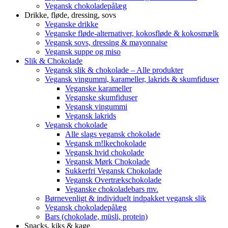
Vegansk chokoladepålæg
Drikke, fløde, dressing, sovs
Veganske drikke
Veganske fløde-alternativer, kokosfløde & kokosmælk
Vegansk sovs, dressing & mayonnaise
Vegansk suppe og miso
Slik & Chokolade
Vegansk slik & chokolade – Alle produkter
Vegansk vingummi, karameller, lakrids & skumfiduser
Veganske karameller
Veganske skumfiduser
Vegansk vingummi
Vegansk lakrids
Vegansk chokolade
Alle slags vegansk chokolade
Vegansk m!lkechokolade
Vegansk hvid chokolade
Vegansk Mørk Chokolade
Sukkerfri Vegansk Chokolade
Vegansk Overtrækschokolade
Veganske chokoladebars mv.
Børnevenligt & individuelt indpakket vegansk slik
Vegansk chokoladepålæg
Bars (chokolade, müsli, protein)
Snacks, kiks & kage