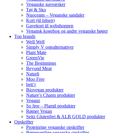
Veganske gaveæsker
Tøj & Sko
Nuoceans – Veganske sandaler
Kort (til hilsen)
Gavekort til webshoppen
Vegansk kogebog og andre veganske bøger
Top brands
Well Well
Simply V ostealternativer
Plant Mate
GreenVie
The Beginnings
Beyond Meat
Naturli
Moo Free
bett’r
Biovegan produkter
Nature’s Charm produkter
Veganz
So free – Plamil produkter
Rømer Vegan
Seitz Glutenfrei & ALB GOLD produkter
Opskrifter
Proteinrige veganske opskrifter
Børnevenlige veganske opskrifter