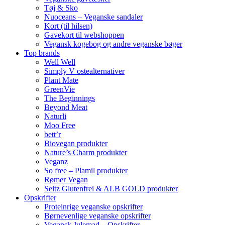
Tøj & Sko
Nuoceans – Veganske sandaler
Kort (til hilsen)
Gavekort til webshoppen
Vegansk kogebog og andre veganske bøger
Top brands
Well Well
Simply V ostealternativer
Plant Mate
GreenVie
The Beginnings
Beyond Meat
Naturli
Moo Free
bett’r
Biovegan produkter
Nature’s Charm produkter
Veganz
So free – Plamil produkter
Rømer Vegan
Seitz Glutenfrei & ALB GOLD produkter
Opskrifter
Proteinrige veganske opskrifter
Børnevenlige veganske opskrifter
Vegansk Julemad – Opskrifter