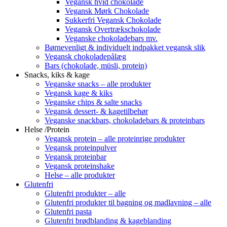
Vegansk hvid chokolade
Vegansk Mørk Chokolade
Sukkerfri Vegansk Chokolade
Vegansk Overtrækschokolade
Veganske chokoladebars mv.
Børnevenligt & individuelt indpakket vegansk slik
Vegansk chokoladepålæg
Bars (chokolade, müsli, protein)
Snacks, kiks & kage
Veganske snacks – alle produkter
Vegansk kage & kiks
Veganske chips & salte snacks
Vegansk dessert- & kagetilbehør
Veganske snackbars, chokoladebars & proteinbars
Helse /Protein
Vegansk protein – alle proteinrige produkter
Vegansk proteinpulver
Vegansk proteinbar
Vegansk proteinshake
Helse – alle produkter
Glutenfri
Glutenfri produkter – alle
Glutenfri produkter til bagning og madlavning – alle
Glutenfri pasta
Glutenfri brødblanding & kageblanding