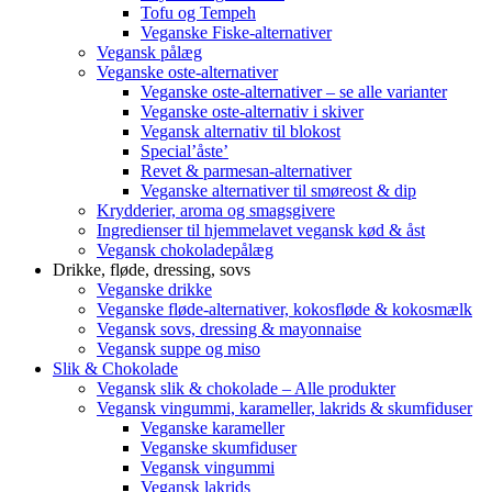
Tofu og Tempeh
Veganske Fiske-alternativer
Vegansk pålæg
Veganske oste-alternativer
Veganske oste-alternativer – se alle varianter
Veganske oste-alternativ i skiver
Vegansk alternativ til blokost
Special’åste’
Revet & parmesan-alternativer
Veganske alternativer til smøreost & dip
Krydderier, aroma og smagsgivere
Ingredienser til hjemmelavet vegansk kød & åst
Vegansk chokoladepålæg
Drikke, fløde, dressing, sovs
Veganske drikke
Veganske fløde-alternativer, kokosfløde & kokosmælk
Vegansk sovs, dressing & mayonnaise
Vegansk suppe og miso
Slik & Chokolade
Vegansk slik & chokolade – Alle produkter
Vegansk vingummi, karameller, lakrids & skumfiduser
Veganske karameller
Veganske skumfiduser
Vegansk vingummi
Vegansk lakrids