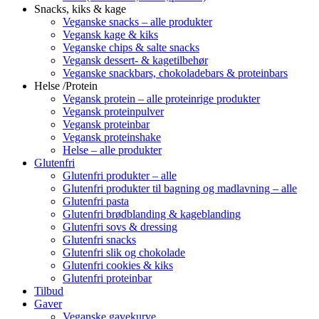
Snacks, kiks & kage
Veganske snacks – alle produkter
Vegansk kage & kiks
Veganske chips & salte snacks
Vegansk dessert- & kagetilbehør
Veganske snackbars, chokoladebars & proteinbars
Helse /Protein
Vegansk protein – alle proteinrige produkter
Vegansk proteinpulver
Vegansk proteinbar
Vegansk proteinshake
Helse – alle produkter
Glutenfri
Glutenfri produkter – alle
Glutenfri produkter til bagning og madlavning – alle
Glutenfri pasta
Glutenfri brødblanding & kageblanding
Glutenfri sovs & dressing
Glutenfri snacks
Glutenfri slik og chokolade
Glutenfri cookies & kiks
Glutenfri proteinbar
Tilbud
Gaver
Veganske gavekurve