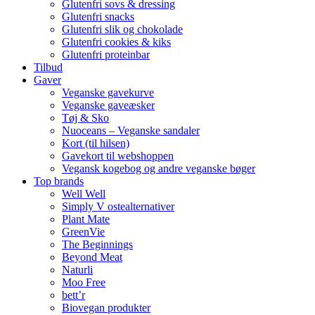
Glutenfri sovs & dressing
Glutenfri snacks
Glutenfri slik og chokolade
Glutenfri cookies & kiks
Glutenfri proteinbar
Tilbud
Gaver
Veganske gavekurve
Veganske gaveæsker
Tøj & Sko
Nuoceans – Veganske sandaler
Kort (til hilsen)
Gavekort til webshoppen
Vegansk kogebog og andre veganske bøger
Top brands
Well Well
Simply V ostealternativer
Plant Mate
GreenVie
The Beginnings
Beyond Meat
Naturli
Moo Free
bett’r
Biovegan produkter