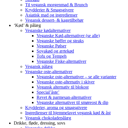
Til vegansk morgenmad & Brunch
Krydderier & Smagsgivere
Asiatisk mad og ingredienser
Vegansk dessert- & kagetilbehør
‘Kød’ & pålæg
Veganske kødalternativer
Veganske Kød-alternativer (se alle)
Veganske bøffer og steaks
Veganske Pølser
Soyakød og ærtekød
Tofu og Tempeh
Veganske Fiske-alternativer
Vegansk pålæg
Veganske oste-alternativer
Veganske oste-alternativer – se alle varianter
Veganske oste-alternativ i skiver
Vegansk alternativ til blokost
Special’åste’
Revet & parmesan-alternativer
Veganske alternativer til smøreost & dip
Krydderier, aroma og smagsgivere
Ingredienser til hjemmelavet vegansk kød & åst
Vegansk chokoladepålæg
Drikke, fløde, dressing, sovs