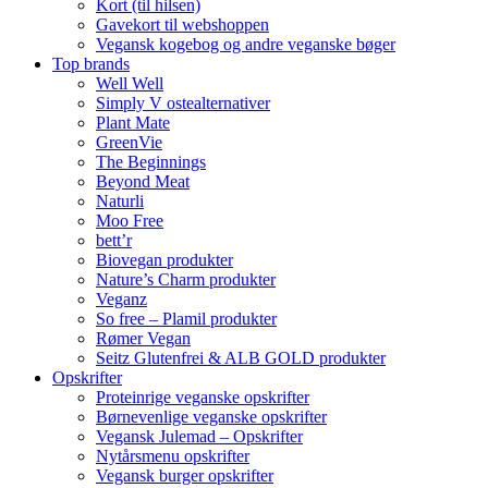
Kort (til hilsen)
Gavekort til webshoppen
Vegansk kogebog og andre veganske bøger
Top brands
Well Well
Simply V ostealternativer
Plant Mate
GreenVie
The Beginnings
Beyond Meat
Naturli
Moo Free
bett’r
Biovegan produkter
Nature’s Charm produkter
Veganz
So free – Plamil produkter
Rømer Vegan
Seitz Glutenfrei & ALB GOLD produkter
Opskrifter
Proteinrige veganske opskrifter
Børnevenlige veganske opskrifter
Vegansk Julemad – Opskrifter
Nytårsmenu opskrifter
Vegansk burger opskrifter