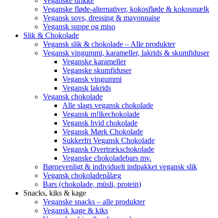
Veganske drikke
Veganske fløde-alternativer, kokosfløde & kokosmælk
Vegansk sovs, dressing & mayonnaise
Vegansk suppe og miso
Slik & Chokolade
Vegansk slik & chokolade – Alle produkter
Vegansk vingummi, karameller, lakrids & skumfiduser
Veganske karameller
Veganske skumfiduser
Vegansk vingummi
Vegansk lakrids
Vegansk chokolade
Alle slags vegansk chokolade
Vegansk m!lkechokolade
Vegansk hvid chokolade
Vegansk Mørk Chokolade
Sukkerfri Vegansk Chokolade
Vegansk Overtrækschokolade
Veganske chokoladebars mv.
Børnevenligt & individuelt indpakket vegansk slik
Vegansk chokoladepålæg
Bars (chokolade, müsli, protein)
Snacks, kiks & kage
Veganske snacks – alle produkter
Vegansk kage & kiks