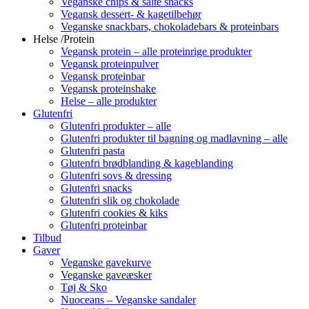
Veganske chips & salte snacks
Vegansk dessert- & kagetilbehør
Veganske snackbars, chokoladebars & proteinbars
Helse /Protein
Vegansk protein – alle proteinrige produkter
Vegansk proteinpulver
Vegansk proteinbar
Vegansk proteinshake
Helse – alle produkter
Glutenfri
Glutenfri produkter – alle
Glutenfri produkter til bagning og madlavning – alle
Glutenfri pasta
Glutenfri brødblanding & kageblanding
Glutenfri sovs & dressing
Glutenfri snacks
Glutenfri slik og chokolade
Glutenfri cookies & kiks
Glutenfri proteinbar
Tilbud
Gaver
Veganske gavekurve
Veganske gaveæsker
Tøj & Sko
Nuoceans – Veganske sandaler