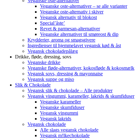
Veganske oste-alternativer
Veganske oste-alternativer – se alle varianter
Veganske oste-alternativ i skiver
Vegansk alternativ til blokost
Special’åste’
Revet & parmesan-alternativer
Veganske alternativer til smøreost & dip
Krydderier, aroma og smagsgivere
Ingredienser til hjemmelavet vegansk kød & åst
Vegansk chokoladepålæg
Drikke, fløde, dressing, sovs
Veganske drikke
Veganske fløde-alternativer, kokosfløde & kokosmælk
Vegansk sovs, dressing & mayonnaise
Vegansk suppe og miso
Slik & Chokolade
Vegansk slik & chokolade – Alle produkter
Vegansk vingummi, karameller, lakrids & skumfiduser
Veganske karameller
Veganske skumfiduser
Vegansk vingummi
Vegansk lakrids
Vegansk chokolade
Alle slags vegansk chokolade
Vegansk m!lkechokolade