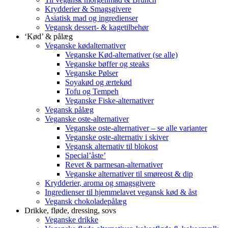
Krydderier & Smagsgivere
Asiatisk mad og ingredienser
Vegansk dessert- & kagetilbehør
‘Kød’ & pålæg
Veganske kødalternativer
Veganske Kød-alternativer (se alle)
Veganske bøffer og steaks
Veganske Pølser
Soyakød og ærtekød
Tofu og Tempeh
Veganske Fiske-alternativer
Vegansk pålæg
Veganske oste-alternativer
Veganske oste-alternativer – se alle varianter
Veganske oste-alternativ i skiver
Vegansk alternativ til blokost
Special’åste’
Revet & parmesan-alternativer
Veganske alternativer til smøreost & dip
Krydderier, aroma og smagsgivere
Ingredienser til hjemmelavet vegansk kød & åst
Vegansk chokoladepålæg
Drikke, fløde, dressing, sovs
Veganske drikke