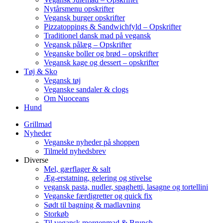
Nytårsmenu opskrifter
Vegansk burger opskrifter
Pizzatoppings & Sandwichfyld – Opskrifter
Traditionel dansk mad på vegansk
Vegansk pålæg – Opskrifter
Veganske boller og brød – opskrifter
Vegansk kage og dessert – opskrifter
Tøj & Sko
Vegansk tøj
Veganske sandaler & clogs
Om Nuoceans
Hund
Grillmad
Nyheder
Veganske nyheder på shoppen
Tilmeld nyhedsbrev
Diverse
Mel, gærflager & salt
Æg-erstatning, gelering og stivelse
vegansk pasta, nudler, spaghetti, lasagne og tortellini
Veganske færdigretter og quick fix
Sødt til bagning & madlavning
Storkøb
Til vegansk morgenmad & Brunch