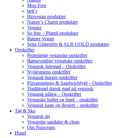
Moo Free
bett’r
Biovegan produkter
Nature’s Charm produkter
Veganz
So free – Plamil produkter
Rømer Vegan
Seitz Glutenfrei & ALB GOLD produkter
Opskrifter
Proteinrige veganske opskrifter
Børnevenlige veganske opskrifter
Vegansk Julemad – Opskrifter
Nytårsmenu opskrifter
Vegansk burger opskrifter
Pizzatoppings & Sandwichfyld – Opskrifter
Traditionel dansk mad på vegansk
Vegansk pålæg – Opskrifter
Veganske boller og brød – opskrifter
Vegansk kage og dessert – opskrifter
Tøj & Sko
Vegansk tøj
Veganske sandaler & clogs
Om Nuoceans
Hund