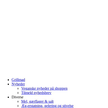
Grillmad
Nyheder
Veganske nyheder på shoppen
Tilmeld nyhedsbrev
Diverse
Mel, gærflager & salt
Æg-erstatning, gelering og stivelse