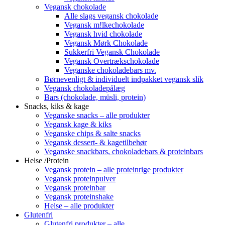
Vegansk chokolade
Alle slags vegansk chokolade
Vegansk m!lkechokolade
Vegansk hvid chokolade
Vegansk Mørk Chokolade
Sukkerfri Vegansk Chokolade
Vegansk Overtrækschokolade
Veganske chokoladebars mv.
Børnevenligt & individuelt indpakket vegansk slik
Vegansk chokoladepålæg
Bars (chokolade, müsli, protein)
Snacks, kiks & kage
Veganske snacks – alle produkter
Vegansk kage & kiks
Veganske chips & salte snacks
Vegansk dessert- & kagetilbehør
Veganske snackbars, chokoladebars & proteinbars
Helse /Protein
Vegansk protein – alle proteinrige produkter
Vegansk proteinpulver
Vegansk proteinbar
Vegansk proteinshake
Helse – alle produkter
Glutenfri
Glutenfri produkter – alle