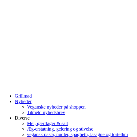
Grillmad
Nyheder
Veganske nyheder på shoppen
Tilmeld nyhedsbrev
Diverse
Mel, gærflager & salt
Æg-erstatning, gelering og stivelse
vegansk pasta, nudler, spaghetti, lasagne og tortellini