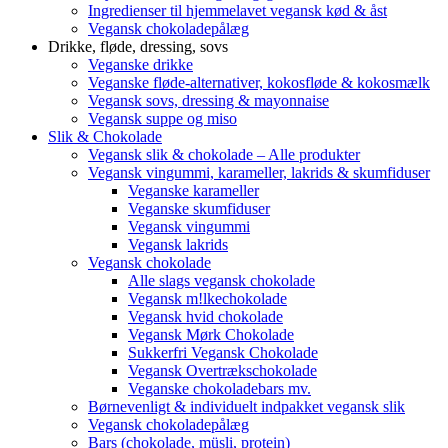
Ingredienser til hjemmelavet vegansk kød & åst
Vegansk chokoladepålæg
Drikke, fløde, dressing, sovs
Veganske drikke
Veganske fløde-alternativer, kokosfløde & kokosmælk
Vegansk sovs, dressing & mayonnaise
Vegansk suppe og miso
Slik & Chokolade
Vegansk slik & chokolade – Alle produkter
Vegansk vingummi, karameller, lakrids & skumfiduser
Veganske karameller
Veganske skumfiduser
Vegansk vingummi
Vegansk lakrids
Vegansk chokolade
Alle slags vegansk chokolade
Vegansk m!lkechokolade
Vegansk hvid chokolade
Vegansk Mørk Chokolade
Sukkerfri Vegansk Chokolade
Vegansk Overtrækschokolade
Veganske chokoladebars mv.
Børnevenligt & individuelt indpakket vegansk slik
Vegansk chokoladepålæg
Bars (chokolade, müsli, protein)