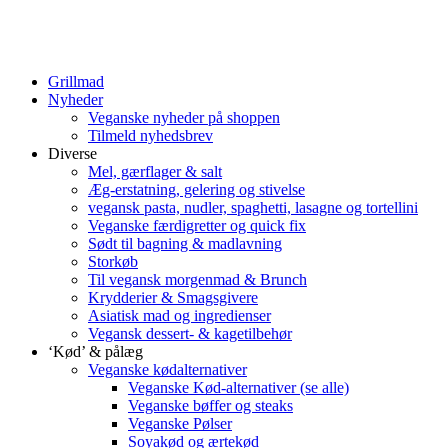
Grillmad
Nyheder
Veganske nyheder på shoppen
Tilmeld nyhedsbrev
Diverse
Mel, gærflager & salt
Æg-erstatning, gelering og stivelse
vegansk pasta, nudler, spaghetti, lasagne og tortellini
Veganske færdigretter og quick fix
Sødt til bagning & madlavning
Storkøb
Til vegansk morgenmad & Brunch
Krydderier & Smagsgivere
Asiatisk mad og ingredienser
Vegansk dessert- & kagetilbehør
‘Kød’ & pålæg
Veganske kødalternativer
Veganske Kød-alternativer (se alle)
Veganske bøffer og steaks
Veganske Pølser
Soyakød og ærtekød