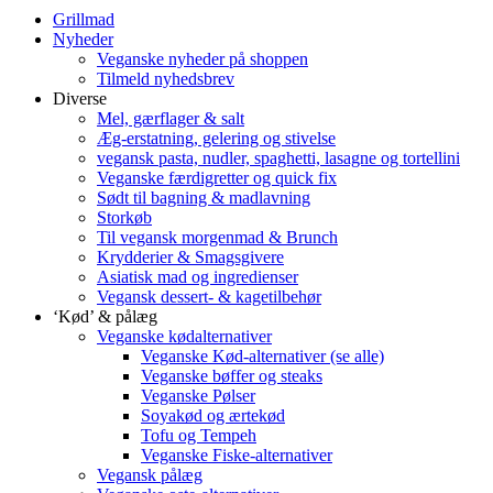
Grillmad
Nyheder
Veganske nyheder på shoppen
Tilmeld nyhedsbrev
Diverse
Mel, gærflager & salt
Æg-erstatning, gelering og stivelse
vegansk pasta, nudler, spaghetti, lasagne og tortellini
Veganske færdigretter og quick fix
Sødt til bagning & madlavning
Storkøb
Til vegansk morgenmad & Brunch
Krydderier & Smagsgivere
Asiatisk mad og ingredienser
Vegansk dessert- & kagetilbehør
‘Kød’ & pålæg
Veganske kødalternativer
Veganske Kød-alternativer (se alle)
Veganske bøffer og steaks
Veganske Pølser
Soyakød og ærtekød
Tofu og Tempeh
Veganske Fiske-alternativer
Vegansk pålæg