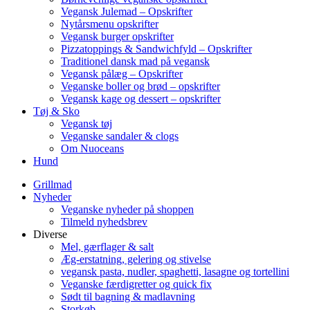
Vegansk Julemad – Opskrifter
Nytårsmenu opskrifter
Vegansk burger opskrifter
Pizzatoppings & Sandwichfyld – Opskrifter
Traditionel dansk mad på vegansk
Vegansk pålæg – Opskrifter
Veganske boller og brød – opskrifter
Vegansk kage og dessert – opskrifter
Tøj & Sko
Vegansk tøj
Veganske sandaler & clogs
Om Nuoceans
Hund
Grillmad
Nyheder
Veganske nyheder på shoppen
Tilmeld nyhedsbrev
Diverse
Mel, gærflager & salt
Æg-erstatning, gelering og stivelse
vegansk pasta, nudler, spaghetti, lasagne og tortellini
Veganske færdigretter og quick fix
Sødt til bagning & madlavning
Storkøb