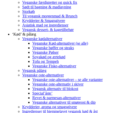
Veganske færdigretter og quick fix
Sødt til bagning & madlavning
Storkøb
Til vegansk morgenmad & Brunch
Krydderier & Smagsgivere
Asiatisk mad og ingredienser
Vegansk dessert- & kagetilbehør
‘Kød’ & pålæg
Veganske kødalternativer
Veganske Kød-alternativer (se alle)
Veganske bøffer og steaks
Veganske Pølser
Soyakød og ærtekød
Tofu og Tempeh
Veganske Fiske-alternativer
Vegansk pålæg
Veganske oste-alternativer
Veganske oste-alternativer – se alle varianter
Veganske oste-alternativ i skiver
Vegansk alternativ til blokost
Special’åste’
Revet & parmesan-alternativer
Veganske alternativer til smøreost & dip
Krydderier, aroma og smagsgivere
Ingredienser til hjemmelavet vegansk kød & åst