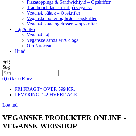
Pizzatoppings & Sandwichfyld – Opskrifter
Traditionel dansk mad på vegansk
Vegansk pålæg – Opskrifter
Veganske boller og brød – opskrifter
Vegansk kage og dessert – opskrifter
Tøj & Sko
Vegansk tøj
Veganske sandaler & clogs
Om Nuoceans
Hund
Søg
Søg
0,00
kr.
0
Kurv
FRI FRAGT* OVER 599 KR.
LEVERING: 1-2 HVERDAGE
Log ind
VEGANSKE PRODUKTER ONLINE -
VEGANSK WEBSHOP