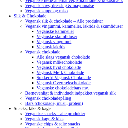
Veganske fløde-alternativer, kokosfløde & kokosmælk
Vegansk sovs, dressing & mayonnaise
Vegansk suppe og miso
Slik & Chokolade
Vegansk slik & chokolade – Alle produkter
Vegansk vingummi, karameller, lakrids & skumfiduser
Veganske karameller
Veganske skumfiduser
Vegansk vingummi
Vegansk lakrids
Vegansk chokolade
Alle slags vegansk chokolade
Vegansk m!lkechokolade
Vegansk hvid chokolade
Vegansk Mørk Chokolade
Sukkerfri Vegansk Chokolade
Vegansk Overtrækschokolade
Veganske chokoladebars mv.
Børnevenligt & individuelt indpakket vegansk slik
Vegansk chokoladepålæg
Bars (chokolade, müsli, protein)
Snacks, kiks & kage
Veganske snacks – alle produkter
Vegansk kage & kiks
Veganske chips & salte snacks