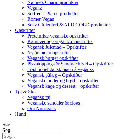
Nature’s Charm produkter
Veganz
So free – Plamil produkter
Rømer Vegan
Seitz Glutenfrei & ALB GOLD produkter
Opskrifter
Proteinrige veganske opskrifter
Børnevenlige veganske opskrifter
Vegansk Julemad – Opskrifter
Nytårsmenu opskrifter
Vegansk burger opskrifter
Pizzatoppings & Sandwichfyld – Opskrifter
Traditionel dansk mad på vegansk
Vegansk pålæg – Opskrifter
Veganske boller og brød – opskrifter
Vegansk kage og dessert – opskrifter
Tøj & Sko
Vegansk tøj
Veganske sandaler & clogs
Om Nuoceans
Hund
Søg
Søg