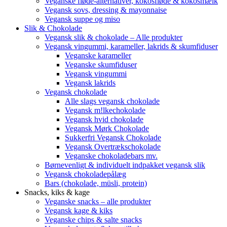
Veganske fløde-alternativer, kokosfløde & kokosmælk
Vegansk sovs, dressing & mayonnaise
Vegansk suppe og miso
Slik & Chokolade
Vegansk slik & chokolade – Alle produkter
Vegansk vingummi, karameller, lakrids & skumfiduser
Veganske karameller
Veganske skumfiduser
Vegansk vingummi
Vegansk lakrids
Vegansk chokolade
Alle slags vegansk chokolade
Vegansk m!lkechokolade
Vegansk hvid chokolade
Vegansk Mørk Chokolade
Sukkerfri Vegansk Chokolade
Vegansk Overtrækschokolade
Veganske chokoladebars mv.
Børnevenligt & individuelt indpakket vegansk slik
Vegansk chokoladepålæg
Bars (chokolade, müsli, protein)
Snacks, kiks & kage
Veganske snacks – alle produkter
Vegansk kage & kiks
Veganske chips & salte snacks