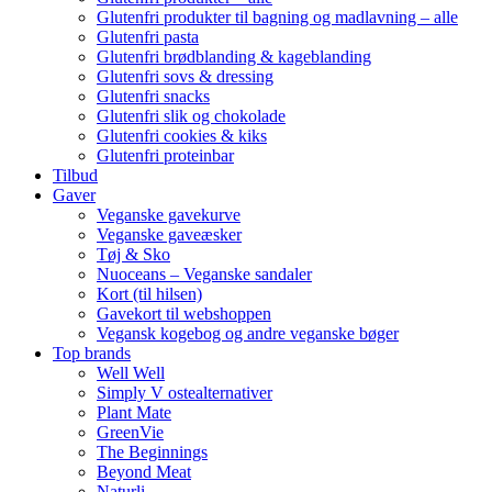
Glutenfri produkter til bagning og madlavning – alle
Glutenfri pasta
Glutenfri brødblanding & kageblanding
Glutenfri sovs & dressing
Glutenfri snacks
Glutenfri slik og chokolade
Glutenfri cookies & kiks
Glutenfri proteinbar
Tilbud
Gaver
Veganske gavekurve
Veganske gaveæsker
Tøj & Sko
Nuoceans – Veganske sandaler
Kort (til hilsen)
Gavekort til webshoppen
Vegansk kogebog og andre veganske bøger
Top brands
Well Well
Simply V ostealternativer
Plant Mate
GreenVie
The Beginnings
Beyond Meat
Naturli