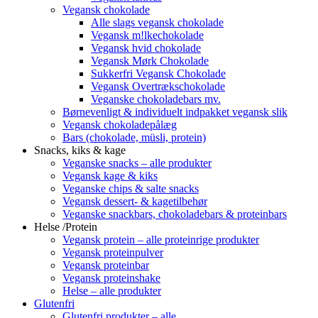
Vegansk chokolade
Alle slags vegansk chokolade
Vegansk m!lkechokolade
Vegansk hvid chokolade
Vegansk Mørk Chokolade
Sukkerfri Vegansk Chokolade
Vegansk Overtrækschokolade
Veganske chokoladebars mv.
Børnevenligt & individuelt indpakket vegansk slik
Vegansk chokoladepålæg
Bars (chokolade, müsli, protein)
Snacks, kiks & kage
Veganske snacks – alle produkter
Vegansk kage & kiks
Veganske chips & salte snacks
Vegansk dessert- & kagetilbehør
Veganske snackbars, chokoladebars & proteinbars
Helse /Protein
Vegansk protein – alle proteinrige produkter
Vegansk proteinpulver
Vegansk proteinbar
Vegansk proteinshake
Helse – alle produkter
Glutenfri
Glutenfri produkter – alle