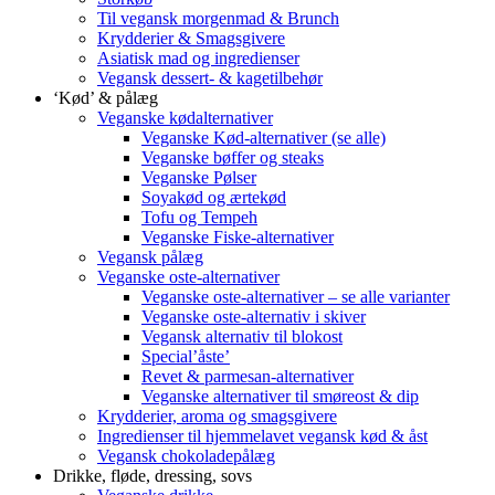
Til vegansk morgenmad & Brunch
Krydderier & Smagsgivere
Asiatisk mad og ingredienser
Vegansk dessert- & kagetilbehør
‘Kød’ & pålæg
Veganske kødalternativer
Veganske Kød-alternativer (se alle)
Veganske bøffer og steaks
Veganske Pølser
Soyakød og ærtekød
Tofu og Tempeh
Veganske Fiske-alternativer
Vegansk pålæg
Veganske oste-alternativer
Veganske oste-alternativer – se alle varianter
Veganske oste-alternativ i skiver
Vegansk alternativ til blokost
Special’åste’
Revet & parmesan-alternativer
Veganske alternativer til smøreost & dip
Krydderier, aroma og smagsgivere
Ingredienser til hjemmelavet vegansk kød & åst
Vegansk chokoladepålæg
Drikke, fløde, dressing, sovs