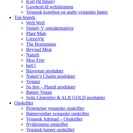
Kort (til hilsen)
Gavekort til webshoppen
Vegansk kogebog og andre veganske bøger
Top brands
Well Well
Simply V ostealternativer
Plant Mate
GreenVie
The Beginnings
Beyond Meat
Naturli
Moo Free
bett’r
Biovegan produkter
Nature’s Charm produkter
Veganz
So free – Plamil produkter
Rømer Vegan
Seitz Glutenfrei & ALB GOLD produkter
Opskrifter
Proteinrige veganske opskrifter
Børnevenlige veganske opskrifter
Vegansk Julemad – Opskrifter
Nytårsmenu opskrifter
Vegansk burger opskrifter