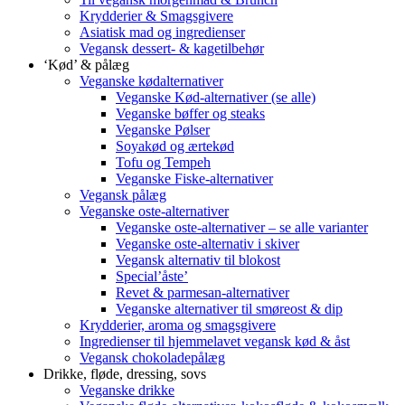
Krydderier & Smagsgivere
Asiatisk mad og ingredienser
Vegansk dessert- & kagetilbehør
‘Kød’ & pålæg
Veganske kødalternativer
Veganske Kød-alternativer (se alle)
Veganske bøffer og steaks
Veganske Pølser
Soyakød og ærtekød
Tofu og Tempeh
Veganske Fiske-alternativer
Vegansk pålæg
Veganske oste-alternativer
Veganske oste-alternativer – se alle varianter
Veganske oste-alternativ i skiver
Vegansk alternativ til blokost
Special’åste’
Revet & parmesan-alternativer
Veganske alternativer til smøreost & dip
Krydderier, aroma og smagsgivere
Ingredienser til hjemmelavet vegansk kød & åst
Vegansk chokoladepålæg
Drikke, fløde, dressing, sovs
Veganske drikke