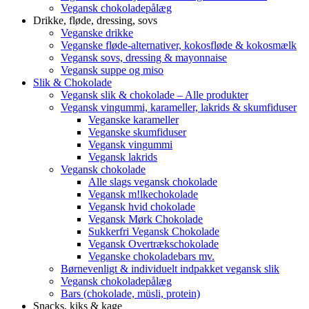
Vegansk chokoladepålæg
Drikke, fløde, dressing, sovs
Veganske drikke
Veganske fløde-alternativer, kokosfløde & kokosmælk
Vegansk sovs, dressing & mayonnaise
Vegansk suppe og miso
Slik & Chokolade
Vegansk slik & chokolade – Alle produkter
Vegansk vingummi, karameller, lakrids & skumfiduser
Veganske karameller
Veganske skumfiduser
Vegansk vingummi
Vegansk lakrids
Vegansk chokolade
Alle slags vegansk chokolade
Vegansk m!lkechokolade
Vegansk hvid chokolade
Vegansk Mørk Chokolade
Sukkerfri Vegansk Chokolade
Vegansk Overtrækschokolade
Veganske chokoladebars mv.
Børnevenligt & individuelt indpakket vegansk slik
Vegansk chokoladepålæg
Bars (chokolade, müsli, protein)
Snacks, kiks & kage