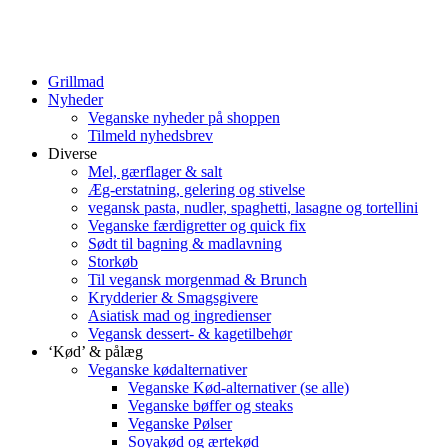
Grillmad
Nyheder
Veganske nyheder på shoppen
Tilmeld nyhedsbrev
Diverse
Mel, gærflager & salt
Æg-erstatning, gelering og stivelse
vegansk pasta, nudler, spaghetti, lasagne og tortellini
Veganske færdigretter og quick fix
Sødt til bagning & madlavning
Storkøb
Til vegansk morgenmad & Brunch
Krydderier & Smagsgivere
Asiatisk mad og ingredienser
Vegansk dessert- & kagetilbehør
‘Kød’ & pålæg
Veganske kødalternativer
Veganske Kød-alternativer (se alle)
Veganske bøffer og steaks
Veganske Pølser
Soyakød og ærtekød