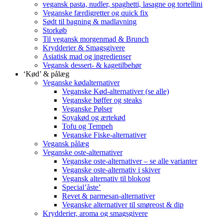
vegansk pasta, nudler, spaghetti, lasagne og tortellini
Veganske færdigretter og quick fix
Sødt til bagning & madlavning
Storkøb
Til vegansk morgenmad & Brunch
Krydderier & Smagsgivere
Asiatisk mad og ingredienser
Vegansk dessert- & kagetilbehør
‘Kød’ & pålæg
Veganske kødalternativer
Veganske Kød-alternativer (se alle)
Veganske bøffer og steaks
Veganske Pølser
Soyakød og ærtekød
Tofu og Tempeh
Veganske Fiske-alternativer
Vegansk pålæg
Veganske oste-alternativer
Veganske oste-alternativer – se alle varianter
Veganske oste-alternativ i skiver
Vegansk alternativ til blokost
Special’åste’
Revet & parmesan-alternativer
Veganske alternativer til smøreost & dip
Krydderier, aroma og smagsgivere