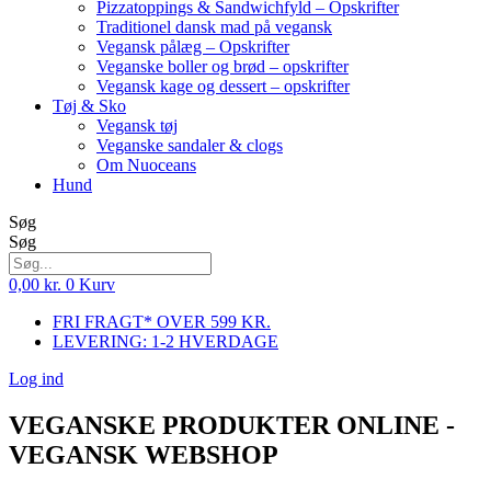
Pizzatoppings & Sandwichfyld – Opskrifter
Traditionel dansk mad på vegansk
Vegansk pålæg – Opskrifter
Veganske boller og brød – opskrifter
Vegansk kage og dessert – opskrifter
Tøj & Sko
Vegansk tøj
Veganske sandaler & clogs
Om Nuoceans
Hund
Søg
Søg
0,00
kr.
0
Kurv
FRI FRAGT* OVER 599 KR.
LEVERING: 1-2 HVERDAGE
Log ind
VEGANSKE PRODUKTER ONLINE -
VEGANSK WEBSHOP