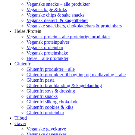
Veganske snacks – alle produkter
Vegansk kage & kiks
Veganske chips & salte snacks
Vegansk dessert- & kagetilbehør
Veganske snackbars, chokoladebars & proteinbars
Helse /Protein
Vegansk protein – alle proteinrige produkter
Vegansk proteinpulver
Vegansk proteinbar
Vegansk proteinshake
Helse – alle produkter
Glutenfri
Glutenfri produkter – alle
Glutenfri produkter til bagning og madlavning – alle
Glutenfri pasta
Glutenfri brødblanding & kageblanding
Glutenfri sovs & dressing
Glutenfri snacks
Glutenfri slik og chokolade
Glutenfri cookies & kiks
Glutenfri proteinbar
Tilbud
Gaver
Veganske gavekurve
Veganske gaveæsker