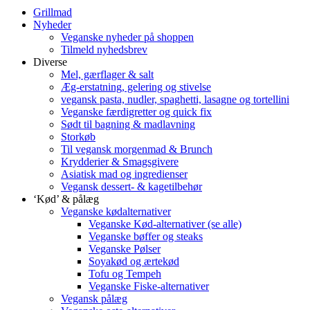
Grillmad
Nyheder
Veganske nyheder på shoppen
Tilmeld nyhedsbrev
Diverse
Mel, gærflager & salt
Æg-erstatning, gelering og stivelse
vegansk pasta, nudler, spaghetti, lasagne og tortellini
Veganske færdigretter og quick fix
Sødt til bagning & madlavning
Storkøb
Til vegansk morgenmad & Brunch
Krydderier & Smagsgivere
Asiatisk mad og ingredienser
Vegansk dessert- & kagetilbehør
‘Kød’ & pålæg
Veganske kødalternativer
Veganske Kød-alternativer (se alle)
Veganske bøffer og steaks
Veganske Pølser
Soyakød og ærtekød
Tofu og Tempeh
Veganske Fiske-alternativer
Vegansk pålæg