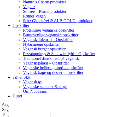
Nature’s Charm produkter
Veganz
So free – Plamil produkter
Rømer Vegan
Seitz Glutenfrei & ALB GOLD produkter
Opskrifter
Proteinrige veganske opskrifter
Børnevenlige veganske opskrifter
Vegansk Julemad – Opskrifter
Nytårsmenu opskrifter
Vegansk burger opskrifter
Pizzatoppings & Sandwichfyld – Opskrifter
Traditionel dansk mad på vegansk
Vegansk pålæg – Opskrifter
Veganske boller og brød – opskrifter
Vegansk kage og dessert – opskrifter
Tøj & Sko
Vegansk tøj
Veganske sandaler & clogs
Om Nuoceans
Hund
Søg
Søg