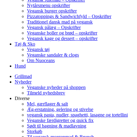
Nytårsmenu opskrifter
Vegansk burger opskrifter
Pizzatoppings & Sandwichfyld – Opskrifter
Traditionel dansk mad på vegansk
Vegansk pålæg – Opskrifter
Veganske boller og brød – opskrifter
Vegansk kage og dessert – opskrifter
Tøj & Sko
Vegansk tøj
Veganske sandaler & clogs
Om Nuoceans
Hund
Grillmad
Nyheder
Veganske nyheder på shoppen
Tilmeld nyhedsbrev
Diverse
Mel, gærflager & salt
Æg-erstatning, gelering og stivelse
vegansk pasta, nudler, spaghetti, lasagne og tortellini
Veganske færdigretter og quick fix
Sødt til bagning & madlavning
Storkøb
Til vegansk morgenmad & Brunch