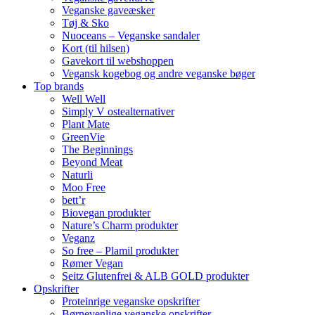
Veganske gaveæsker
Tøj & Sko
Nuoceans – Veganske sandaler
Kort (til hilsen)
Gavekort til webshoppen
Vegansk kogebog og andre veganske bøger
Top brands
Well Well
Simply V ostealternativer
Plant Mate
GreenVie
The Beginnings
Beyond Meat
Naturli
Moo Free
bett’r
Biovegan produkter
Nature’s Charm produkter
Veganz
So free – Plamil produkter
Rømer Vegan
Seitz Glutenfrei & ALB GOLD produkter
Opskrifter
Proteinrige veganske opskrifter
Børnevenlige veganske opskrifter