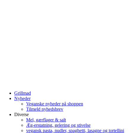
Grillmad
Nyheder
Veganske nyheder på shoppen
Tilmeld nyhedsbrev
Diverse
Mel, gærflager & salt
Æg-erstatning, gelering og stivelse
vegansk pasta, nudler, spaghetti, lasagne og tortellini