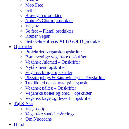
Moo Free
bett’r
Biovegan produkter
Nature’s Charm produkter
Veganz
So free – Plamil produkter
Rømer Vegan
Seitz Glutenfrei & ALB GOLD produkter
Opskrifter
Proteinrige veganske opskrifter
Børnevenlige veganske opskrifter
Vegansk Julemad – Opskrifter
Nytårsmenu opskrifter
Vegansk burger opskrifter
Pizzatoppings & Sandwichfyld – Opskrifter
Traditionel dansk mad på vegansk
Vegansk pålæg – Opskrifter
Veganske boller og brød – opskrifter
Vegansk kage og dessert – opskrifter
Tøj & Sko
Vegansk tøj
Veganske sandaler & clogs
Om Nuoceans
Hund