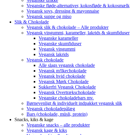
Veganske drikke
Veganske fløde-alternativer, kokosfløde & kokosmælk
Vegansk sovs, dressing & mayonnaise
Vegansk suppe og miso
Slik & Chokolade
Vegansk slik & chokolade – Alle produkter
Vegansk vingummi, karameller, lakrids & skumfiduser
Veganske karameller
Veganske skumfiduser
Vegansk vingummi
Vegansk lakrids
Vegansk chokolade
Alle slags vegansk chokolade
Vegansk m!lkechokolade
Vegansk hvid chokolade
Vegansk Mørk Chokolade
Sukkerfri Vegansk Chokolade
Vegansk Overtrækschokolade
Veganske chokoladebars mv.
Børnevenligt & individuelt indpakket vegansk slik
Vegansk chokoladepålæg
Bars (chokolade, müsli, protein)
Snacks, kiks & kage
Veganske snacks – alle produkter
Vegansk kage & kiks