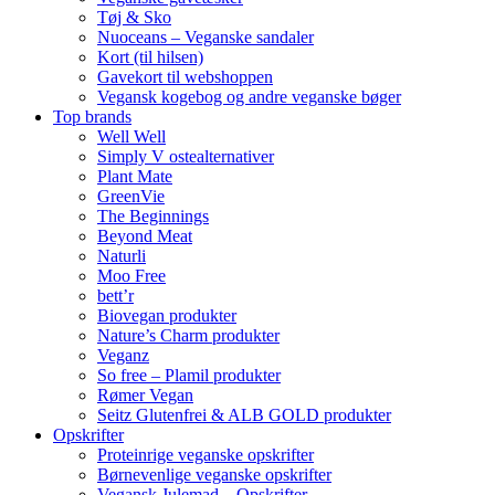
Tøj & Sko
Nuoceans – Veganske sandaler
Kort (til hilsen)
Gavekort til webshoppen
Vegansk kogebog og andre veganske bøger
Top brands
Well Well
Simply V ostealternativer
Plant Mate
GreenVie
The Beginnings
Beyond Meat
Naturli
Moo Free
bett’r
Biovegan produkter
Nature’s Charm produkter
Veganz
So free – Plamil produkter
Rømer Vegan
Seitz Glutenfrei & ALB GOLD produkter
Opskrifter
Proteinrige veganske opskrifter
Børnevenlige veganske opskrifter
Vegansk Julemad – Opskrifter