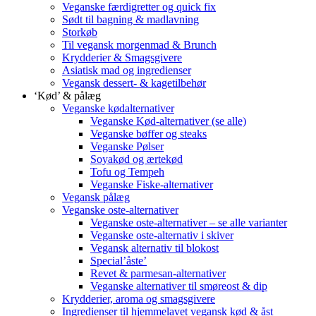
Veganske færdigretter og quick fix
Sødt til bagning & madlavning
Storkøb
Til vegansk morgenmad & Brunch
Krydderier & Smagsgivere
Asiatisk mad og ingredienser
Vegansk dessert- & kagetilbehør
‘Kød’ & pålæg
Veganske kødalternativer
Veganske Kød-alternativer (se alle)
Veganske bøffer og steaks
Veganske Pølser
Soyakød og ærtekød
Tofu og Tempeh
Veganske Fiske-alternativer
Vegansk pålæg
Veganske oste-alternativer
Veganske oste-alternativer – se alle varianter
Veganske oste-alternativ i skiver
Vegansk alternativ til blokost
Special’åste’
Revet & parmesan-alternativer
Veganske alternativer til smøreost & dip
Krydderier, aroma og smagsgivere
Ingredienser til hjemmelavet vegansk kød & åst