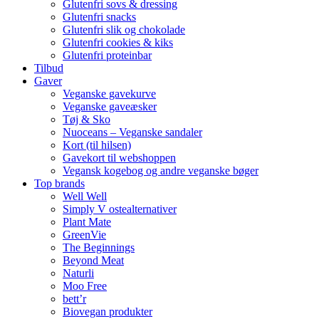
Glutenfri sovs & dressing
Glutenfri snacks
Glutenfri slik og chokolade
Glutenfri cookies & kiks
Glutenfri proteinbar
Tilbud
Gaver
Veganske gavekurve
Veganske gaveæsker
Tøj & Sko
Nuoceans – Veganske sandaler
Kort (til hilsen)
Gavekort til webshoppen
Vegansk kogebog og andre veganske bøger
Top brands
Well Well
Simply V ostealternativer
Plant Mate
GreenVie
The Beginnings
Beyond Meat
Naturli
Moo Free
bett’r
Biovegan produkter