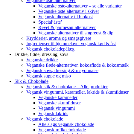
Veganske oste-alternativer
Veganske oste-alternativer – se alle varianter
Veganske oste-alternativ i skiver
Vegansk alternativ til blokost
Special’åste’
Revet & parmesan-alternativer
Veganske alternativer til smøreost & dip
Krydderier, aroma og smagsgivere
Ingredienser til hjemmelavet vegansk kød & åst
Vegansk chokoladepålæg
Drikke, fløde, dressing, sovs
Veganske drikke
Veganske fløde-alternativer, kokosfløde & kokosmælk
Vegansk sovs, dressing & mayonnaise
Vegansk suppe og miso
Slik & Chokolade
Vegansk slik & chokolade – Alle produkter
Vegansk vingummi, karameller, lakrids & skumfiduser
Veganske karameller
Veganske skumfiduser
Vegansk vingummi
Vegansk lakrids
Vegansk chokolade
Alle slags vegansk chokolade
Vegansk m!lkechokolade