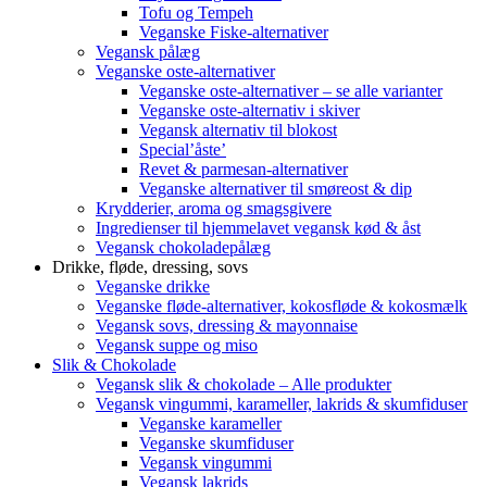
Tofu og Tempeh
Veganske Fiske-alternativer
Vegansk pålæg
Veganske oste-alternativer
Veganske oste-alternativer – se alle varianter
Veganske oste-alternativ i skiver
Vegansk alternativ til blokost
Special’åste’
Revet & parmesan-alternativer
Veganske alternativer til smøreost & dip
Krydderier, aroma og smagsgivere
Ingredienser til hjemmelavet vegansk kød & åst
Vegansk chokoladepålæg
Drikke, fløde, dressing, sovs
Veganske drikke
Veganske fløde-alternativer, kokosfløde & kokosmælk
Vegansk sovs, dressing & mayonnaise
Vegansk suppe og miso
Slik & Chokolade
Vegansk slik & chokolade – Alle produkter
Vegansk vingummi, karameller, lakrids & skumfiduser
Veganske karameller
Veganske skumfiduser
Vegansk vingummi
Vegansk lakrids