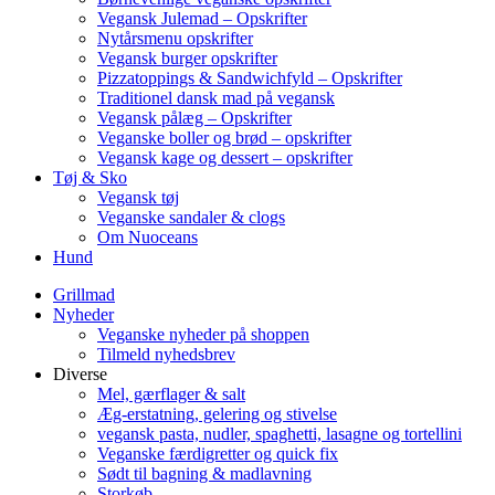
Vegansk Julemad – Opskrifter
Nytårsmenu opskrifter
Vegansk burger opskrifter
Pizzatoppings & Sandwichfyld – Opskrifter
Traditionel dansk mad på vegansk
Vegansk pålæg – Opskrifter
Veganske boller og brød – opskrifter
Vegansk kage og dessert – opskrifter
Tøj & Sko
Vegansk tøj
Veganske sandaler & clogs
Om Nuoceans
Hund
Grillmad
Nyheder
Veganske nyheder på shoppen
Tilmeld nyhedsbrev
Diverse
Mel, gærflager & salt
Æg-erstatning, gelering og stivelse
vegansk pasta, nudler, spaghetti, lasagne og tortellini
Veganske færdigretter og quick fix
Sødt til bagning & madlavning
Storkøb