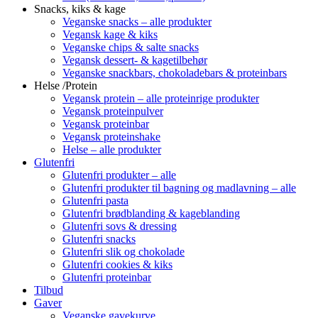
Snacks, kiks & kage
Veganske snacks – alle produkter
Vegansk kage & kiks
Veganske chips & salte snacks
Vegansk dessert- & kagetilbehør
Veganske snackbars, chokoladebars & proteinbars
Helse /Protein
Vegansk protein – alle proteinrige produkter
Vegansk proteinpulver
Vegansk proteinbar
Vegansk proteinshake
Helse – alle produkter
Glutenfri
Glutenfri produkter – alle
Glutenfri produkter til bagning og madlavning – alle
Glutenfri pasta
Glutenfri brødblanding & kageblanding
Glutenfri sovs & dressing
Glutenfri snacks
Glutenfri slik og chokolade
Glutenfri cookies & kiks
Glutenfri proteinbar
Tilbud
Gaver
Veganske gavekurve