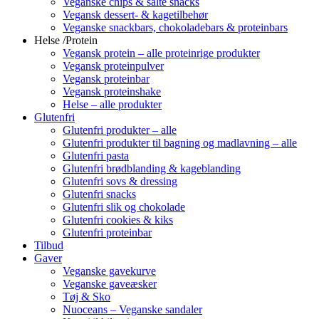
Veganske chips & salte snacks
Vegansk dessert- & kagetilbehør
Veganske snackbars, chokoladebars & proteinbars
Helse /Protein
Vegansk protein – alle proteinrige produkter
Vegansk proteinpulver
Vegansk proteinbar
Vegansk proteinshake
Helse – alle produkter
Glutenfri
Glutenfri produkter – alle
Glutenfri produkter til bagning og madlavning – alle
Glutenfri pasta
Glutenfri brødblanding & kageblanding
Glutenfri sovs & dressing
Glutenfri snacks
Glutenfri slik og chokolade
Glutenfri cookies & kiks
Glutenfri proteinbar
Tilbud
Gaver
Veganske gavekurve
Veganske gaveæsker
Tøj & Sko
Nuoceans – Veganske sandaler