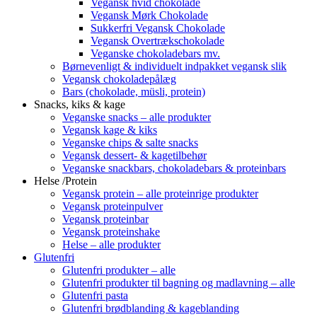
Vegansk hvid chokolade
Vegansk Mørk Chokolade
Sukkerfri Vegansk Chokolade
Vegansk Overtrækschokolade
Veganske chokoladebars mv.
Børnevenligt & individuelt indpakket vegansk slik
Vegansk chokoladepålæg
Bars (chokolade, müsli, protein)
Snacks, kiks & kage
Veganske snacks – alle produkter
Vegansk kage & kiks
Veganske chips & salte snacks
Vegansk dessert- & kagetilbehør
Veganske snackbars, chokoladebars & proteinbars
Helse /Protein
Vegansk protein – alle proteinrige produkter
Vegansk proteinpulver
Vegansk proteinbar
Vegansk proteinshake
Helse – alle produkter
Glutenfri
Glutenfri produkter – alle
Glutenfri produkter til bagning og madlavning – alle
Glutenfri pasta
Glutenfri brødblanding & kageblanding