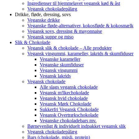
Ingredienser til hjemmelavet vegansk kød & åst
Vegansk chokoladepålæg
Drikke, fløde, dressing, sovs
Veganske drikke
Veganske fløde-alternativer, kokosfløde & kokosmælk
Vegansk sovs, dressing & mayonnaise
Vegansk suppe og miso
Slik & Chokolade
Vegansk slik & chokolade – Alle produkter
Vegansk vingummi, karameller, lakrids & skumfiduser
Veganske karameller
Veganske skumfiduser
Vegansk vingummi
Vegansk lakrids
Vegansk chokolade
Alle slags vegansk chokolade
Vegansk m!lkechokolade
Vegansk hvid chokolade
Vegansk Mørk Chokolade
Sukkerfri Vegansk Chokolade
Vegansk Overtrækschokolade
Veganske chokoladebars mv.
Børnevenligt & individuelt indpakket vegansk slik
Vegansk chokoladepålæg
Bars (chokolade, müsli, protein)